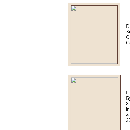
Г
Х
C
C
Г
Б
3
i
&
2