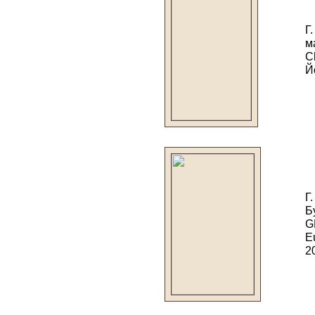
Г
м
C
Й
Г
Б
G
E
2