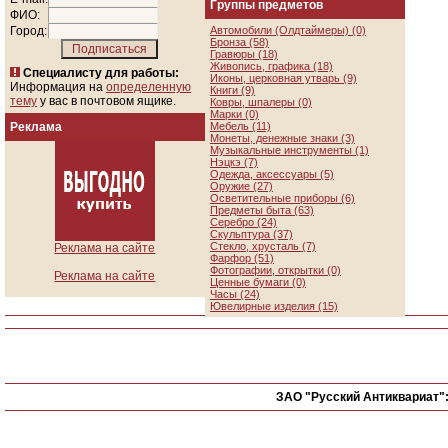
Группы предметов
ФИО:
Город:
Автомобили (Олдтаймеры) (0)
Бронза (58)
Гравюры (18)
Живопись, графика (18)
Специалисту для работы:
Иконы, церковная утварь (9)
Информация на
определенную
Книги (9)
тему
у вас в почтовом ящике.
Ковры, шпалеры (0)
Марки (0)
Реклама
Мебель (11)
Монеты, денежные знаки (3)
Музыкальные инструменты (1)
Нэцкэ (7)
Одежда, аксессуары (5)
Оружие (27)
Осветительные приборы (6)
Предметы быта (63)
Серебро (24)
Скульптура (37)
Стекло, хрусталь (7)
Реклама на сайте
Фарфор (51)
Фотографии, открытки (0)
Реклама на сайте
Ценные бумаги (0)
Часы (24)
Ювелирные изделия (15)
ЗАО "Русский Антиквариат"