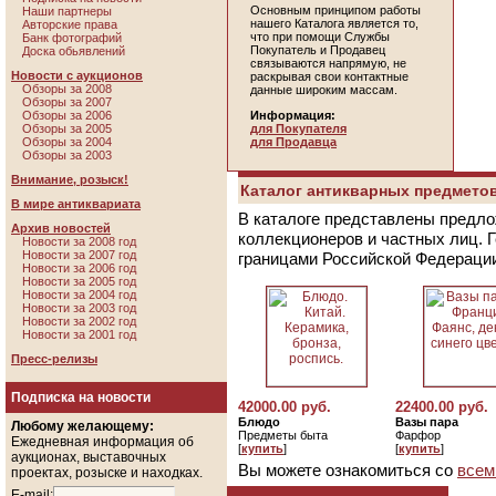
Основным принципом работы
Наши партнеры
нашего Каталога является то,
Авторские права
что при помощи Службы
Банк фотографий
Покупатель и Продавец
Доска обьявлений
связываются напрямую, не
Новости с аукционов
раскрывая свои контактные
Обзоры за 2008
данные широким массам.
Обзоры за 2007
Обзоры за 2006
Информация:
Обзоры за 2005
для Покупателя
Обзоры за 2004
для Продавца
Обзоры за 2003
Внимание, розыск!
Каталог антикварных предметов
В мире антиквариата
В каталоге представлены предло
Архив новостей
коллекционеров и частных лиц. 
Новости за 2008 год
Новости за 2007 год
границами Российской Федераци
Новости за 2006 год
Новости за 2005 год
Новости за 2004 год
Новости за 2003 год
Новости за 2002 год
Новости за 2001 год
Пресс-релизы
Подписка на новости
42000.00 руб.
22400.00 руб.
Блюдо
Вазы пара
Любому желающему:
Предметы быта
Фарфор
Ежедневная информация об
[
купить
]
[
купить
]
аукционах, выставочных
Вы можете ознакомиться со
всем
проектах, розыске и находках.
E-mail: