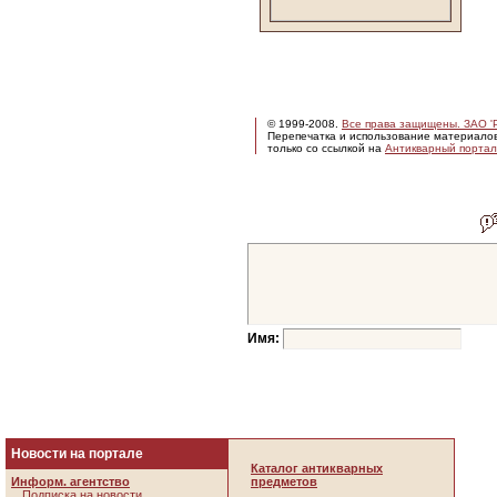
© 1999-2008.
Все права защищены. ЗАО 'Р
Перепечатка и использование материало
только со ссылкой на
Антикварный портал 
Имя:
Новости на портале
Каталог антикварных
Информ. агентство
предметов
Подписка на новости