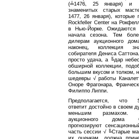
(╧1476, 25 января) и 
знаменитых старых маст
1477, 26 января), которые 
Rockfeller Center на Рокфе
в Нью-Йорке. Ожидаются 
начала сезона. Тем боле
дилерам аукционного дом
наконец, коллекция зна
собирателя Дениса Саттона.
просто удача, а ╚дар небе
обширной коллекции, подо
большим вкусом и толком, 
шедевры √ работы Каналет
Оноре Фрагонара, Франческ
Филиппо Липпи.
Предполагается, что S
ответит достойно в своем д
меньшим размахом. Э
аукционного дома Chr
прогнозируют сенсационны
часть сессии √ ╚Старые ма
их оценкам, должна прин