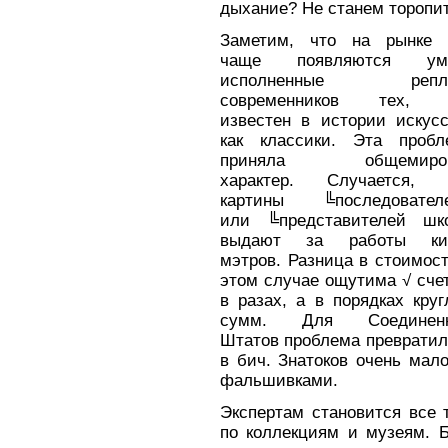
дыхание? Не станем торопи
Заметим, что на рынке 
чаще появляются ум
исполненные репл
современников тех, 
известен в истории искусс
как классики. Эта пробл
приняла общемиро
характер. Случается, 
картины ╚последовател
или ╚представителей шк
выдают за работы ки
мэтров. Разница в стоимос
этом случае ощутима √ сче
в разах, а в порядках кру
сумм. Для Соединен
Штатов проблема превратил
в бич. Знатоков очень мал
фальшивками.
Экспертам становится все 
по коллекциям и музеям. Б