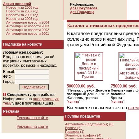
Архив новостей
Информация:
Новости за 2008 год
для Покупателя
Новости за 2007 год
для Продавца
Новости за 2006 год
Новости за 2005 год
Антикварные новости 2004
Каталог антикварных предметов
Антикварные новости 2003
Антикварные новости 2002
В каталоге представлены предло
Антикварные новости 2001
коллекционеров и частных лиц. 
границами Российской Федераци
Подписка на новости
Любому желающему:
Ежедневная информация об
аукционах, выставочных
проектах, розыске и находках.
E-mail:
ФИО:
Город:
500000.00 руб.
75000.00 руб.
"Пейзаж с рекой Доном в
Пепельница с ф
пасмурный день". 1919 г.
павлина
Специалисту для работы:
Живопись, графика
Бронза
Информация на
определенную
[
купить
]
[
купить
]
тему
у вас в почтовом ящике.
Вы можете ознакомиться со
всем
Реклама
Группы предметов
Реклама на сайте
Автомобили (Олдтаймеры) (0)
Реклама на сайте
Бронза (5)
Гравюры (1)
Живопись, графика (4)