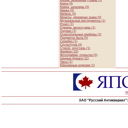
Иконы, церковная утварь (1)
Книги (9)
Ковры, шпалеры (0)
Марки (0)
Мебель (0)
Монеты, денежные знаки (0)
Музыкальные инструменты (1)
Нэцкэ (1)
Одежда, аксессуары (1)
Оружие (1)
Осветительные приборы (2)
Предметы быта (5)
Серебро (1)
Скульптура (0)
Стекло, хрусталь (1)
Фарфор (15)
Фотографии, открытки (0)
Ценные бумаги (11)
Часы (1)
Ювелирные изделия (1)
Р
ЗАО "Русский Антиквариат"