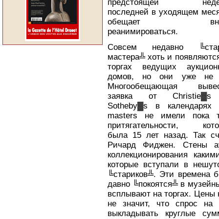
предстоящей неде
последней в уходящем меся
обещает вно
реанимироваться.
Совсем недавно ╚ста
мастера╩ хоть и появляютс
торгах ведущих аукцион
домов, но они уже не 
Многообещающая вывес
заявка от Christie▓
Sotheby▓s в календарях 
masters не имели пока т
притягательности, кото
была 15 лет назад. Так с
Ричард Фиджен. Стены ау
коллекционирования каки
которые вступали в нешут
╚стариков╩. Эти времена б
давно ╚покоятся╩ в музейн
всплывают на торгах. Цены 
не значит, что спрос на
выкладывать круглые сум