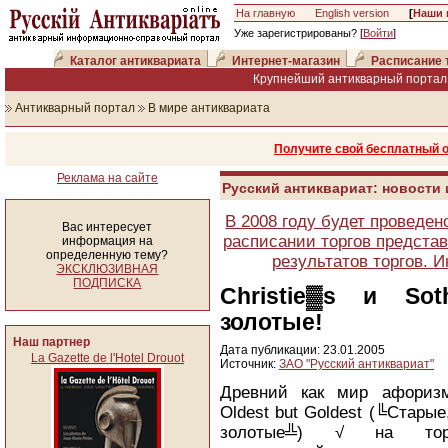
На главную
English version
[
Наши 
Уже зарегистрированы? [
Войти
]
Каталог антиквариата
Интернет-магазин
Расписание 
Крупнейший антикварный портал 
Антикварный портал
В мире антиквариата
Получите свой бесплатный 
Реклама на сайте
Русский антиквариат: новости
В 2008 году будет проведен
Вас интересует
расписании торгов представ
информация на
определенную тему?
результатов торгов. 
ЭКСКЛЮЗИВНАЯ
ПОДПИСКА
Christie▓s и So
золотые!
Наш партнер
Дата публикации: 23.01.2005
La Gazette de l'Hotel Drouot
Источник:
ЗАО "Русский антиквариат"
Древний как мир афориз
Oldest but Goldest (╚Старые
золотые╩) √ на тор