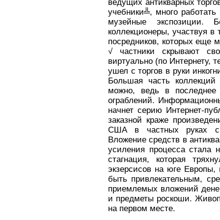
ведущих антикварных торго
учебники╩, много работать 
музейные экспозиции. 
коллекционеры, участвуя в 
посредников, которых еще 
√ частники скрывают св
виртуально (по Интернету, т
ушел с торгов в руки инког
Большая часть коллекций 
можно, ведь в последнее
ограблений. Информационны
начнет серию Интернет-пуб
заказной краже произведен
США в частных руках ск
Вложение средств в антиква
усиления процесса стала н
стагнация, которая трях
экзерсисов на юге Европы,
быть привлекательным, сре
приемлемых вложений денег
и предметы роскоши. Живоп
на первом месте.