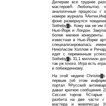
Дилерам все труднее раз
мастеров╩. Любопытно, 
аналогичные процессы √ 
номере журнала ╚Антик.Инф
фоне развернулся поединок
Sotheby▓s. Кому как не им 
Нью-Йорк и Лондон. Закупа
более мелкие конкуренты. 
известная в Нью-Йорке арт
специализировалась име
Николасом Холлом и Ричард
идет с переменным успех
Sotheby▓s 31,1 миллион долл
так уж плохо. Игра есть игр
и побежденному.
На этой неделе Christie▓s
первым (об этом информ
портал ╚Русский антиква
давал краткое сообщение 22
Сессия торгов ╚Старые 
разбита на две части √
мастера и живописцы X