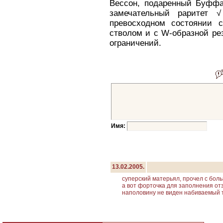
Вессон, подаренный Буффа
замечательный раритет √
превосходном состоянии 
стволом и с W-образной ре
ограничений.
Имя:
13.02.2005.
суперский матерьял, прочел с бол
а вот форточка для заполнения отз
наполовину не виден набиваемый те