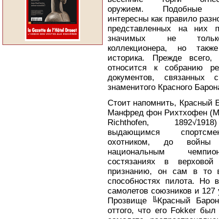
оружием. Подобные а
интересны как правило раз
представленных на них п
значимых не толь
коллекционера, но так
историка. Прежде всего, 
относится к собранию р
документов, связанных 
знаменитого Красного Барон
Стоит напомнить, Красный 
Манфред фон Рихтхофен (Ma
Richthofen, 1892√19
выдающимся спортс
охотником, до войны
национальным чемп
состязаниях в верховой
признанию, он сам в то 
способностях пилота. Но 
самолетов союзников и 127 
Прозвище ╚Красный Барон
оттого, что его Fokker бы