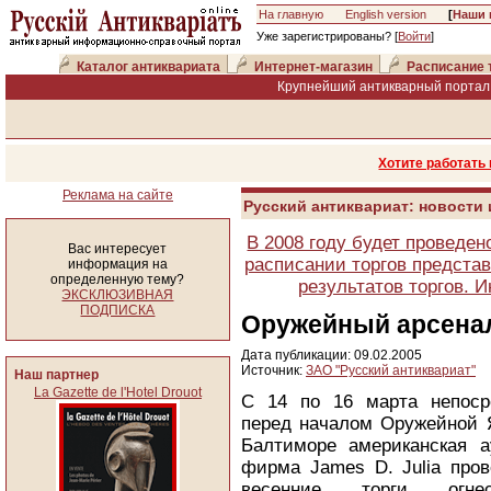
На главную
English version
[
Наши 
Уже зарегистрированы? [
Войти
]
Каталог антиквариата
Интернет-магазин
Расписание 
Крупнейший антикварный портал 
Хотите работать
Реклама на сайте
Русский антиквариат: новости
В 2008 году будет проведен
Вас интересует
расписании торгов представ
информация на
определенную тему?
результатов торгов. 
ЭКСКЛЮЗИВНАЯ
ПОДПИСКА
Оружейный арсенал
Дата публикации: 09.02.2005
Источник:
ЗАО "Русский антиквариат"
Наш партнер
La Gazette de l'Hotel Drouot
С 14 по 16 марта непоср
перед началом Оружейной 
Балтиморе американская а
фирма James D. Julia пров
весенние торги огнес