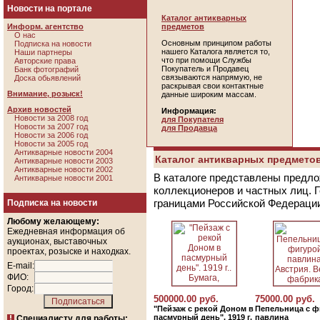
Новости на портале
Каталог антикварных
Информ. агентство
предметов
О нас
Основным принципом работы
Подписка на новости
нашего Каталога является то,
Наши партнеры
что при помощи Службы
Авторские права
Покупатель и Продавец
Банк фотографий
связываются напрямую, не
Доска обьявлений
раскрывая свои контактные
Внимание, розыск!
данные широким массам.
Архив новостей
Информация:
Новости за 2008 год
для Покупателя
Новости за 2007 год
для Продавца
Новости за 2006 год
Новости за 2005 год
Антикварные новости 2004
Каталог антикварных предметов
Антикварные новости 2003
Антикварные новости 2002
В каталоге представлены предло
Антикварные новости 2001
коллекционеров и частных лиц. 
границами Российской Федераци
Подписка на новости
Любому желающему:
Ежедневная информация об
аукционах, выставочных
проектах, розыске и находках.
E-mail:
ФИО:
Город:
500000.00 руб.
75000.00 руб.
"Пейзаж с рекой Доном в
Пепельница с ф
пасмурный день". 1919 г.
павлина
Специалисту для работы: