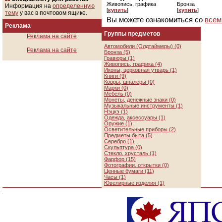
Живопись, графика
Бронза
Информация на
определенную
[
купить
]
[
купить
]
тему
у вас в почтовом ящике.
Вы можете ознакомиться со
всем
Реклама
Группы предметов
Реклама на сайте
Автомобили (Олдтаймеры) (0)
Реклама на сайте
Бронза (5)
Гравюры (1)
Живопись, графика (4)
Иконы, церковная утварь (1)
Книги (9)
Ковры, шпалеры (0)
Марки (0)
Мебель (0)
Монеты, денежные знаки (0)
Музыкальные инструменты (1)
Нэцкэ (1)
Одежда, аксессуары (1)
Оружие (1)
Осветительные приборы (2)
Предметы быта (5)
Серебро (1)
Скульптура (0)
Стекло, хрусталь (1)
Фарфор (15)
Фотографии, открытки (0)
Ценные бумаги (11)
Часы (1)
Ювелирные изделия (1)