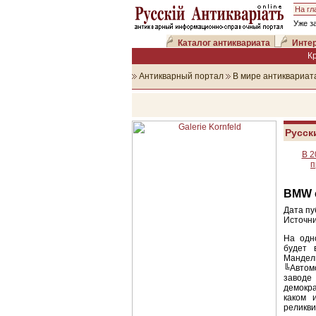
На гл
Уже з
Каталог антиквариата
Интер
К
Антикварный портал
В мире антиквариат
Русск
В 2
п
BMW 
Дата пу
Источни
На одн
будет 
Мандел
╚Автом
заводе
демокра
каком 
реликви