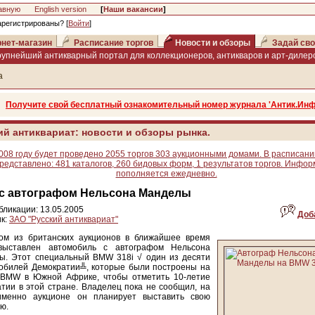
авную
English version
[
Наши вакансии
]
арегистрированы? [
Войти
]
нет-магазин
Расписание торгов
Новости и обзоры
Задай сво
рупнейший антикварный портал для коллекционеров, антикваров и арт-дилеро
а
Получите свой бесплатный ознакомительный номер журнала 'Антик.Инф
ий антиквариат: новости и обзоры рынка.
008 году будет проведено 2055 торгов 303 аукционными домами. В расписани
редставлено: 481 каталогов, 260 бидовых форм, 1 результатов торгов. Инфо
пополняется ежедневно.
с автографом Нельсона Манделы
бликации: 13.05.2005
Доб
к:
ЗАО "Русский антиквариат"
ом из британских аукционов в ближайшее время
выставлен автомобиль с автографом Нельсона
ы. Этот специальный BMW 318i √ один из десяти
обилей Демократии╩, которые были построены на
 BMW в Южной Африке, чтобы отметить 10-летие
тии в этой стране. Владелец пока не сообщил, на
именно аукционе он планирует выставить свою
ю.