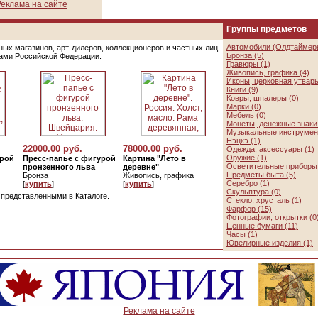
еклама на сайте
Группы предметов
Автомобили (Олдтаймеры
ых магазинов, арт-дилеров, коллекционеров и частных лиц.
Бронза (5)
цами Российской Федерации.
Гравюры (1)
Живопись, графика (4)
Иконы, церковная утварь
Книги (9)
Ковры, шпалеры (0)
Марки (0)
Мебель (0)
Монеты, денежные знаки 
Музыкальные инструмен
Нэцкэ (1)
22000.00 руб.
78000.00 руб.
Одежда, аксессуары (1)
Оружие (1)
урой
Пресс-папье с фигурой
Картина "Лето в
Осветительные приборы 
пронзенного льва
деревне"
Предметы быта (5)
Бронза
Живопись, графика
Серебро (1)
[
купить
]
[
купить
]
Скульптура (0)
, представленными в Каталоге.
Стекло, хрусталь (1)
Фарфор (15)
Фотографии, открытки (0
Ценные бумаги (11)
Часы (1)
Ювелирные изделия (1)
Реклама на сайте