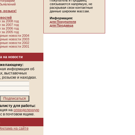
Покупатель и Продавец
отографий
связываются напрямую, не
бьявлений
раскрывая свои контактные
, розыск!
данные широким массам.
овостей
Информация:
 за 2008 год
для Покупателя
 за 2007 год
для Продавца
 за 2006 год
 за 2005 год
рные новости 2004
рные новости 2003
рные новости 2002
рные новости 2001
а на новости
 желающему:
ная информация об
х, выставочных
, розыске и находках.
алисту для работы:
ация на
определенную
ас в почтовом ящике.
а
еклама на сайте