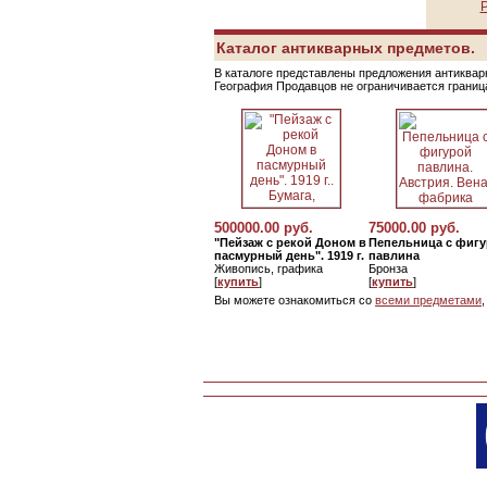
Р
Каталог антикварных предметов.
В каталоге представлены предложения антикварн
География Продавцов не ограничивается грани
500000.00 руб.
75000.00 руб.
"Пейзаж с рекой Доном в
Пепельница с фиг
пасмурный день". 1919 г.
павлина
Живопись, графика
Бронза
[
купить
]
[
купить
]
Вы можете ознакомиться со
всеми предметами