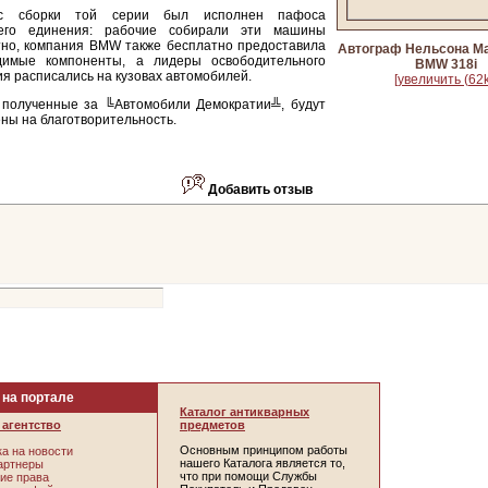
сс сборки той серии был исполнен пафоса
его единения: рабочие собирали эти машины
тно, компания BMW также бесплатно предоставила
Автограф Нельсона М
димые компоненты, а лидеры освободительного
BMW 318i
я расписались на кузовах автомобилей.
[увеличить (62k
, полученные за ╚Автомобили Демократии╩, будут
ны на благотворительность.
Добавить отзыв
 на портале
Каталог антикварных
агентство
предметов
Основным принципом работы
а на новости
нашего Каталога является то,
артнеры
что при помощи Службы
ие права