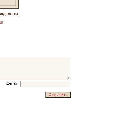
анделы на
)]
E-mail: