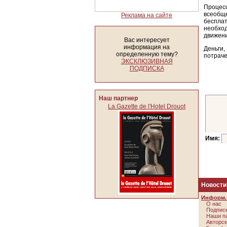
Проце
всеобщ
Реклама на сайте
беспла
необхо
движени
Вас интересует
информация на
Деньги
определенную тему?
потраче
ЭКСКЛЮЗИВНАЯ
ПОДПИСКА
Наш партнер
La Gazette de l'Hotel Drouot
Имя:
Новости
Информ. 
О нас
Подписк
Наши п
Авторск