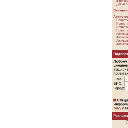
Банк ф
Доска о
Внимание
Архив н
Новости
Новости
Новости
Новости
Антиква
Антиква
Антиква
Антиква
Подписк
Любому
Ежеднев
аукциона
проектах
E-mail:
ФИО:
Город:
Специ
Информ
тему
у в
Реклам
Р