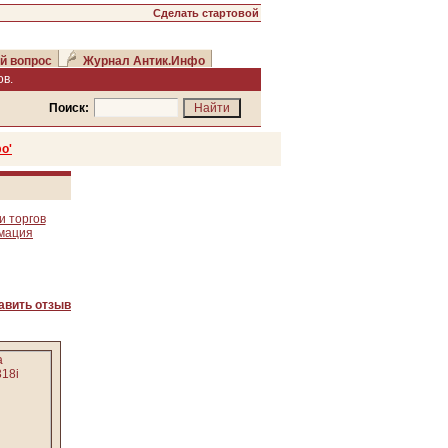
Сделать стартовой
й вопрос
Журнал Антик.Инфо
в.
Поиск:
о'
и торгов
рмация
авить отзыв