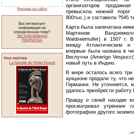
организаторов продажная
Реклама на сайте
превысила нижний порог 
800тыс.) и составила ?545 т
Вас интересует
Карта была напечатана нем
информация на
определенную тему?
Мартином Валдземюл
ЭКСКЛЮЗИВНАЯ
Waldseemuller) в 1507 г. 
ПОДПИСКА
между Атлантическим и
впервые была названа в че
Веспуччи (Amerigo Vespucci
Наш партнер
новый путь в Индию.
La Gazette de l'Hotel Drouot
В мире осталось всего три
аукционе продали ту, что н
Германии. Не уточняется, 
удалось приобрести работу
Правду о своей находке ко
просматривал утренние г
фотографию другого экземп