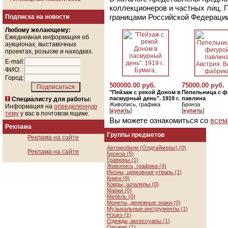
коллекционеров и частных лиц. 
границами Российской Федераци
Подписка на новости
Любому желающему:
Ежедневная информация об
аукционах, выставочных
проектах, розыске и находках.
E-mail:
ФИО:
Город:
500000.00 руб.
75000.00 руб.
"Пейзаж с рекой Доном в
Пепельница с ф
пасмурный день". 1919 г.
павлина
Специалисту для работы:
Живопись, графика
Бронза
Информация на
определенную
[
купить
]
[
купить
]
тему
у вас в почтовом ящике.
Вы можете ознакомиться со
всем
Реклама
Группы предметов
Реклама на сайте
Автомобили (Олдтаймеры) (0)
Реклама на сайте
Бронза (5)
Гравюры (1)
Живопись, графика (4)
Иконы, церковная утварь (1)
Книги (9)
Ковры, шпалеры (0)
Марки (0)
Мебель (0)
Монеты, денежные знаки (0)
Музыкальные инструменты (1)
Нэцкэ (1)
Одежда, аксессуары (1)
Оружие (1)