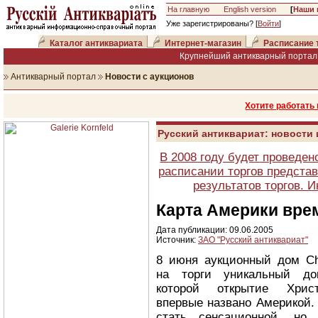
На главную
English version
[
Наши 
Уже зарегистрированы? [
Войти
]
Каталог антиквариата
Интернет-магазин
Расписание 
Крупнейший антикварный портал 
Антикварный портал
Новости с аукционов
Хотите работать
Русский антиквариат: новости
В 2008 году будет проведен
расписании торгов представ
результатов торгов. 
Карта Америки вре
Дата публикации: 09.06.2005
Источник:
ЗАО "Русский антиквариат"
8 июня аукционный дом Ch
на торги уникальный док
которой открытие Хрис
впервые названо Америкой
стать сенсационной, но 