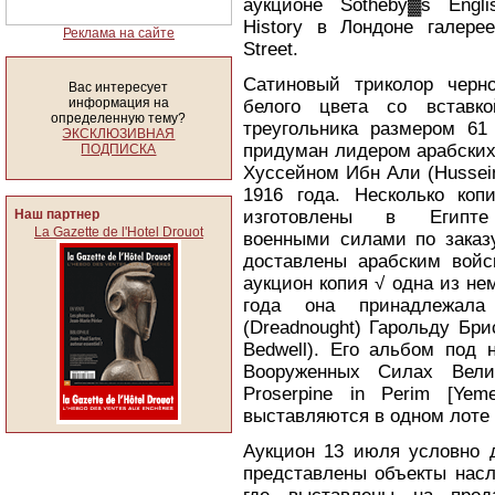
аукционе Sotheby▓s Englis
History в Лондоне галер
Реклама на сайте
Street.
Сатиновый триколор черно
Вас интересует
информация на
белого цвета со вставко
определенную тему?
треугольника размером 6
ЭКСКЛЮЗИВНАЯ
придуман лидером арабских
ПОДПИСКА
Хуссейном Ибн Али (Hussein
1916 года. Несколько ко
Наш партнер
изготовлены в Египте
La Gazette de l'Hotel Drouot
военными силами по заказу
доставлены арабским войс
аукцион копия √ одна из не
года она принадлежала
(Dreadnought) Гарольду Бри
Bedwell). Его альбом под
Вооруженных Силах Вели
Proserpine in Perim [Ye
выставляются в одном лоте 
Аукцион 13 июля условно д
представлены объекты насл