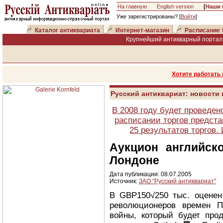
На главную
English version
[
Наши 
Уже зарегистрированы? [
Войти
]
Каталог антиквариата
Интернет-магазин
Расписание 
Крупнейший антикварный портал 
Хотите работать
Русский антиквариат: новости
В 2008 году будет проведен
расписании торгов предста
25 результатов торгов
Аукцион английск
Лондоне
Дата публикации: 08.07.2005
Источник:
ЗАО "Русский антиквариат"
В GBP150√250 тыс. оценен
революционеров времен П
войны, который будет про