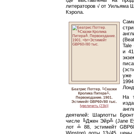
где выставлены на прод
литераторов √ от Уильяма 
Кэрола.
Сам
стр
анг
(Bea
Tale
и 41
экзе
писа
(эст
уже
1994
Лонд
Беатрис Поттер. ╚Сказки
Кролика Питера╩.
На т
Первоиздание. 1901.
Эстимейт GBP60√80 тыс.
изда
[увеличить (23k)]
анг
деятелей: Шарлотты Бронте
числе ╚Джен Эйр╩ (Jane Ey
лот ╧ 88, эстимейт GBP60√
Winston) лоты 13√45, цены