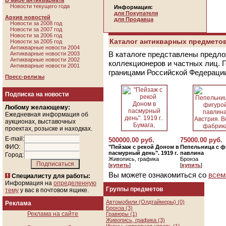
В мире антиквариата
Новости текущего года
Информация:
для Покупателя
Архив новостей
для Продавца
Новости за 2008 год
Новости за 2007 год
Новости за 2006 год
Каталог антикварных предметов
Новости за 2005 год
Антикварные новости 2004
В каталоге представлены предло
Антикварные новости 2003
Антикварные новости 2002
коллекционеров и частных лиц. 
Антикварные новости 2001
границами Российской Федераци
Пресс-релизы
Подписка на новости
Любому желающему:
Ежедневная информация об
аукционах, выставочных
проектах, розыске и находках.
E-mail:
500000.00 руб.
75000.00 руб.
ФИО:
"Пейзаж с рекой Доном в
Пепельница с ф
пасмурный день". 1919 г.
павлина
Город:
Живопись, графика
Бронза
[
купить
]
[
купить
]
Вы можете ознакомиться со
всем
Специалисту для работы:
Информация на
определенную
Группы предметов
тему
у вас в почтовом ящике.
Автомобили (Олдтаймеры) (0)
Реклама
Бронза (3)
Реклама на сайте
Гравюры (1)
Живопись, графика (3)