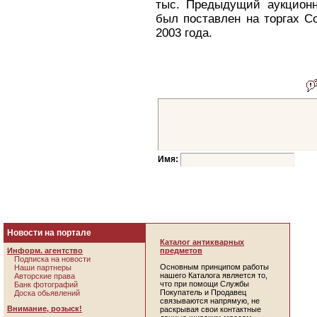
тыс. Предыдущий аукционн
был поставлен на торгах Co
2003 года.
Имя:
Новости на портале
Каталог антикварных
Информ. агентство
предметов
Подписка на новости
Основным принципом работы
Наши партнеры
нашего Каталога является то,
Авторские права
что при помощи Службы
Банк фотографий
Покупатель и Продавец
Доска обьявлений
связываются напрямую, не
Внимание, розыск!
раскрывая свои контактные