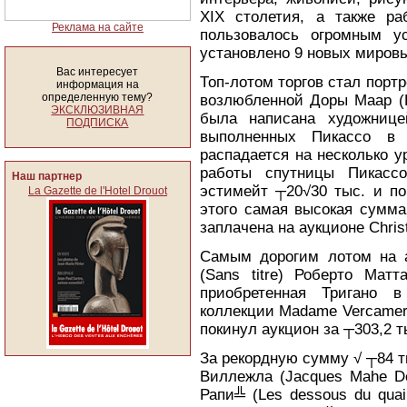
XIX столетия, а также ра
Реклама на сайте
пользовалось огромным у
установлено 9 новых мировы
Вас интересует
Топ-лотом торгов стал портре
информация на
определенную тему?
возлюбленной Доры Маар (D
ЭКСКЛЮЗИВНАЯ
была написана художнице
ПОДПИСКА
выполненных Пикассо в
распадается на несколько у
работы спутницы Пикасс
Наш партнер
эстимейт ┬20√30 тыс. и по
La Gazette de l'Hotel Drouot
этого самая высокая сумма
заплачена на аукционе Chris
Самым дорогим лотом на а
(Sans titre) Роберто Матт
приобретенная Тригано 
коллекции Madame Vercamer.
покинул аукцион за ┬303,2 т
За рекордную сумму √ ┬84 т
Виллежла (Jacques Mahe De
Рапи╩ (Les dessous du quai