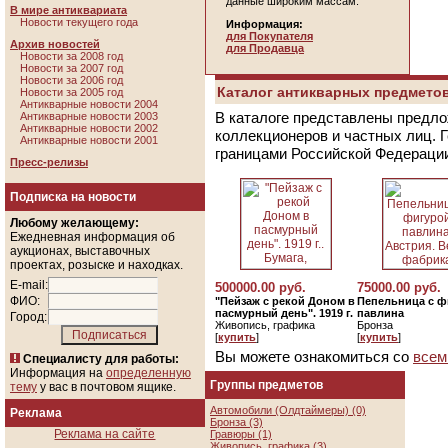
данные широким массам.
В мире антиквариата
Новости текущего года
Информация:
для Покупателя
Архив новостей
для Продавца
Новости за 2008 год
Новости за 2007 год
Новости за 2006 год
Каталог антикварных предметов
Новости за 2005 год
Антикварные новости 2004
В каталоге представлены предло
Антикварные новости 2003
Антикварные новости 2002
коллекционеров и частных лиц. 
Антикварные новости 2001
границами Российской Федераци
Пресс-релизы
Подписка на новости
Любому желающему:
Ежедневная информация об
аукционах, выставочных
проектах, розыске и находках.
E-mail:
500000.00 руб.
75000.00 руб.
ФИО:
"Пейзаж с рекой Доном в
Пепельница с ф
пасмурный день". 1919 г.
павлина
Город:
Живопись, графика
Бронза
[
купить
]
[
купить
]
Вы можете ознакомиться со
всем
Специалисту для работы:
Информация на
определенную
Группы предметов
тему
у вас в почтовом ящике.
Автомобили (Олдтаймеры) (0)
Реклама
Бронза (3)
Реклама на сайте
Гравюры (1)
Живопись, графика (3)