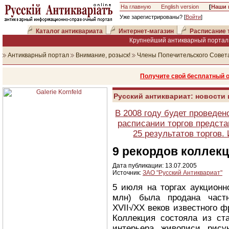
На главную
English version
[
Наши 
Уже зарегистрированы? [
Войти
]
Каталог антиквариата
Интернет-магазин
Расписание 
Крупнейший антикварный портал 
Антикварный портал
Внимание, розыск!
Члены Попечительского Совет
Получите свой бесплатный 
Русский антиквариат: новости
В 2008 году будет проведен
расписании торгов предста
25 результатов торгов
9 рекордов коллекц
Дата публикации: 13.07.2005
Источник:
ЗАО "Русский Антиквариат"
5 июля на торгах аукционно
млн) была продана частн
XVII√XX веков известного ф
Коллекция состояла из ста
интерьера, живописи, рису