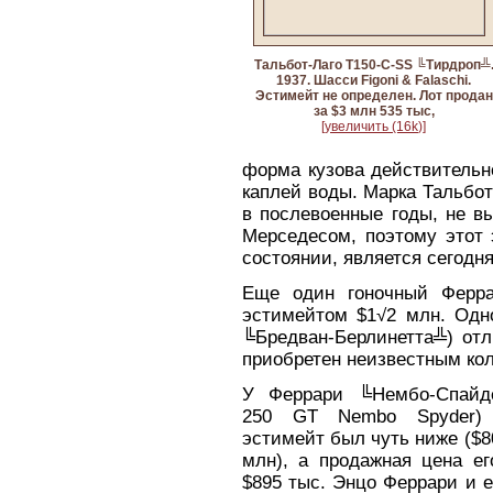
Тальбот-Лаго T150-C-SS ╚Тирдроп╩
1937. Шасси Figoni & Falaschi.
Эстимейт не определен. Лот продан
за $3 млн 535 тыс,
[увеличить (16k)]
форма кузова действительн
каплей воды. Марка Тальбот
в послевоенные годы, не в
Мерседесом, поэтому этот 
состоянии, является сегодн
Еще один гоночный Ферра
эстимейтом $1√2 млн. Одн
╚Бредван-Берлинетта╩) от
приобретен неизвестным кол
У Феррари ╚Нембо-Спайде
250 GT Nembo Spyder) 
эстимейт был чуть ниже ($80
млн), а продажная цена ег
$895 тыс. Энцо Феррари и е