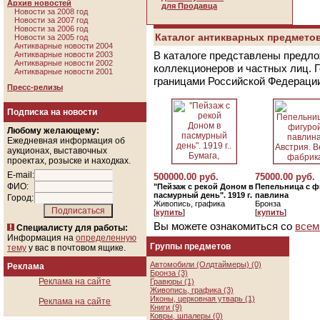
Архив новостей
для Продавца
Новости за 2008 год
Новости за 2007 год
Новости за 2006 год
Каталог антикварных предметов
Новости за 2005 год
Антикварные новости 2004
В каталоге представлены предло
Антикварные новости 2003
Антикварные новости 2002
коллекционеров и частных лиц. 
Антикварные новости 2001
границами Российской Федераци
Пресс-релизы
Подписка на новости
Любому желающему:
Ежедневная информация об
аукционах, выставочных
проектах, розыске и находках.
E-mail:
500000.00 руб.
75000.00 руб.
ФИО:
"Пейзаж с рекой Доном в
Пепельница с ф
пасмурный день". 1919 г.
павлина
Город:
Живопись, графика
Бронза
[
купить
]
[
купить
]
Вы можете ознакомиться со
всем
Специалисту для работы:
Информация на
определенную
Группы предметов
тему
у вас в почтовом ящике.
Автомобили (Олдтаймеры) (0)
Реклама
Бронза (3)
Реклама на сайте
Гравюры (1)
Живопись, графика (3)
Иконы, церковная утварь (1)
Реклама на сайте
Книги (9)
Ковры, шпалеры (0)