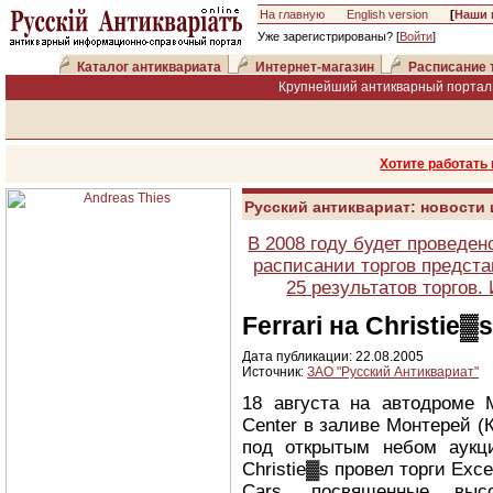
На главную
English version
[
Наши 
Уже зарегистрированы? [
Войти
]
Каталог антиквариата
Интернет-магазин
Расписание 
Крупнейший антикварный портал 
Хотите работать
Русский антиквариат: новости
В 2008 году будет проведен
расписании торгов предста
25 результатов торгов
Ferrari на Christie
Дата публикации: 22.08.2005
Источник:
ЗАО "Русский Антиквариат"
18 августа на автодроме M
Center в заливе Монтерей 
под открытым небом аукц
Christie▓s провел торги Exce
Cars, посвященные высо