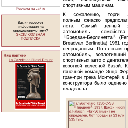
спортивным машинам.
Реклама на сайте
К сожалению, торги за
полным фиаско предполаг
Вас интересует
лота. Самый ценный э
информация на
определенную тему?
автомобиль семейств
ЭКСКЛЮЗИВНАЯ
╚Бредван-Берлинетта╩ (Fer
ПОДПИСКА
Breadvan Berlinetta) 1961 го
непроданным. По словам ор
автомобиль, воплотивший
Наш партнер
спортивных авто с двигателе
La Gazette de l'Hotel Drouot
короткой колесной базой. 
гоночной команде Энцо Ферр
гран-при трека Монтерей в 1
конструктора было оценено 
владельца.