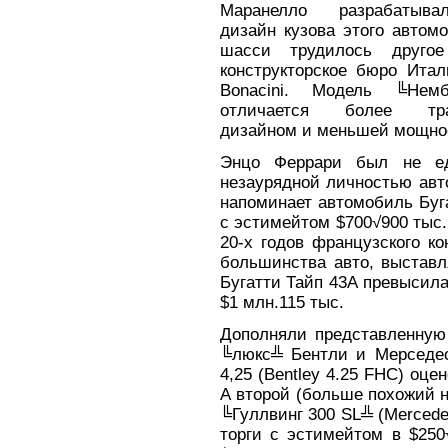
Маранелло разрабатыва
дизайн кузова этого автом
шасси трудилось другое
конструкторское бюро Итал
Bonacini. Модель ╚Немб
отличается более тра
дизайном и меньшей мощно
Энцо Феррари был не ед
незаурядной личностью авт
напоминает автомобиль Бугат
с эстимейтом $700√900 тыс.
20-х годов французского ко
большинства авто, выставл
Бугатти Тайп 43А превысил
$1 млн.115 тыс.
Дополняли представленную 
╚люкс╩ Бентли и Мерседес
4,25 (Bentley 4.25 FHC) оце
А второй (больше похожий н
╚Гуллвинг 300 SL╩ (Mercedes
торги с эстимейтом в $250