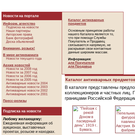
Новости на портале
Каталог антикварных
Информ. агентство
предметов
Подписка на новости
Основным принципом работы
Наши партнеры
нашего Каталога является то,
Авторские права
что при помощи Службы
Банк фотографий
Покупатель и Продавец
Доска обьявлений
связываются напрямую, не
Внимание, розыск!
раскрывая свои контактные
данные широким массам.
В мире антиквариата
Новости текущего года
Информация:
для Покупателя
Архив новостей
для Продавца
Новости за 2008 год
Новости за 2007 год
Новости за 2006 год
Каталог антикварных предметов
Новости за 2005 год
Антикварные новости 2004
В каталоге представлены предло
Антикварные новости 2003
Антикварные новости 2002
коллекционеров и частных лиц. 
Антикварные новости 2001
границами Российской Федераци
Пресс-релизы
Подписка на новости
Любому желающему:
Ежедневная информация об
аукционах, выставочных
проектах, розыске и находках.