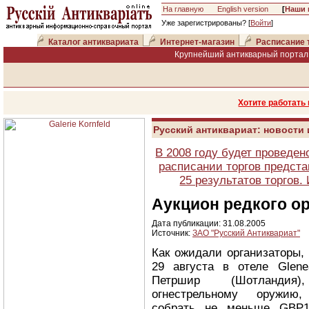
На главную
English version
[
Наши 
Уже зарегистрированы? [
Войти
]
Каталог антиквариата
Интернет-магазин
Расписание 
Крупнейший антикварный портал 
Хотите работать
Русский антиквариат: новости
В 2008 году будет проведен
расписании торгов предста
25 результатов торгов
Аукцион редкого ор
Дата публикации: 31.08.2005
Источник:
ЗАО "Русский Антиквариат"
Как ожидали организаторы,
29 августа в отеле Glene
Петршир (Шотландия)
огнестрельному оружи
собрать не меньше GBP1