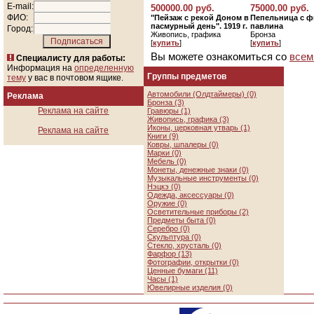
E-mail:
500000.00 руб.
75000.00 руб.
ФИО:
"Пейзаж с рекой Доном в
Пепельница с ф
пасмурный день". 1919 г.
павлина
Город:
Живопись, графика
Бронза
[
купить
]
[
купить
]
Вы можете ознакомиться со
всем
Специалисту для работы:
Информация на
определенную
Группы предметов
тему
у вас в почтовом ящике.
Автомобили (Олдтаймеры) (0)
Реклама
Бронза (3)
Реклама на сайте
Гравюры (1)
Живопись, графика (3)
Иконы, церковная утварь (1)
Реклама на сайте
Книги (9)
Ковры, шпалеры (0)
Марки (0)
Мебель (0)
Монеты, денежные знаки (0)
Музыкальные инструменты (0)
Нэцкэ (0)
Одежда, аксессуары (0)
Оружие (0)
Осветительные приборы (2)
Предметы быта (0)
Серебро (0)
Скульптура (0)
Стекло, хрусталь (0)
Фарфор (13)
Фотографии, открытки (0)
Ценные бумаги (11)
Часы (1)
Ювелирные изделия (0)