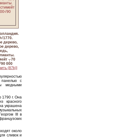
Голландия.
0√1770.
е дерево,
ое дерево,
едь,
лианты.
мейт ┬70
√90 000
ить (87k)]
опулярностью
 панелью с
ны медными
 1790 г. Она
из красного
она украшена
зыкальных
еоргом III в
французских
входят около
для сливок и