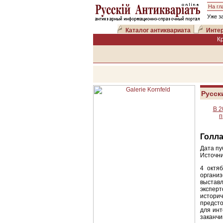
На гл
Уже з
Каталог антиквариата
Интер
К
Русск
В 2
п
Голла
Дата пу
Источни
4 октя
органи
выстав
экспер
историч
предсто
для инт
заканчи