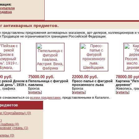
мация:
купателя
одавца
г антикварных предметов.
е представлены предложения антикварных магазинов, арт-дилеров, коллекционеров и 
я Продавцов не ограничивается границами Российской Федерации.
00 руб.
75000.00 руб.
22000.00 руб.
78000.00 ру
с рекой Доном в
Пепельница с фигурой
Пресс-папье с фигурой
Картина "Лет
й день". 1919 г.
павлина
пронзенного льва
деревне"
, графика
Бронза
Бронза
Живопись, гр
[
купить
]
[
купить
]
[
купить
]
е ознакомиться со
всеми предметами
, представленными в Каталоге.
предметов
и (Олдтаймеры) (0)
1)
графика (4)
ковная утварь (1)
алеры (0)