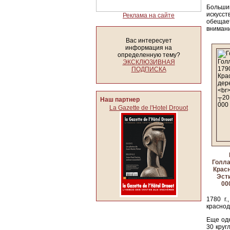
Большин
искусст
Реклама на сайте
обещает
внимани
Вас интересует
информация на
определенную тему?
ЭКСКЛЮЗИВНАЯ
ПОДПИСКА
Наш партнер
La Gazette de l'Hotel Drouot
Голла
Красн
Эст
00
1780 г
краснод
Еще одн
30 круг