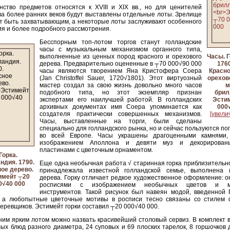
ство предметов относятся к XVIII и XIX вв., но для ценителей
ва более ранних веков будут выставлены отдельные лоты. Зрелище
 быть захватывающим, а некоторые лоты заслуживают особенного
я и более подробного рассмотрения.
Бесспорным топ-лотом торгов станут голландские
часы с музыкальным механизмом органного типа,
выполненные из ценных пород красного и орехового
Часы. 
дерева. Предварительно оцененные в ┬70 000√90 000
176
часы являются творением Яна Кристофера Соера
Красно
(Jan Christoffel Sauer, 1720√1801). Этот виртуозный
орехов
мастер создал за свою жизнь довольно много часов
м
подобного типа, но этот экземпляр признан
брил
экспертами его наилучшей работой. В голландских
Эсти
архивных документах имя Соера упоминается как
000
создателя практически совершенных механизмов.
[увелич
Часы, выставленные на торги, были сделаны
специально для голландского рынка, но и сейчас пользуются п
во всей Европе. Часы украшены драгоценными камнями,
изображением Аполлона и девяти муз и декорирова
пластинами с цветочным орнаментом.
Горка.
ндия. 1790.
Еще одна необычная работа √ старинная горка приблизительно
ое дерево.
принадлежала известной голландской семье, выполнена 
имейт ┬20
дерева. Горку отличает редкое художественное оформление: 
0√40 000
росписями с изображением необычных цветов и му
инструментов. Такой рисунок был навеян модой, введенной Г
., а любопытные цветочные мотивы в росписи тесно связаны со стилем 
еревщиков. Эстимейт горки составил ┬20 000√40 000.
им ярким лотом можно назвать красивейший столовый сервиз. В комплект 
лых блюд разного диаметра, 24 суповых и 69 плоских тарелок, 8 горшочков 