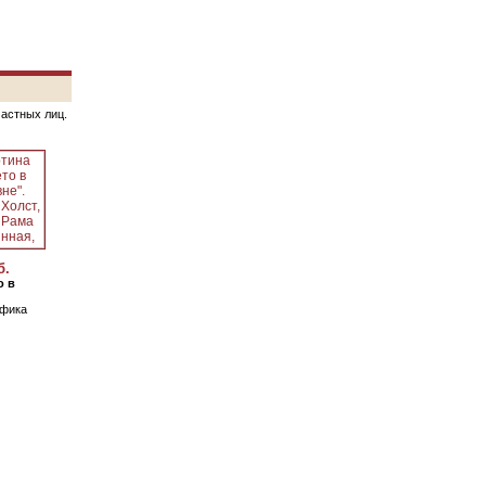
частных лиц.
б.
о в
афика