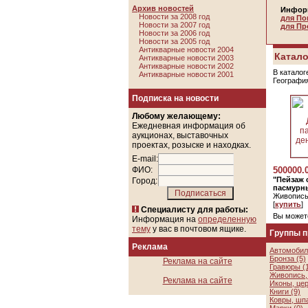
Архив новостей
Инфор
Новости за 2008 год
для По
Новости за 2007 год
для Пр
Новости за 2006 год
Новости за 2005 год
Антикварные новости 2004
Катало
Антикварные новости 2003
Антикварные новости 2002
В каталог
Антикварные новости 2001
Географи
Подписка на новости
Любому желающему:
Ежедневная информация об
аукционах, выставочных
проектах, розыске и находках.
E-mail:
ФИО:
500000.
"Пейзаж 
Город:
пасмурны
Живопись
[
купить
]
Специалисту для работы:
Вы может
Информация на
определенную
тему
у вас в почтовом ящике.
Группы 
Реклама
Автомобил
Бронза (5)
Реклама на сайте
Гравюры (
Живопись, 
Реклама на сайте
Иконы, цер
Книги (9)
Ковры, шп