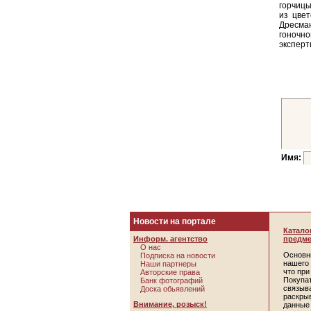
горчицы
из цве
Дресман
гоночно
эксперт
Имя:
Новости на портале
Катало
Информ. агентство
предме
О нас
Основн
Подписка на новости
нашего 
Наши партнеры
что пр
Авторские права
Покупа
Банк фотографий
связыв
Доска обьявлений
раскры
Внимание, розыск!
данные