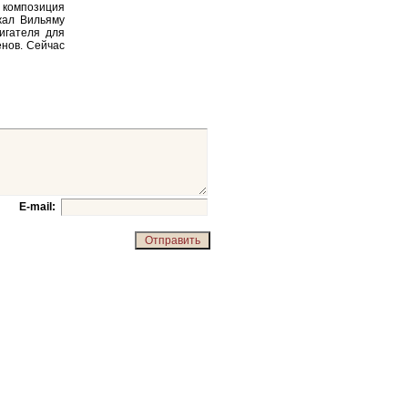
а композиция
жал Вильяму
игателя для
енов. Сейчас
E-mail: