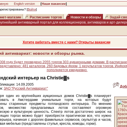
авную
English version
[
Наши вакансии
]
арегистрированы? [
Войти
]
нет-магазин
Расписание торгов
Новости и обзоры
Задай сво
рупнейший антикварный портал для коллекционеров, антикваров и арт-дилеро
Хотите работать вместе с нами? Открыты вакансии
ий антиквариат: новости и обзоры рынка.
008 году будет проведено 2055 торгов 303 аукционными домами. В расписани
редставлено: 481 каталогов, 260 бидовых форм, 1 результатов торгов. Инфо
пополняется ежедневно.
ндский интерьер на Christie▓s
бликации: 14.09.2005
Доб
к:
ЗАО "Русский Антиквариат"
бря один из крупнейших аукционных домов Christie▓s планирует
зовать в Амстердаме уникальные торги, на которых будут
лены старинные предметы голландского интерьера. По мнению
тов, множество предлагаемых лотов составляют огромную
ескую и культурную ценность. Спектр лотов достаточно широк: на
ящих торгах можно будет приобрести практически все, что нужно
ерьера, начиная с дорогих фамильных сервизов, скульптур и часов,
вая мебелью (представлены стулья, кресла, комоды, горки).