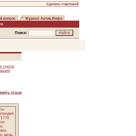
Сделать стартовой
й вопрос
Журнал Антик.Инфо
в.
Поиск:
и торгов
рмация
авить отзыв