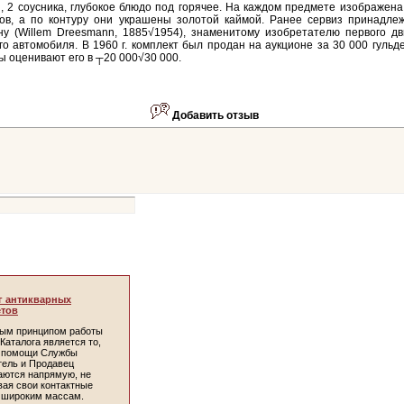
, 2 соусника, глубокое блюдо под горячее. На каждом предмете изображен
тов, а по контуру они украшены золотой каймой. Ранее сервиз принадле
у (Willem Dreesmann, 1885√1954), знаменитому изобретателю первого дв
го автомобиля. В 1960 г. комплект был продан на аукционе за 30 000 гульд
ы оценивают его в ┬20 000√30 000.
Добавить отзыв
г антикварных
тов
ым принципом работы
Каталога является то,
и помощи Службы
тель и Продавец
аются напрямую, не
вая свои контактные
 широким массам.