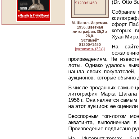
(Dr. Otto B
Собрание 
ксилогра
М. Шагал. Иеремия.
офорт Паб
1956. Цветная
которых в
литография. 35,2 х
26,0.
Хуан Миро,
Эстимейт
$1200√1450
На сайте 
[увеличить (32k)]
сожалени
произведениям. Не извест
лоты. Однако удалось выя
нашла своих покупателей, 
аукционов, которые обычно 
В числе проданных самые ц
литография Марка Шагала 
1956 г. Она является самы
на этот аукцион: ее оценили
Бесспорным топ-лотом мож
акватинта, выполненная в
Произведение подписано рук
На Интернет-торгах бы