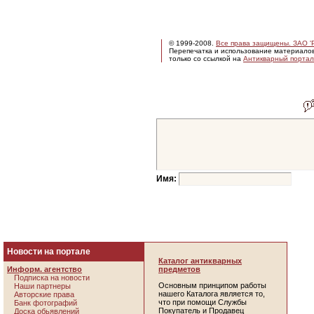
© 1999-2008.
Все права защищены. ЗАО 'Р
Перепечатка и использование материало
только со ссылкой на
Антикварный портал 
Имя:
Новости на портале
Каталог антикварных
Информ. агентство
предметов
Подписка на новости
Основным принципом работы
Наши партнеры
нашего Каталога является то,
Авторские права
что при помощи Службы
Банк фотографий
Покупатель и Продавец
Доска обьявлений