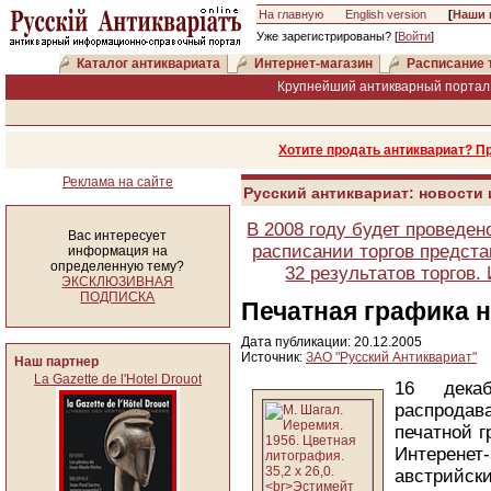
На главную
English version
[
Наши 
Уже зарегистрированы? [
Войти
]
Каталог антиквариата
Интернет-магазин
Расписание 
Крупнейший антикварный портал 
Хотите продать антиквариат? П
Реклама на сайте
Русский антиквариат: новости
В 2008 году будет проведен
Вас интересует
расписании торгов предста
информация на
определенную тему?
32 результатов торгов
ЭКСКЛЮЗИВНАЯ
ПОДПИСКА
Печатная графика н
Дата публикации: 20.12.2005
Источник:
ЗАО "Русский Антиквариат"
Наш партнер
La Gazette de l'Hotel Drouot
16 дека
распрода
печатной 
Интеренет
австрийск