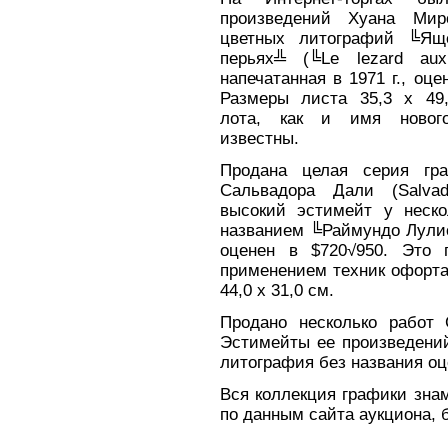
произведений Хуана Ми
цветных литографий ╚Ящ
перьях╩ (╚Le lezard aux
напечатанная в 1971 г., оце
Размеры листа 35,3 х 49
лота, как и имя новог
известны.
Продана целая серия гра
Сальвадора Дали (Salvad
высокий эстимейт у неско
названием ╚Раймундо Лулио 
оценен в $720√950. Это 
применением техник офорта
44,0 х 31,0 см.
Продано несколько работ С
Эстимейты ее произведений
литография без названия оц
Вся коллекция графики зна
по данным сайта аукциона, 