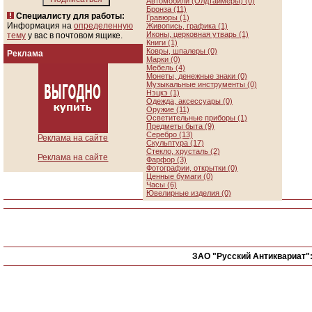
Автомобили (Олдтаймеры) (0)
Бронза (11)
Специалисту для работы:
Гравюры (1)
Информация на
определенную
Живопись, графика (1)
Иконы, церковная утварь (1)
тему
у вас в почтовом ящике.
Книги (1)
Ковры, шпалеры (0)
Реклама
Марки (0)
Мебель (4)
Монеты, денежные знаки (0)
Музыкальные инструменты (0)
Нэцкэ (1)
Одежда, аксессуары (0)
Оружие (11)
Осветительные приборы (1)
Предметы быта (9)
Серебро (13)
Реклама на сайте
Скульптура (17)
Стекло, хрусталь (2)
Реклама на сайте
Фарфор (3)
Фотографии, открытки (0)
Ценные бумаги (0)
Часы (6)
Ювелирные изделия (0)
ЗАО "Русский Антиквариат"