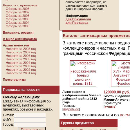
связываются напрямую, не
Новости с аукционов
раскрывая свои контактные
Обзоры за 2008
данные широким массам.
Обзоры за 2007
Обзоры за 2006
Информация:
Обзоры за 2005
для Покупателя
Обзоры за 2004
для Продавца
Обзоры за 2003
Внимание, розыск!
Каталог антикварных предметов
В мире антиквариата
В каталоге представлены предло
Архив новостей
коллекционеров и частных лиц. 
Новости за 2008 год
Новости за 2007 год
границами Российской Федераци
Новости за 2006 год
Новости за 2005 год
Новости за 2004 год
Новости за 2003 год
Новости за 2002 год
Новости за 2001 год
Пресс-релизы
Подписка на новости
Литографии с
120000.00 руб.
изображениями боевых
Бюсты Людовика
Любому желающему:
действий войны 1812
Марии-Антуанет
Ежедневная информация об
года
Скульптура
аукционах, выставочных
Гравюры
[
купить
]
проектах, розыске и находках.
[
подробнее
]
Вы можете ознакомиться со
всем
E-mail:
ФИО:
Группы предметов
Город: