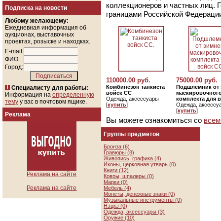
коллекционеров и частных лиц. 
Подписка на новости
границами Российской Федераци
Любому желающему:
Ежедневная информация об
аукционах, выставочных
проектах, розыске и находках.
E-mail:
ФИО:
Город:
110000.00 руб.
75000.00 руб.
Комбинезон танкиста
Подшлемник от 
Специалисту для работы:
войск СС
маскировочног
Информация на
определенную
Одежда, аксессуары
комплекта для 
тему
у вас в почтовом ящике.
[
купить
]
Одежда, аксессу
[
купить
]
Реклама
Вы можете ознакомиться со
всем
Группы предметов
Бронза (6)
Гравюры (8)
Живопись, графика (4)
Иконы, церковная утварь (0)
Книги (12)
Реклама на сайте
Ковры, шпалеры (0)
Марки (0)
Реклама на сайте
Мебель (4)
Монеты, денежные знаки (0)
Музыкальные инструменты (0)
Нэцкэ (0)
Одежда, аксессуары (3)
Оружие (10)