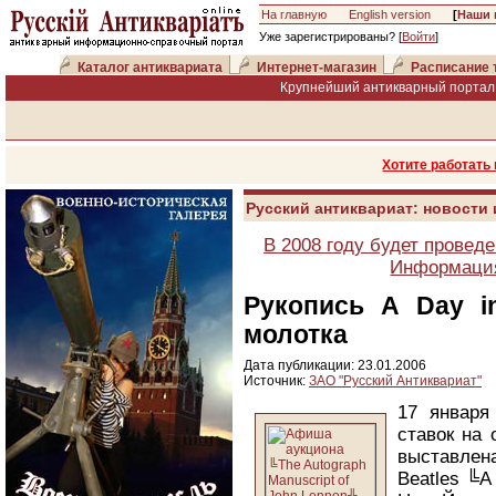
На главную
English version
[
Наши 
Уже зарегистрированы? [
Войти
]
Каталог антиквариата
Интернет-магазин
Расписание 
Крупнейший антикварный портал 
Хотите работать
Русский антиквариат: новости
В 2008 году будет провед
Информация
Рукопись A Day i
молотка
Дата публикации: 23.01.2006
Источник:
ЗАО "Русский Антиквариат"
17 января
ставок на 
выставлен
Beatles ╚A