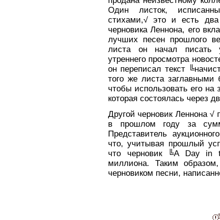
продана неизвестному колле
Один листок, исписанн
стихами,√ это и есть дв
черновика Леннона, его вкл
лучших песен прошлого ве
листа он начал писать 
утреннего просмотра новосте
он переписал текст ╚начис
того же листа заглавными б
чтобы использовать его на 
которая состоялась через дв
Другой черновик Леннона √ п
в прошлом году за сум
Представитель аукционног
что, учитывая прошлый усп
что черновик ╚A Day in t
миллиона. Таким образом
черновиком песни, написанн