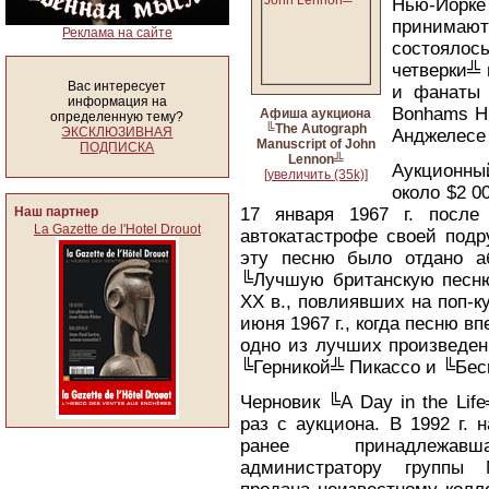
Нью-Йор
принимаю
Реклама на сайте
состояло
четверки╩ 
Вас интересует
и фанаты 
информация на
Bonhams Нь
Афиша аукциона
определенную тему?
╚The Autograph
ЭКСКЛЮЗИВНАЯ
Анджелесе 
Manuscript of John
ПОДПИСКА
Lennon╩
Аукционный
[увеличить (35k)]
около $2 0
Наш партнер
17 января 1967 г. после
La Gazette de l'Hotel Drouot
автокатастрофе своей подр
эту песню было отдано а
╚Лучшую британскую песню
XX в., повлиявших на поп-к
июня 1967 г., когда песню в
одно из лучших произведен
╚Герникой╩ Пикассо и ╚Бес
Черновик ╚A Day in the Lif
раз с аукциона. В 1992 г. 
ранее принадлежавш
администратору группы