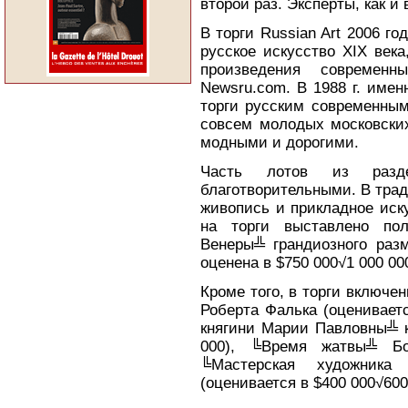
второй раз. Эксперты, как и
В торги Russian Art 2006 го
русское искусство XIX век
произведения современн
Newsru.com. В 1988 г. имен
торги русским современным
совсем молодых московских
модными и дорогими.
Часть лотов из разде
благотворительными. В тра
живопись и прикладное иску
на торги выставлено пол
Венеры╩ грандиозного разм
оценена в $750 000√1 000 0
Кроме того, в торги включе
Роберта Фалька (оцениваетс
княгини Марии Павловны╩ к
000), ╚Время жатвы╩ Бор
╚Мастерская художника
(оценивается в $400 000√600