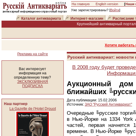
На главную
English version
[
Наши 
Уже зарегистрированы? [
Войти
]
Каталог антиквариата
Интернет-магазин
Расписание 
Крупнейший антикварный портал 
Хотите работать
Реклама на сайте
Русский антиквариат: новости
В 2008 году будет провед
Вас интересует
Информация
информация на
определенную тему?
ЭКСКЛЮЗИВНАЯ
Аукционный дом
ПОДПИСКА
ближайших ╚русски
Дата публикации: 15.02.2006
Наш партнер
Источник:
ЗАО "Русский Антиквариат"
La Gazette de l'Hotel Drouot
Очередные ╚русские торги╩ 
в Нью-Йорке на 1334 York 
частей, первая начнется 
времени. В Нью-Йорке ╚русс