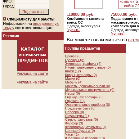
ФИО:
Город:
110000.00 руб.
75000.00 руб.
Комбинезон танкиста
Подшлемник от 
Специалисту для работы:
войск СС
маскировочног
Информация на
определенную
Одежда, аксессуары
комплекта для 
тему
у вас в почтовом ящике.
[
купить
]
Одежда, аксессу
[
купить
]
Реклама
Вы можете ознакомиться со
всем
Группы предметов
Бронза (6)
Гравюры (8)
Живопись, графика (4)
Иконы, церковная утварь (0)
Книги (12)
Реклама на сайте
Ковры, шпалеры (0)
Марки (0)
Реклама на сайте
Мебель (4)
Монеты, денежные знаки (0)
Музыкальные инструменты (0)
Нэцкэ (0)
Одежда, аксессуары (3)
Оружие (10)
Осветительные приборы (0)
Предметы быта (0)
Серебро (0)
Скульптура (1)
Стекло, хрусталь (0)
Фарфор (3)
Фотографии, открытки (0)
Ценные бумаги (0)
Часы (1)
Ювелирные изделия (10)