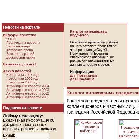
Новости на портале
Каталог антикварных
Информ. агентство
предметов
О нас
Основным принципом работы
Подписка на новости
нашего Каталога является то,
Наши партнеры
что при помощи Службы
Авторские права
Покупатель и Продавец
Банк фотографий
связываются напрямую, не
Доска обьявлений
раскрывая свои контактные
Внимание, розыск!
данные широким массам.
Архив новостей
Информация:
Новости за 2007 год
для Покупателя
Новости за 2006 год
для Продавца
Новости за 2005 год
Антикварные новости 2004
Антикварные новости 2003
Каталог антикварных предметов
Антикварные новости 2002
Антикварные новости 2001
В каталоге представлены предло
коллекционеров и частных лиц. 
Подписка на новости
границами Российской Федераци
Любому желающему:
Ежедневная информация об
аукционах, выставочных
проектах, розыске и находках.
E-mail: