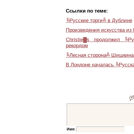
Ссылки по теме:
╚Русские торги╩ в Дублине
Произведения искусства из 
Christie▓s продолжил ╚
рекордом
╚Лесная сторона╩ Шишкина
В Лондоне началась ╚Русск
Имя: