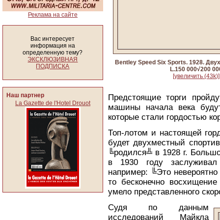
Реклама на сайте
Вас интересует
информация на
определенную тему?
ЭКСКЛЮЗИВНАЯ
Bentley Speed Six Sports. 1928. Дв
ПОДПИСКА
L.150 000√200 00
[увеличить (43k)]
Наш партнер
Предстоящие торги пройду
La Gazette de l'Hotel Drouot
машины начала века буду
которые стали гордостью ко
Топ-лотом и настоящей гор
будет двухместный спортив
╚родился╩ в 1928 г. Больш
в 1930 году заслуживал
например: ╚Это невероятно
то бесконечно восхищение
умело представленного скор
Судя по данным
исследований Майкла