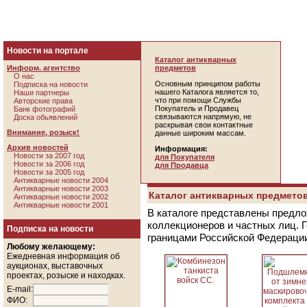
Новости на портале
Каталог антикварных
Информ. агентство
предметов
О нас
Основным принципом работы
Подписка на новости
нашего Каталога является то,
Наши партнеры
что при помощи Службы
Авторские права
Покупатель и Продавец
Банк фотографий
связываются напрямую, не
Доска обьявлений
раскрывая свои контактные
Внимание, розыск!
данные широким массам.
Архив новостей
Информация:
Новости за 2007 год
для Покупателя
Новости за 2006 год
для Продавца
Новости за 2005 год
Антикварные новости 2004
Антикварные новости 2003
Каталог антикварных предметов
Антикварные новости 2002
Антикварные новости 2001
В каталоге представлены предло
коллекционеров и частных лиц. 
Подписка на новости
границами Российской Федераци
Любому желающему:
Ежедневная информация об
аукционах, выставочных
проектах, розыске и находках.
E-mail:
ФИО: