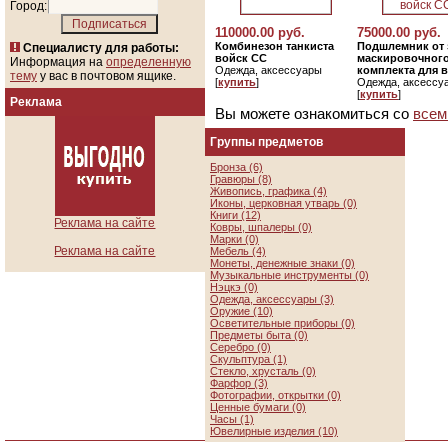
Город:
110000.00 руб.
75000.00 руб.
Комбинезон танкиста
Подшлемник от 
Специалисту для работы:
войск СС
маскировочног
Информация на
определенную
Одежда, аксессуары
комплекта для 
тему
у вас в почтовом ящике.
[
купить
]
Одежда, аксессу
[
купить
]
Реклама
Вы можете ознакомиться со
всем
Группы предметов
Бронза (6)
Гравюры (8)
Живопись, графика (4)
Иконы, церковная утварь (0)
Книги (12)
Реклама на сайте
Ковры, шпалеры (0)
Марки (0)
Реклама на сайте
Мебель (4)
Монеты, денежные знаки (0)
Музыкальные инструменты (0)
Нэцкэ (0)
Одежда, аксессуары (3)
Оружие (10)
Осветительные приборы (0)
Предметы быта (0)
Серебро (0)
Скульптура (1)
Стекло, хрусталь (0)
Фарфор (3)
Фотографии, открытки (0)
Ценные бумаги (0)
Часы (1)
Ювелирные изделия (10)