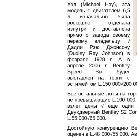
Хэя (Michael Hay), эта
модель с двигателем 6,5
л изначально была
роскошно отделана
изнутри и доставлена
прямо с завода своему
первому владельцу √
Дадли Рэю Джонсону
(Dudley Ray Johnson) в
феврале 1928 г. А в
апреле 2006 г. Bentley
Speed Six будет
выставлен на торги с
эстимейтом L.150 000√200 0
Все остальные лоты на тор
не превышающие L.100 000.
взлет цены √ еще один B
Двухдверный Bentley S2 Con
L.55 000√65 000.
Достойную конкуренцию Ben
оценен в L.48 000√55 000. А