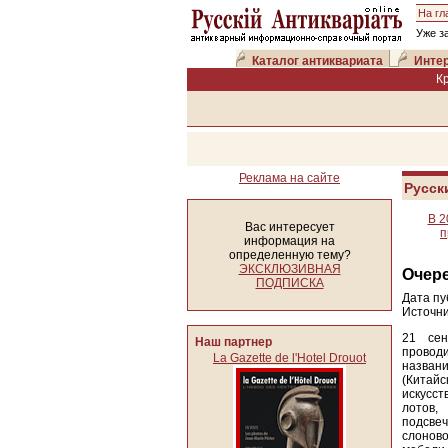
На гл
Уже з
Каталог антиквариата
Интер
К
Реклама на сайте
Русск
В 2
Вас интересует
п
информация на
определенную тему?
ЭКСКЛЮЗИВНАЯ
Очере
ПОДПИСКА
Дата пу
Источни
21 сен
Наш партнер
провод
La Gazette de l'Hotel Drouot
назван
(Китай
искусс
лотов
подсвеч
слоново