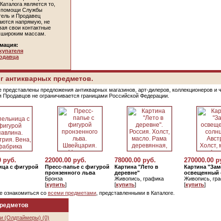
Каталога является то,
и помощи Службы
тель и Продавец
аются напрямую, не
вая свои контактные
 широким массам.
мация:
купателя
одавца
г антикварных предметов.
е представлены предложения антикварных магазинов, арт-дилеров, коллекционеров и 
я Продавцов не ограничивается границами Российской Федерации.
0 руб.
22000.00 руб.
78000.00 руб.
270000.00 р
ица с фигурой
Пресс-папье с фигурой
Картина "Лето в
Картина "Зам
пронзенного льва
деревне"
освещенный 
Бронза
Живопись, графика
Живопись, гр
[
купить
]
[
купить
]
[
купить
]
е ознакомиться со
всеми предметами
, представленными в Каталоге.
предметов
и (Олдтаймеры) (0)