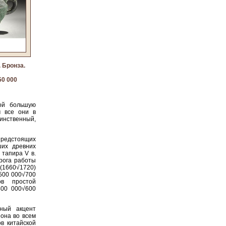
. Бронза.
50 000
бой большую
м все они в
инственный,
предстоящих
ших древних
 тапира V в.
рога работы
(1660√1720)
500 000√700
ов простой
400 000√600
вный акцент
 она во всем
в китайской