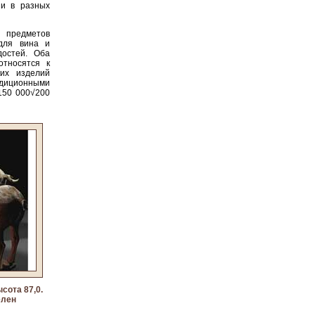
 и в разных
 предметов
 для вина и
достей. Оба
относятся к
ких изделий
диционными
150 000√200
ысота 87,0.
елен