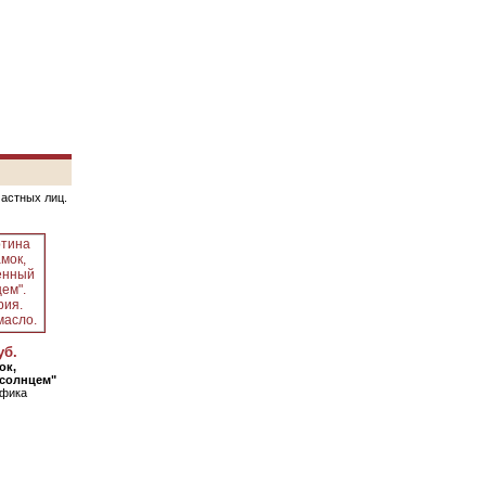
частных лиц.
уб.
ок,
солнцем"
афика