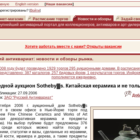
авную
English version
[
Наши вакансии
]
арегистрированы? [
Войти
]
нет-магазин
Расписание торгов
Новости и обзоры
Задай сво
рупнейший антикварный портал для коллекционеров, антикваров и арт-дилеро
Хотите работать вместе с нами? Открыты вакансии
ий антиквариат: новости и обзоры рынка.
008 году будет проведено 1929 торгов 295 аукционными домами. В расписани
редставлено: 387 каталогов, 257 бидовых форм, 1 результатов торгов. Инфо
пополняется ежедневно.
дной аукцион Sotheby▓s. Китайская керамика и не тол
бликации: 27.09.2006
Доб
к:
ЗАО "Русский Антиквариат"
тября 2006 г. аукционный дом Sotheby▓s
ит в своем офисе в Нью-Йорке торги под
ием Fine Chinese Ceramics and Works of Art
ская декоративная керамика и предметы
тва). На выбор публике будут предложены 376
, среди которых можно найти посуду и
ники, статуэтки и вазы, сделанные из керамики,
й кости, мрамора и дерева, а также предметы