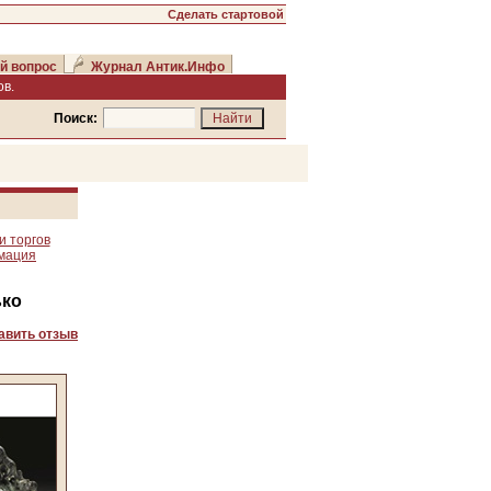
Сделать стартовой
й вопрос
Журнал Антик.Инфо
в.
Поиск:
и торгов
рмация
ько
авить отзыв