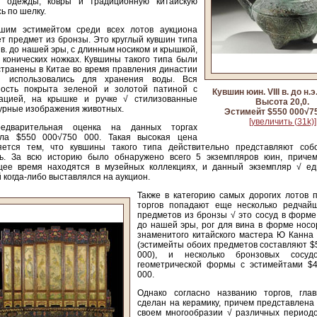
, одежды, ковры и традиционную китайскую
ь по шелку.
шим эстимейтом среди всех лотов аукциона
т предмет из бронзы. Это круглый кувшин типа
I в. до нашей эры, с длинным носиком и крышкой,
 конических ножках. Кувшины такого типа были
транены в Китае во время правления династии
 использовались для хранения воды. Вся
ность покрыта зеленой и золотой патиной с
Кувшин юин. VIII в. до н.э
тацией, на крышке и ручке √ стилизованные
Высота 20,0.
урные изображения животных.
Эстимейт $550 000√7
[увеличить (31k)]
едварительная оценка на данных торгах
ила $550 000√750 000. Такая высокая цена
яется тем, что кувшины такого типа действительно представляют со
ть. За всю историю было обнаружено всего 5 экземпляров юин, приче
щее время находятся в музейных коллекциях, и данный экземпляр √ ед
 когда-либо выставлялся на аукцион.
Также в категорию самых дорогих лотов 
торгов попадают еще несколько редчай
предметов из бронзы √ это сосуд в форме
до нашей эры, рог для вина в форме носо
знаменитого китайского мастера Ю Канна 
(эстимейты обоих предметов составляют $
000), и несколько бронзовых сосуд
геометрической формы с эстимейтами $
000.
Однако согласно названию торгов, гла
сделан на керамику, причем представлена
своем многообразии √ различных периодо