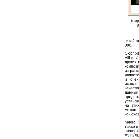
Ширм
Э
китайск
000.
Сюрпри
VIII в.
других 
композ
из раск
являетс
и очен
исполне
качеств
данный
предст
установ
на этих
можно 
конюхов
Много 
также в
экспер
XVIII√