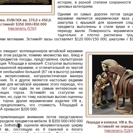
истории, в разной степени сохранности
ценовых категориям.
Одними из самых дорогих лотов среди
керамики являются керамическая ваза
а. XVIII√XIX вв. 370,0 х 450,0.
шкатулка с крышкой для хранения сла
стимейт $350 000√450 000
предмета выполнены в стиле вукаи и 
[увеличить (57k)]
периоду ванли. Поверхность керамичес
тщательно и плотно расписана тра
ими мотивами. Эстимейт вазы составляет $120 000√150 000, шкатулки √ $
з ожидает коллекционеров китайской керамики
 √ в этом разделе, помимо множества ваз, блюд и
предметов посуды, представлена скульптурная
иция ╚Лошади и конюхи╩. Статуэтки выполнены
рашенной керамики, и отличительной их чертой
я необычайно большой (87 см в высоту) размер
ь экспрессивная, натуралистическая манера
ния. То и другое является настолько редкими
ами для китайской керамики этого периода, что
 лот стал едва ли не самым интересным на
оящих торгах. Эстимейт на статуэтки не
лен, но, судя по тому, насколько высоко оценены
 торгах другие керамические изделия VIII в.,
предположить, что стоимость ╚Лошадей и
╩ превысит $200 000.
привлекающих внимание лотов представлено
 разделе предметов мебели. В $350 000√450 000
Лошади и конюхи. VIII в. В
ты Sotheby▓s оценили монументальную ширму
Эстимейт не опред
XIX вв., состоящую из 9 панелей и богато
[увеличить (52k)]