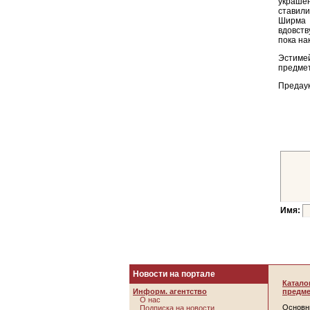
украш
ставили
Ширма 
вдовств
пока на
Эстимей
предмет
Предаук
Имя:
Новости на портале
Катало
Информ. агентство
предме
О нас
Основн
Подписка на новости