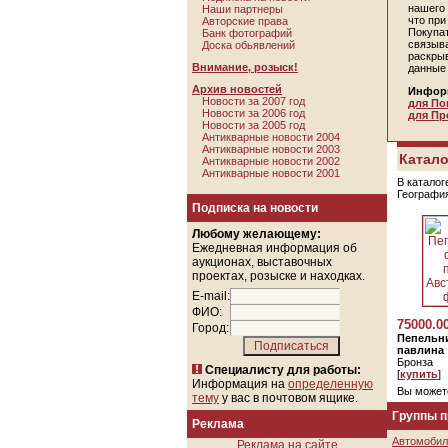
нашего 
Наши партнеры
что пр
Авторские права
Покупа
Банк фотографий
связыв
Доска обьявлений
раскры
Внимание, розыск!
данные
Архив новостей
Инфор
Новости за 2007 год
для По
Новости за 2006 год
для Пр
Новости за 2005 год
Антикварные новости 2004
Антикварные новости 2003
Катало
Антикварные новости 2002
Антикварные новости 2001
В каталог
Географи
Подписка на новости
Любому желающему:
Ежедневная информация об
аукционах, выставочных
проектах, розыске и находках.
E-mail:
ФИО:
75000.0
Город:
Пепельн
павлина
Бронза
Специалисту для работы:
[
купить
]
Информация на
определенную
Вы может
тему
у вас в почтовом ящике.
Группы 
Реклама
Автомобил
Реклама на сайте