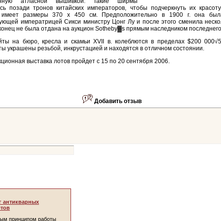
енную атласной вышивкой. Такие ширмы
сь позади тронов китайских императоров, чтобы подчеркнуть их красоту
имеет размеры 370 х 450 см. Предположительно в 1900 г. она был
ующей императрицей Сикси министру Цонг Лу и после этого сменила неско
конец не была отдана на аукцион Sotheby▓s прямым наследником последнего
ты на бюро, кресла и скамьи XVII в. колеблются в пределах $200 000√5
ы украшены резьбой, инкрустацией и находятся в отличном состоянии.
ционная выставка лотов пройдет с 15 по 20 сентября 2006.
Добавить отзыв
г антикварных
тов
ым принципом работы