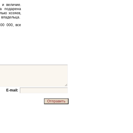
 и величие.
а подарена
лько хозяев,
 владельца.
00 000, все
E-mail: