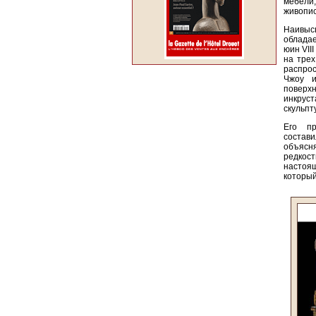
мебели
живопис
Наивыс
обладае
юин VII
на трех
распрос
Чжоу и
поверх
инкрус
скульпт
Его пр
состав
объясн
редкос
настоя
который