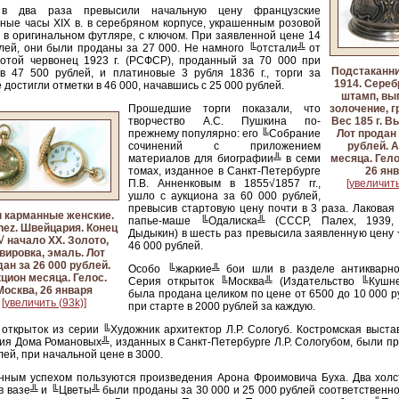
в два раза превысили начальную цену французские
ные часы XIX в. в серебряном корпусе, украшенным розовой
 в оригинальном футляре, с ключом. При заявленной цене 14
лей, они были проданы за 27 000. Не намного ╚отстали╩ от
лотой червонец 1923 г. (РСФСР), проданный за 70 000 при
Подстаканни
в 47 500 рублей, и платиновые 3 рубля 1836 г., торги за
1914. Сереб
 достигли отметки в 46 000, начавшись с 25 000 рублей.
штамп, вы
Прошедшие торги показали, что
золочение, г
творчество А.С. Пушкина по-
Вес 185 г. В
прежнему популярно: его ╚Собрание
Лот продан 
сочинений с приложением
рублей. 
материалов для биографии╩ в семи
месяца. Гело
томах, изданное в Санкт-Петербурге
26 ян
П.В. Анненковым в 1855√1857 гг.,
[увеличить
ушло с аукциона за 60 000 рублей,
превысив стартовую цену почти в 3 раза. Лаковая
 карманные женские.
папье-маше ╚Одалиска╩ (СССР, Палех, 1939, 
nez. Швейцария. Конец
Дыдыкин) в шесть раз превысила заявленную цену 
 √ начало ХХ. Золото,
46 000 рублей.
вировка, эмаль. Лот
ан за 26 000 рублей.
Особо ╚жаркие╩ бои шли в разделе антикварно
цион месяца. Гелос.
Серия открыток ╚Москва╩ (Издательство ╚Кушн
Москва, 26 января
была продана целиком по цене от 6500 до 10 000 р
[увеличить (93k)]
при старте в 2000 рублей за каждую.
открыток из серии ╚Художник архитектор Л.Р. Сологуб. Костромская выста
ия Дома Романовых╩, изданных в Санкт-Петербурге Л.Р. Сологубом, были п
лей, при начальной цене в 3000.
ным успехом пользуются произведения Арона Фроимовича Буха. Два холст
в вазе╩ и ╚Цветы╩ были проданы за 30 000 и 25 000 рублей соответственн