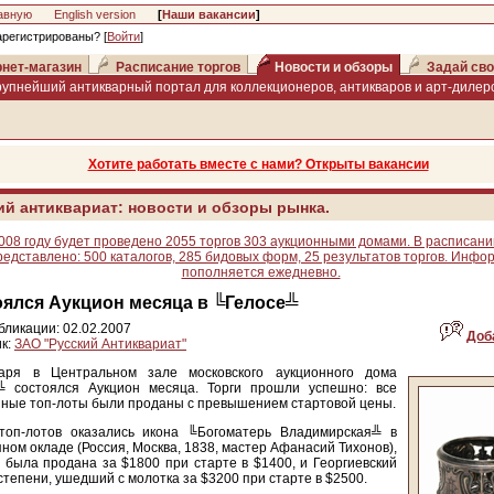
авную
English version
[
Наши вакансии
]
арегистрированы? [
Войти
]
нет-магазин
Расписание торгов
Новости и обзоры
Задай сво
рупнейший антикварный портал для коллекционеров, антикваров и арт-дилеро
Хотите работать вместе с нами? Открыты вакансии
ий антиквариат: новости и обзоры рынка.
008 году будет проведено 2055 торгов 303 аукционными домами. В расписани
редставлено: 500 каталогов, 285 бидовых форм, 25 результатов торгов. Инфо
пополняется ежедневно.
ялся Аукцион месяца в ╚Гелосе╩
бликации: 02.02.2007
Доб
к:
ЗАО "Русский Антиквариат"
аря в Центральном зале московского аукционного дома
╩ состоялся Аукцион месяца. Торги прошли успешно: все
ные топ-лоты были проданы с превышением стартовой цены.
топ-лотов оказались икона ╚Богоматерь Владимирская╩ в
ном окладе (Россия, Москва, 1838, мастер Афанасий Тихонов),
 была продана за $1800 при старте в $1400, и Георгиевский
I степени, ушедший с молотка за $3200 при старте в $2500.