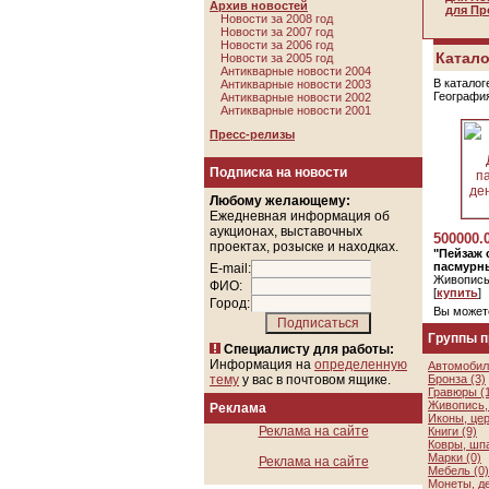
Архив новостей
для Пр
Новости за 2008 год
Новости за 2007 год
Новости за 2006 год
Катало
Новости за 2005 год
Антикварные новости 2004
В каталог
Антикварные новости 2003
Географи
Антикварные новости 2002
Антикварные новости 2001
Пресс-релизы
Подписка на новости
Любому желающему:
Ежедневная информация об
аукционах, выставочных
500000.
проектах, розыске и находках.
"Пейзаж 
пасмурны
E-mail:
Живопись
ФИО:
[
купить
]
Город:
Вы может
Группы 
Специалисту для работы:
Информация на
определенную
Автомобил
тему
у вас в почтовом ящике.
Бронза (3)
Гравюры (
Живопись, 
Реклама
Иконы, цер
Реклама на сайте
Книги (9)
Ковры, шп
Марки (0)
Реклама на сайте
Мебель (0)
Монеты, де