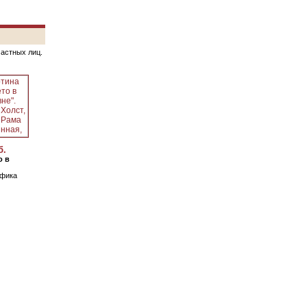
частных лиц.
б.
о в
афика