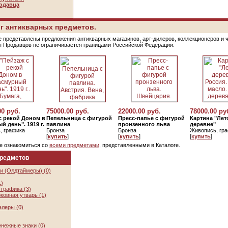
одавца
г антикварных предметов.
е представлены предложения антикварных магазинов, арт-дилеров, коллекционеров и 
я Продавцов не ограничивается границами Российской Федерации.
00 руб.
75000.00 руб.
22000.00 руб.
78000.00 ру
с рекой Доном в
Пепельница с фигурой
Пресс-папье с фигурой
Картина "Лет
й день". 1919 г.
павлина
пронзенного льва
деревне"
, графика
Бронза
Бронза
Живопись, гр
[
купить
]
[
купить
]
[
купить
]
е ознакомиться со
всеми предметами
, представленными в Каталоге.
предметов
и (Олдтаймеры) (0)
1)
графика (3)
ковная утварь (1)
алеры (0)
нежные знаки (0)