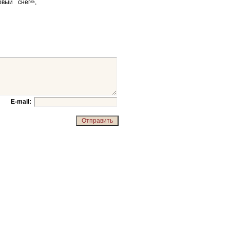
вый снег╩,
E-mail: