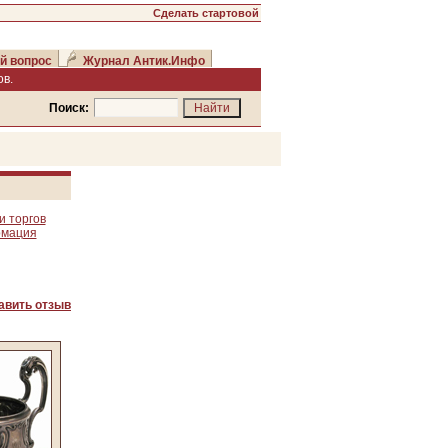
Сделать стартовой
й вопрос
Журнал Антик.Инфо
в.
Поиск:
и торгов
рмация
авить отзыв