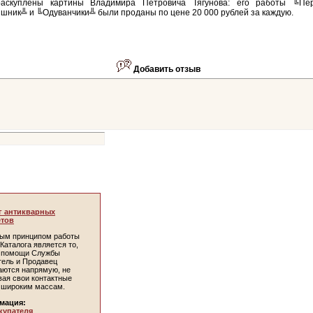
аскуплены картины Владимира Петровича Тягунова: его работы ╚Пер
ник╩ и ╚Одуванчики╩ были проданы по цене 20 000 рублей за каждую.
Добавить отзыв
г антикварных
тов
ым принципом работы
Каталога является то,
и помощи Службы
тель и Продавец
аются напрямую, не
вая свои контактные
 широким массам.
мация:
купателя