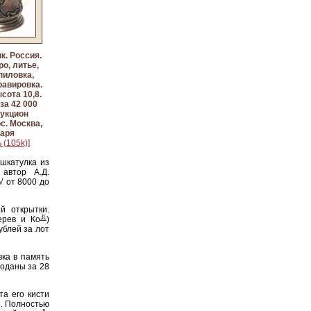
к. Россия.
ро, литье,
пиловка,
равировка.
ысота 10,8.
за 42 000
Аукцион
с. Москва,
варя
 (105k)]
 шкатулка из
автор А.Д.
√ от 8000 до
й открытки.
ерев и Ко╩)
ублей за лот
вка в память
роданы за 28
а его кисти
о. Полностью