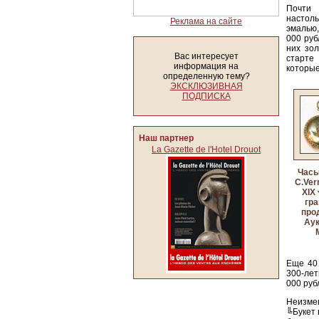
Почти 
настоль
Реклама на сайте
эмалью,
000 руб
них зо
Вас интересует
старте 
информация на
которые
определенную тему?
ЭКСКЛЮЗИВНАЯ
ПОДПИСКА
Наш партнер
La Gazette de l'Hotel Drouot
Часы
C.Ver
XIX
гра
прод
Аук
Еще 40 
300-лет
000 руб
Неизмен
╚Букет 