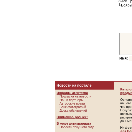
были р
╚Боярыш
Имя:
Новости на портале
Катало
Информ. агентство
предме
Подписка на новости
Основн
Наши партнеры
нашего 
Авторские права
что пр
Банк фотографий
Покупа
Доска обьявлений
связыв
Внимание, розыск!
раскры
данные
В мире антиквариата
Новости текущего года
Инфор
для По