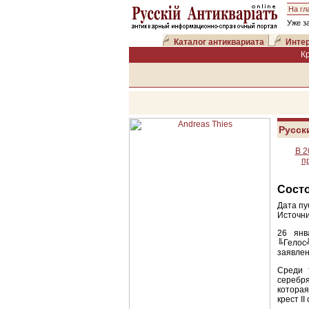
На гл
Уже з
Каталог антиквариата
Интер
К
Русск
В 2
п
Состо
Дата пу
Источни
26 янв
╚Гелос
заявлен
Среди 
серебря
которая
крест I