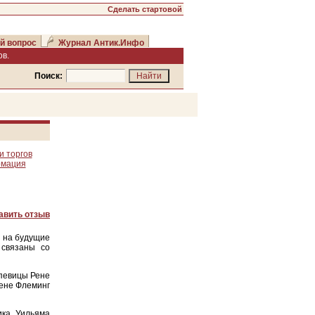
Сделать стартовой
й вопрос
Журнал Антик.Инфо
в.
Поиск:
и торгов
рмация
авить отзыв
т на будущие
 связаны со
певицы Рене
Рене Флеминг
ика Уильяма