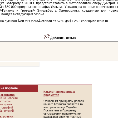
жа, которому в 2010 г. предстоит ставить в Метрополитен оперу Дмитрия
За $50 000 проданы фотографииУильяма Уэгмана, на которых запечатлены 
╚Гензель и Гретель╩ Энгельберта Хампердинка, созданные для нового
 пойдет в следующем сезоне.
на аукцион ╚Art for Opera╩ стоили от $750 до $1 250, сообщила lenta.ru.
Добавить отзыв
 на портале
Каталог антикварных
агентство
предметов
а на новости
Основным принципом работы
артнеры
нашего Каталога является то,
ие права
что при помощи Службы
отографий
Покупатель и Продавец
бьявлений
связываются напрямую, не
, розыск!
раскрывая свои контактные