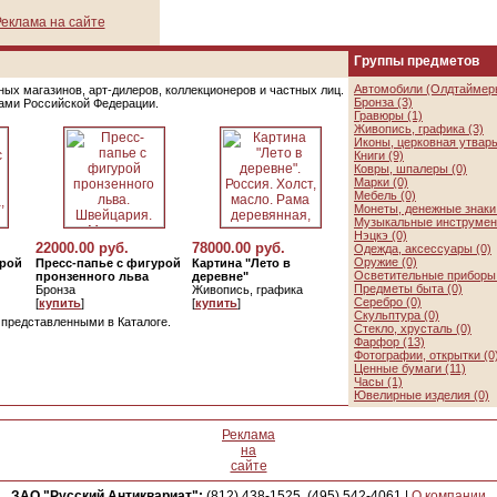
еклама на сайте
Группы предметов
Автомобили (Олдтаймеры
ых магазинов, арт-дилеров, коллекционеров и частных лиц.
Бронза (3)
цами Российской Федерации.
Гравюры (1)
Живопись, графика (3)
Иконы, церковная утварь
Книги (9)
Ковры, шпалеры (0)
Марки (0)
Мебель (0)
Монеты, денежные знаки 
Музыкальные инструмен
Нэцкэ (0)
22000.00 руб.
78000.00 руб.
Одежда, аксессуары (0)
Оружие (0)
урой
Пресс-папье с фигурой
Картина "Лето в
Осветительные приборы 
пронзенного льва
деревне"
Предметы быта (0)
Бронза
Живопись, графика
Серебро (0)
[
купить
]
[
купить
]
Скульптура (0)
, представленными в Каталоге.
Стекло, хрусталь (0)
Фарфор (13)
Фотографии, открытки (0
Ценные бумаги (11)
Часы (1)
Ювелирные изделия (0)
Реклама
на
сайте
ЗАО "Русский Антиквариат":
(812) 438-1525, (495) 542-4061
|
О компании