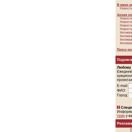
В мире а
Новости
Архив н
Новости
Новости
Новости
Новости
Антиква
Антиква
Антиква
Антиква
Пресс-р
Подписк
Любому
Ежеднев
аукциона
проектах
E-mail:
ФИО:
Город:
Специ
Информ
тему
у в
Реклам
Р