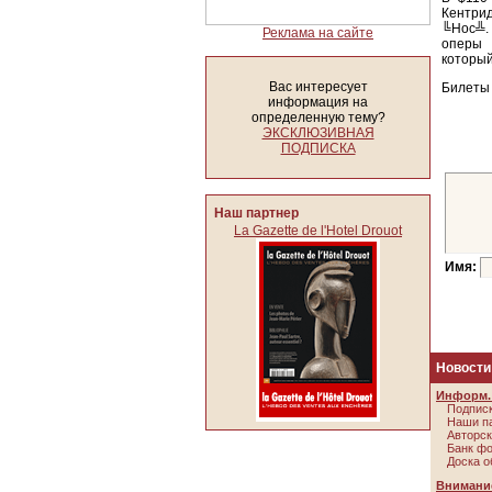
Кентрид
╚Нос╩. 
Реклама на сайте
оперы 
который
Вас интересует
Билеты 
информация на
определенную тему?
ЭКСКЛЮЗИВНАЯ
ПОДПИСКА
Наш партнер
La Gazette de l'Hotel Drouot
Имя:
Новости
Информ. 
Подписк
Наши п
Авторск
Банк ф
Доска о
Внимание