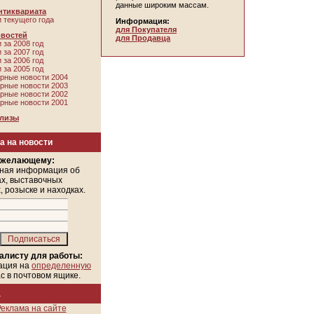
данные широким массам.
нтиквариата
 текущего года
Информация:
для Покупателя
овостей
для Продавца
 за 2008 год
 за 2007 год
 за 2006 год
 за 2005 год
рные новости 2004
рные новости 2003
рные новости 2002
рные новости 2001
елизы
а на новости
 желающему:
ная информация об
х, выставочных
, розыске и находках.
алисту для работы:
ация на
определенную
ас в почтовом ящике.
а
еклама на сайте