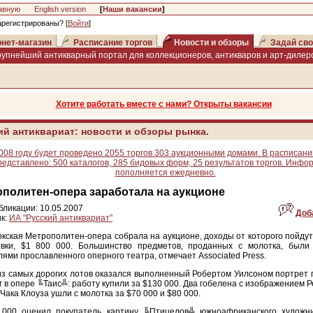
авную
English version
[
Наши вакансии
]
арегистрированы? [
Войти
]
нет-магазин
Расписание торгов
Новости и обзоры
Задай сво
рупнейший антикварный портал для коллекционеров, антикваров и арт-дилеро
Хотите работать вместе с нами? Открыты вакансии
ий антиквариат: новости и обзоры рынка.
008 году будет проведено 2055 торгов 303 аукционными домами. В расписани
редставлено: 500 каталогов, 285 бидовых форм, 25 результатов торгов. Инфо
пополняется ежедневно.
политен-опера заработала на аукционе
бликации: 10.05.2007
Доб
к:
ИА "Русский антиквариат"
кская Метрополитен-опера собрала на аукционе, доходы от которого пойду
овки, $1 800 000. Большинство предметов, проданных с молотка, были
лями прославленного оперного театра, отмечает Associated Press.
з самых дорогих лотов оказался выполненный Робертом Уилсоном портрет 
 в опере ╚Таис╩: работу купили за $130 000. Два гобелена с изображением 
Чака Клоуза ушли с молотка за $70 000 и $80 000.
 000 оценил покупатель картину ╚Птицелов╩ южноафриканского художн