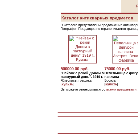
Р
Каталог антикварных предметов.
В каталоге представлены предложения антикварн
География Продавцов не ограничивается грани
500000.00 руб.
75000.00 руб.
"Пейзаж с рекой Доном в
Пепельница с фиг
пасмурный день". 1919 г.
павлина
Живопись, графика
Бронза
[
купить
]
[
купить
]
Вы можете ознакомиться со
всеми предметами