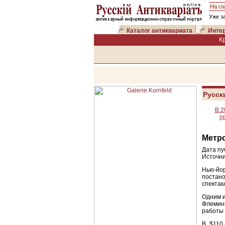
На гл
Уже з
Каталог антиквариата
Интер
К
Русск
В 2
п
Метро
Дата пу
Источни
Нью-йор
постан
спектак
Одним и
Флеминг
работы 
В $110