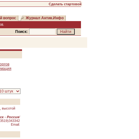
Сделать стартовой
й вопрос
Журнал Антик.Инфо
в.
Поиск:
оргов
рмация
, высотой
ск - Россия
/
(3519)343342
Email: