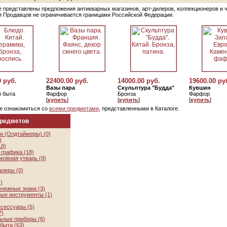
е представлены предложения антикварных магазинов, арт-дилеров, коллекционеров и 
я Продавцов не ограничивается границами Российской Федерации.
0 руб.
22400.00 руб.
14000.00 руб.
19600.00 ру
Вазы пара
Скульптура "Будда"
Кувшин
 быта
Фарфор
Бронза
Фарфор
[
купить
]
[
купить
]
[
купить
]
е ознакомиться со
всеми предметами
, представленными в Каталоге.
предметов
и (Олдтаймеры) (0)
)
18)
графика (18)
ковная утварь (9)
алеры (0)
)
нежные знаки (3)
ые инструменты (1)
ксессуары (5)
7)
ьные приборы (6)
быта (63)