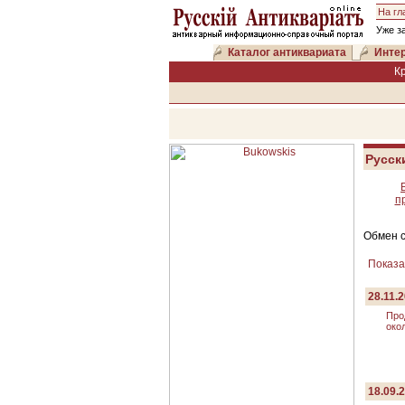
На гл
Уже з
Каталог антиквариата
Интер
К
Русск
п
Обмен 
Показа
28.11.2
Про
око
18.09.