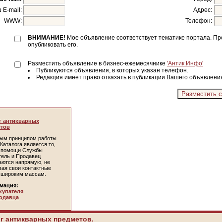
 E-mail:
Адрес:
WWW:
Телефон:
ВНИМАНИЕ!
Мое объявление соответствует тематике портала. П
опубликовать его.
Разместить объявление в бизнес-ежемесячнике
'Антик.Инфо'
Публикуются объявления, в которых указан телефон.
Редакция имеет право отказать в публикации Вашего объявлени
г антикварных
тов
ым принципом работы
Каталога является то,
и помощи Службы
тель и Продавец
аются напрямую, не
вая свои контактные
 широким массам.
мация:
купателя
одавца
г антикварных предметов.