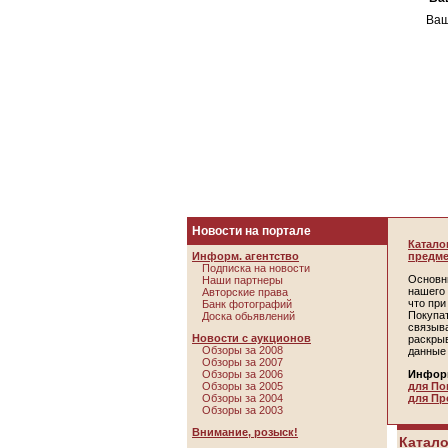
Ваш
Новости на портале
Катало
Информ. агентство
предме
Подписка на новости
Основн
Наши партнеры
нашего 
Авторские права
что пр
Банк фотографий
Покупа
Доска обьявлений
связыв
Новости с аукционов
раскры
Обзоры за 2008
данные
Обзоры за 2007
Обзоры за 2006
Инфор
Обзоры за 2005
для По
Обзоры за 2004
для Пр
Обзоры за 2003
Внимание, розыск!
Катало