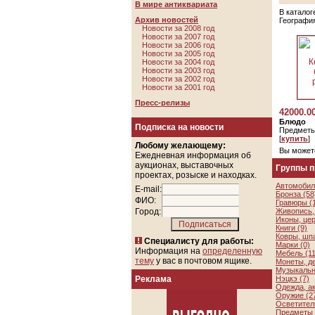
В мире антиквариата
В каталог
Архив новостей
Географи
Новости за 2008 год
Новости за 2007 год
Новости за 2006 год
Новости за 2005 год
Новости за 2004 год
Новости за 2003 год
Новости за 2002 год
Новости за 2001 год
Пресс-релизы
42000.0
Блюдо
Подписка на новости
Предметы
[
купить
]
Любому желающему:
Вы может
Ежедневная информация об
аукционах, выставочных
Группы 
проектах, розыске и находках.
Автомобил
E-mail:
Бронза (58
ФИО:
Гравюры (
Город:
Живопись, 
Иконы, цер
Книги (9)
Ковры, шп
Специалисту для работы:
Марки (0)
Информация на
определенную
Мебель (11
тему
у вас в почтовом ящике.
Монеты, де
Музыкальн
Реклама
Нэцкэ (7)
Одежда, а
Оружие (2
Осветител
Предметы 