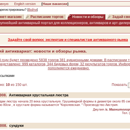
авную
English version
[
Наши вакансии
]
арегистрированы? [
Войти
]
нет-магазин
Расписание торгов
Новости и обзоры
Задай сво
рупнейший антикварный портал для коллекционеров, антикваров и арт-дилеро
Задайте свой вопрос экспертам и специалистам антикварного рынка
ий антиквариат: новости и обзоры рынка.
В году будет проведено 5838 торгов 381 аукционными домами. В расписании т
редставлено: 999 каталогов, 344 бидовых форм, 32 результатов торгов. Инфо
пополняется ежедневно.
ссылками
но:
10
из 150 шт.
Показать
008.
Антикварная хрустальная люстра
дам люстру начала 20 века хрустальную. Грушивидной формы в диаметре около 85 см
ло 80см , в хрустале форма называется "Королевская. " Проезводство Австрия.
Джулия
/
г. Магнитогор
Тел. 
2008.
сундуки