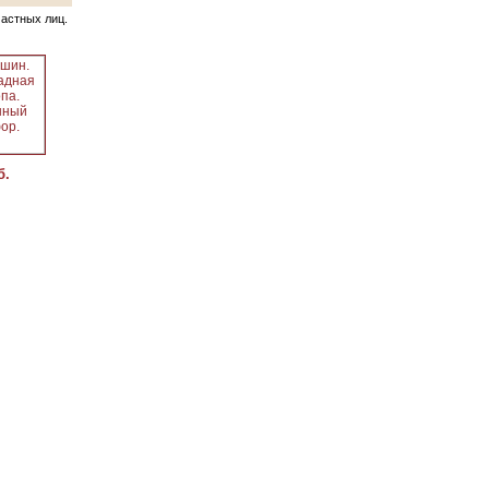
частных лиц.
б.