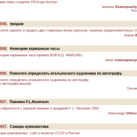
дам горку сундуков 1912года 4штуки.
милена
/
Екатеринбур
Тел
2008.
продам
огите оценить и продать две старинные иконы (рисунок, чеканка) предположительно 17,
Алена
/
2008.
Немецкие карманные часы
ецкие карманные часы времён ВОВ ICQ: 466812451
женя
/
семикаракор
008.
Помогите определить итальянского художника по автографу.
огите определить итальянского художника по автографу.
о автографа вышлю.
Татья
007.
Пианино F.L.Neumann
а обратиться с оценкой пианино и продажей F. L. Neumann 1854
Александр
/
Одесс
2007.
Самара нумизматика
ара нумизматика - сайт о монетах СССР и России