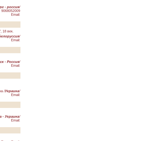
г - россия
/
. 9068052009
Email:
 18 век.
Белоруссия
/
Email:
ск - Россия
/
Email:
на
/
Украина
/
Email:
а - Украина
/
Email: