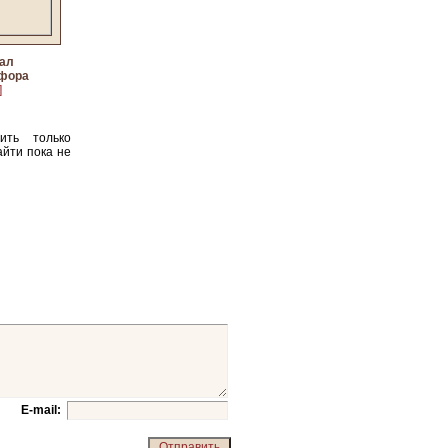
ал
рфора
]
ить только
йти пока не
E-mail: