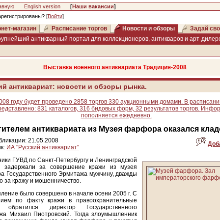
авную
English version
[
Наши вакансии
]
арегистрированы? [
Войти
]
нет-магазин
Расписание торгов
Новости и обзоры
Задай сво
рупнейший антикварный портал для коллекционеров, антикваров и арт-дилеро
Выставка военного антиквариата Традиция-2008
ий антиквариат: новости и обзоры рынка.
008 году будет проведено 2858 торгов 330 аукционными домами. В расписани
редставлено: 831 каталогов, 316 бидовых форм, 32 результатов торгов. Инфо
пополняется ежедневно.
ителем антиквариата из Музея фарфора оказался кла
бликации: 21.05.2008
Доб
к:
ИА "Русский антиквариат"
ики ГУВД по Санкт-Петербургу и Ленинградской
и задержали за совершение кражи из музея
а Государственного Эрмитажа мужчину, дважды
о за кражу и мошенничество.
ление было совершено в начале осени 2005 г. С
нием по факту кражи в правоохранительные
ы обратился директор Государственного
жа Михаил Пиотровский. Тогда злоумышленник