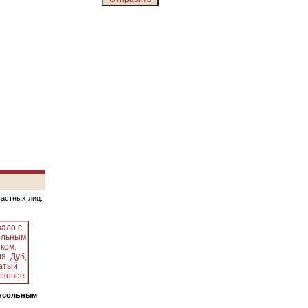
частных лиц.
онсольным