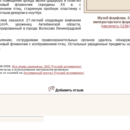
 в помещение фонда музея фарфора и похитил
ровый флакончик середины XX в. с
жением птиц, старинную пробную пластинку с
тным декором и ноутбук.
Музей фарфора. З
елем оказался 27-летний кладовщик компании
императорского фа
болт╩, уроженец Актюбинской области,
[увеличить (119k)
трированный в городе Волосово Ленинградской
.
лению, сотрудникам правоохранительных органов удалось обнаруж
овый флакончик с изображением птиц. Остальные украденные предметы на
.
99-2008.
Все права защищены. ЗАО 'Русский антиквариат'
печатка и использование материалов возможны
ко со ссылкой на
Антикварный портал 'Русский антиквариат'
Добавить отзыв