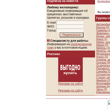
Подписка на новости
[
подробне
Любому желающему:
Ежедневная информация об
Вы может
аукционах, выставочных
проектах, розыске и находках.
Группы 
E-mail:
Автомобил
ФИО:
Бронза (0)
Город:
Гравюры (
Живопись, 
Иконы, цер
Книги (1)
Специалисту для работы:
Ковры, шп
Информация на
определенную
Марки (0)
тему
у вас в почтовом ящике.
Мебель (3)
Монеты, де
Реклама
Музыкальн
Нэцкэ (0)
Одежда, а
Оружие (0
Осветител
Предметы 
Серебро (0
Скульптура
Стекло, хр
Фарфор (0
Фотографии
Реклама на сайте
Ценные бу
Часы (0)
Реклама на сайте
Ювелирные