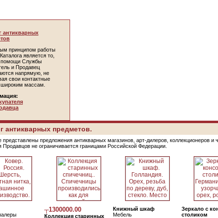
г антикварных
тов
ым принципом работы
Каталога является то,
и помощи Службы
тель и Продавец
аются напрямую, не
вая свои контактные
 широким массам.
мация:
купателя
одавца
г антикварных предметов.
е представлены предложения антикварных магазинов, арт-дилеров, коллекционеров и 
я Продавцов не ограничивается границами Российской Федерации.
┬1300000.00
Книжный шкаф
Зеркало с к
палеры
Мебель
столиком
Коллекция старинных