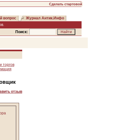
Сделать стартовой
й вопрос
Журнал Антик.Инфо
в.
Поиск:
и торгов
рмация
довщик
авить отзыв