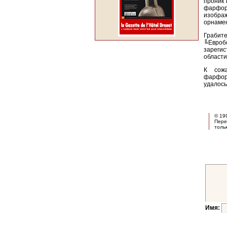
проник
фарфо
изобра
орнамен
Грабит
╚Евро
зарегис
области
К сожа
фарфор
удалось
© 19
Пере
толь
Имя: