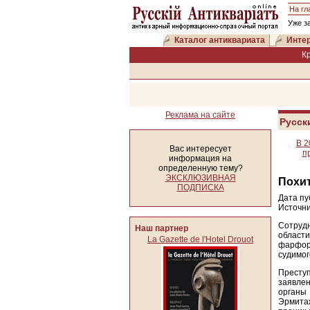
На гл
Уже з
Каталог антиквариата
Интер
К
Реклама на сайте
Русск
В 2
Вас интересует
п
информация на
определенную тему?
ЭКСКЛЮЗИВНАЯ
Похит
ПОДПИСКА
Дата пу
Источни
Сотрудн
Наш партнер
област
La Gazette de l'Hotel Drouot
фарфор
судимог
Преступ
заявле
орган
Эрмита