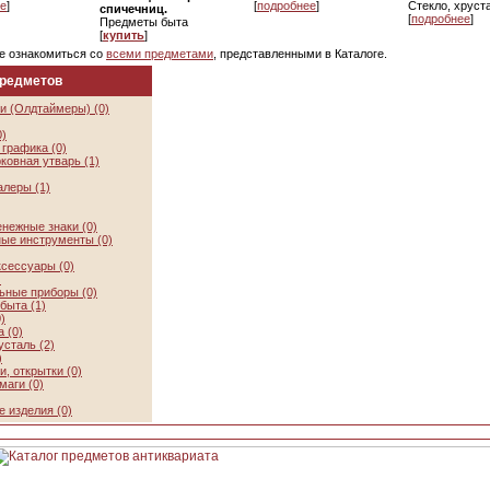
е
]
[
подробнее
]
Стекло, хруст
спичечниц.
[
подробнее
]
Предметы быта
[
купить
]
е ознакомиться со
всеми предметами
, представленными в Каталоге.
предметов
и (Олдтаймеры) (0)
0)
графика (0)
ковная утварь (1)
алеры (1)
нежные знаки (0)
ые инструменты (0)
ксессуары (0)
)
ьные приборы (0)
быта (1)
)
 (0)
усталь (2)
)
, открытки (0)
маги (0)
 изделия (0)