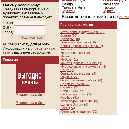
42000.00 руб.
22400.00 руб.
Блюдо
Вазы пара
Любому желающему:
Предметы быта
Фарфор
Ежедневная информация об
[
купить
]
[
купить
]
аукционах, выставочных
Вы можете ознакомиться со
всем
проектах, розыске и находках.
E-mail:
Группы предметов
ФИО:
Город:
Автомобили (Олдтаймеры) (0)
Бронза (58)
Гравюры (18)
Живопись, графика (18)
Специалисту для работы:
Иконы, церковная утварь (9)
Информация на
определенную
Книги (9)
тему
у вас в почтовом ящике.
Ковры, шпалеры (0)
Марки (0)
Реклама
Мебель (11)
Монеты, денежные знаки (3)
Музыкальные инструменты (1)
Нэцкэ (7)
Одежда, аксессуары (5)
Оружие (27)
Осветительные приборы (6)
Предметы быта (63)
Серебро (24)
Скульптура (37)
Стекло, хрусталь (7)
Реклама на сайте
Фарфор (51)
Фотографии, открытки (0)
Реклама на сайте
Ценные бумаги (0)
Часы (24)
Ювелирные изделия (15)