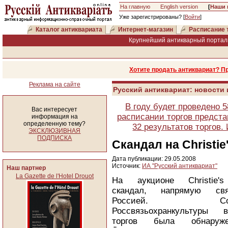
На главную
English version
[
Наши 
Уже зарегистрированы? [
Войти
]
Каталог антиквариата
Интернет-магазин
Расписание 
Крупнейший антикварный портал 
Хотите продать антиквариат? П
Реклама на сайте
Русский антиквариат: новости
В году будет проведено 
Вас интересует
расписании торгов предста
информация на
определенную тему?
32 результатов торгов
ЭКСКЛЮЗИВНАЯ
ПОДПИСКА
Скандал на Christie
Дата публикации: 29.05.2008
Источник:
ИА "Русский антиквариат"
Наш партнер
La Gazette de l'Hotel Drouot
На аукционе Christie'
скандал, напрямую св
Россией. Сотру
Россвязьохранкультуры 
торгов была обнаруж