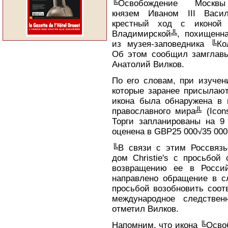
╚Освобождение Москв
князем Иваном III Васи
крестный ход с иконой 
Владимирской╩, похищенна
из музея-заповедника ╚Ко
Об этом сообщил замглав
Анатолий Вилков.
По его словам, при изучени
которые заранее присылают
икона была обнаружена в 
православного мира╩ (Icons
Торги запланированы на 9
оценена в GBP25 000√35 000
╚В связи с этим Россвязь
дом Christie's с просьбой
возвращению ее в Росси
направлено обращение в с
просьбой возобновить соот
международное следствен
отметил Вилков.
Напомним, что икона ╚Осво