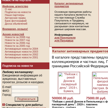
Новости на портале
Каталог антикварных
Информ. агентство
предметов
О нас
Основным принципом работы
Подписка на новости
нашего Каталога является то,
Наши партнеры
что при помощи Службы
Авторские права
Покупатель и Продавец
Банк фотографий
связываются напрямую, не
Доска обьявлений
раскрывая свои контактные
Внимание, розыск!
данные широким массам.
Архив новостей
Информация:
Новости за 2008 год
для Покупателя
Новости за 2007 год
для Продавца
Новости за 2006 год
Новости за 2005 год
Антикварные новости 2004
Каталог антикварных предметов
Антикварные новости 2003
Антикварные новости 2002
В каталоге представлены предло
Антикварные новости 2001
коллекционеров и частных лиц. 
границами Российской Федераци
Подписка на новости
Любому желающему:
Ежедневная информация об
аукционах, выставочных
проектах, розыске и находках.
E-mail:
ФИО:
Город:
500000.00 руб.
75000.00 руб.
"Пейзаж с рекой Доном в
Пепельница с ф
пасмурный день". 1919 г.
павлина
Специалисту для работы:
Живопись, графика
Бронза