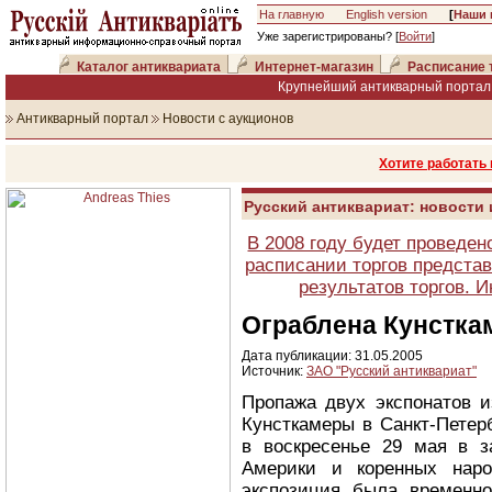
На главную
English version
[
Наши 
Уже зарегистрированы? [
Войти
]
Каталог антиквариата
Интернет-магазин
Расписание 
Крупнейший антикварный портал 
Антикварный портал
Новости с аукционов
Хотите работать
Русский антиквариат: новости
В 2008 году будет проведен
расписании торгов представ
результатов торгов. 
Ограблена Кунстка
Дата публикации: 31.05.2005
Источник:
ЗАО "Русский антиквариат"
Пропажа двух экспонатов и
Кунсткамеры в Санкт-Петер
в воскресенье 29 мая в з
Америки и коренных наро
экспозиция была временн