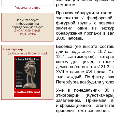
ремонтом.
Реклама на сайте
Пропажу обнаружили около 
экспонатов √ фарфоровой
Вас интересует
фигурной группы с повели
информация на
определенную тему?
заметил один из экску
ЭКСКЛЮЗИВНАЯ
обнаружения пропажи в за
ПОДПИСКА
1000 человек.
Беседка (ее высота состав
Наш партнер
длина подставки √ 10,7 са
La Gazette de l'Hotel Drouot
12,7 сантиметров), котор
клетку для цикад, а такж
демонов (ее высота √ 31,3 с
XVII √ начале XVIII века. С
тыс. каждый. По факту кра
Петербурга возбудила уголо
Уже в понедельник, 30 
этнографии (Кунсткам
заявлением. Принимая в
информационное агентст
приводит текст заявления.