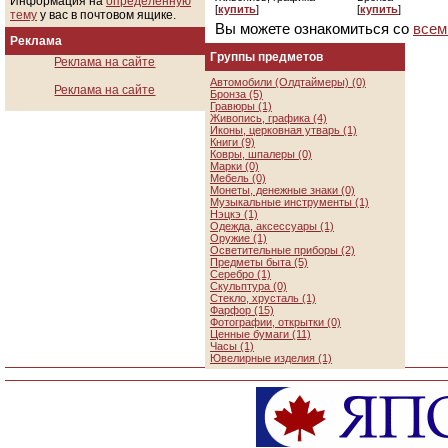
Информация на
определенную
[
купить
]
[
купить
]
тему
у вас в почтовом ящике.
Вы можете ознакомиться со
всем
Реклама
Группы предметов
Реклама на сайте
Автомобили (Олдтаймеры) (0)
Реклама на сайте
Бронза (5)
Гравюры (1)
Живопись, графика (4)
Иконы, церковная утварь (1)
Книги (9)
Ковры, шпалеры (0)
Марки (0)
Мебель (0)
Монеты, денежные знаки (0)
Музыкальные инструменты (1)
Нэцкэ (1)
Одежда, аксессуары (1)
Оружие (1)
Осветительные приборы (2)
Предметы быта (5)
Серебро (1)
Скульптура (0)
Стекло, хрусталь (1)
Фарфор (15)
Фотографии, открытки (0)
Ценные бумаги (11)
Часы (1)
Ювелирные изделия (1)