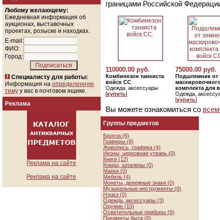
границами Российской Федераци
Любому желающему:
Ежедневная информация об
аукционах, выставочных
проектах, розыске и находках.
E-mail:
ФИО:
Город:
110000.00 руб.
75000.00 руб.
Комбинезон танкиста
Подшлемник от 
Специалисту для работы:
войск СС
маскировочног
Информация на
определенную
Одежда, аксессуары
комплекта для 
тему
у вас в почтовом ящике.
[
купить
]
Одежда, аксессу
[
купить
]
Реклама
Вы можете ознакомиться со
всем
Группы предметов
Бронза (6)
Гравюры (8)
Живопись, графика (4)
Иконы, церковная утварь (0)
Книги (12)
Реклама на сайте
Ковры, шпалеры (0)
Марки (0)
Реклама на сайте
Мебель (4)
Монеты, денежные знаки (0)
Музыкальные инструменты (0)
Нэцкэ (0)
Одежда, аксессуары (3)
Оружие (10)
Осветительные приборы (0)
Предметы быта (0)