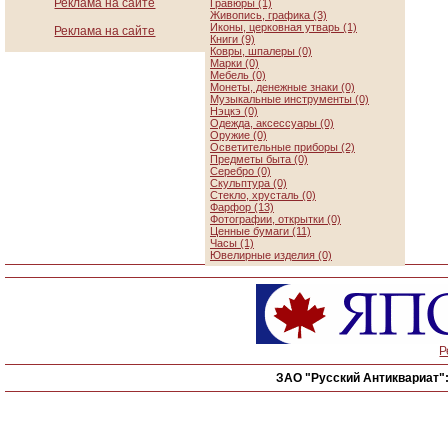
Реклама на сайте
Гравюры (1)
Живопись, графика (3)
Иконы, церковная утварь (1)
Реклама на сайте
Книги (9)
Ковры, шпалеры (0)
Марки (0)
Мебель (0)
Монеты, денежные знаки (0)
Музыкальные инструменты (0)
Нэцкэ (0)
Одежда, аксессуары (0)
Оружие (0)
Осветительные приборы (2)
Предметы быта (0)
Серебро (0)
Скульптура (0)
Стекло, хрусталь (0)
Фарфор (13)
Фотографии, открытки (0)
Ценные бумаги (11)
Часы (1)
Ювелирные изделия (0)
Р
ЗАО "Русский Антиквариат"