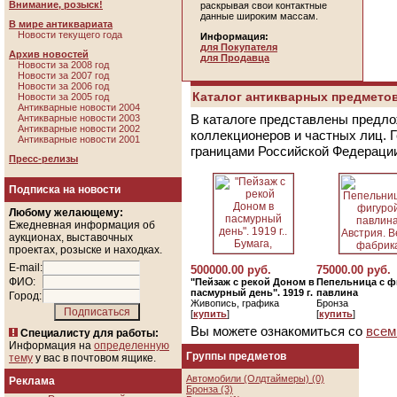
Внимание, розыск!
раскрывая свои контактные
данные широким массам.
В мире антиквариата
Новости текущего года
Информация:
для Покупателя
Архив новостей
для Продавца
Новости за 2008 год
Новости за 2007 год
Новости за 2006 год
Каталог антикварных предметов
Новости за 2005 год
Антикварные новости 2004
В каталоге представлены предло
Антикварные новости 2003
Антикварные новости 2002
коллекционеров и частных лиц. 
Антикварные новости 2001
границами Российской Федераци
Пресс-релизы
Подписка на новости
Любому желающему:
Ежедневная информация об
аукционах, выставочных
проектах, розыске и находках.
E-mail:
500000.00 руб.
75000.00 руб.
ФИО:
"Пейзаж с рекой Доном в
Пепельница с ф
пасмурный день". 1919 г.
павлина
Город:
Живопись, графика
Бронза
[
купить
]
[
купить
]
Вы можете ознакомиться со
всем
Специалисту для работы:
Информация на
определенную
Группы предметов
тему
у вас в почтовом ящике.
Автомобили (Олдтаймеры) (0)
Реклама
Бронза (3)