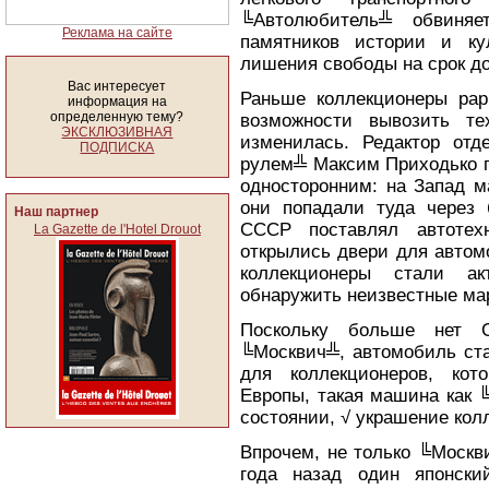
╚Автолюбитель╩ обвиня
Реклама на сайте
памятников истории и ку
лишения свободы на срок до
Вас интересует
Раньше коллекционеры ра
информация на
определенную тему?
возможности вывозить те
ЭКСКЛЮЗИВНАЯ
изменилась. Редактор от
ПОДПИСКА
рулем╩ Максим Приходько п
односторонним: на Запад м
они попадали туда через 
Наш партнер
СССР поставлял автотехн
La Gazette de l'Hotel Drouot
открылись двери для автом
коллекционеры стали а
обнаружить неизвестные ма
Поскольку больше нет 
╚Москвич╩, автомобиль ста
для коллекционеров, кот
Европы, такая машина как 
состоянии, √ украшение кол
Впрочем, не только ╚Москв
года назад один японски