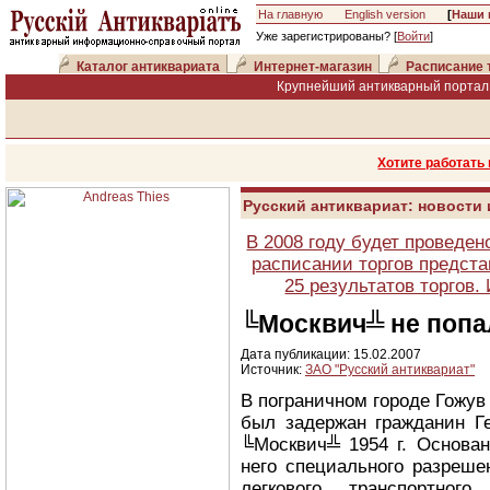
На главную
English version
[
Наши 
Уже зарегистрированы? [
Войти
]
Каталог антиквариата
Интернет-магазин
Расписание 
Крупнейший антикварный портал 
Хотите работать
Русский антиквариат: новости
В 2008 году будет проведен
расписании торгов предста
25 результатов торгов
╚Москвич╩ не попа
Дата публикации: 15.02.2007
Источник:
ЗАО "Русский антиквариат"
В пограничном городе Гожу
был задержан гражданин Г
╚Москвич╩ 1954 г. Основан
него специального разреше
легкового транспортно