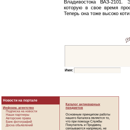
Владивостока ВАЗ-2101. 
которую в свое время про
Теперь она тоже высоко кот
Имя:
Новости на портале
Каталог антикварных
Информ. агентство
предметов
Подписка на новости
Основным принципом работы
Наши партнеры
нашего Каталога является то,
Авторские права
что при помощи Службы
Банк фотографий
Покупатель и Продавец
Доска обьявлений
связываются напрямую, не