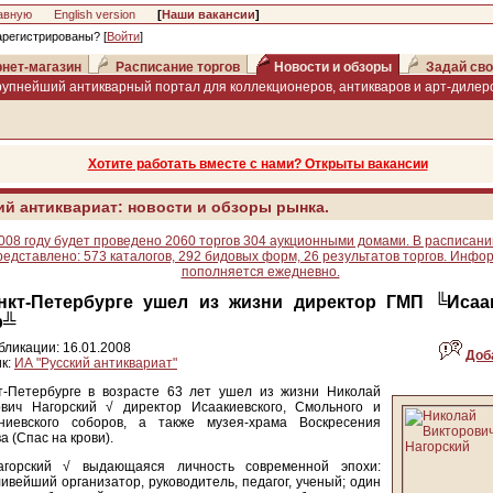
авную
English version
[
Наши вакансии
]
арегистрированы? [
Войти
]
нет-магазин
Расписание торгов
Новости и обзоры
Задай сво
рупнейший антикварный портал для коллекционеров, антикваров и арт-дилеро
Хотите работать вместе с нами? Открыты вакансии
ий антиквариат: новости и обзоры рынка.
008 году будет проведено 2060 торгов 304 аукционными домами. В расписани
редставлено: 573 каталогов, 292 бидовых форм, 26 результатов торгов. Инфо
пополняется ежедневно.
нкт-Петербурге ушел из жизни директор ГМП ╚Исаа
р╩
бликации: 16.01.2008
Доб
к:
ИА "Русский антиквариат"
т-Петербурге в возрасте 63 лет ушел из жизни Николай
ович Нагорский √ директор Исаакиевского, Смольного и
ниевского соборов, а также музея-храма Воскресения
а (Спас на крови).
агорский √ выдающаяся личность современной эпохи:
ивейший организатор, руководитель, педагог, ученый; один