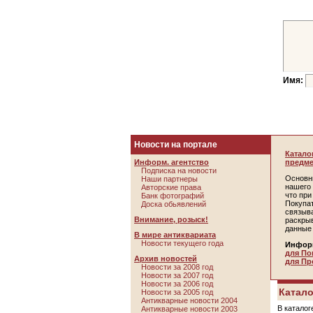
Имя:
Новости на портале
Катало
Информ. агентство
предме
Подписка на новости
Основн
Наши партнеры
нашего 
Авторские права
что пр
Банк фотографий
Покупа
Доска обьявлений
связыв
Внимание, розыск!
раскры
данные
В мире антиквариата
Новости текущего года
Инфор
для По
Архив новостей
для Пр
Новости за 2008 год
Новости за 2007 год
Новости за 2006 год
Катало
Новости за 2005 год
Антикварные новости 2004
В каталог
Антикварные новости 2003