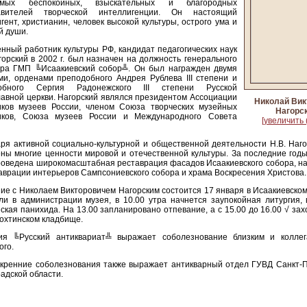
мых беспокойных, взыскательных и благородных
авителей творческой интеллигенции. Он настоящий
гент, христианин, человек высокой культуры, острого ума и
й души.
нный работник культуры РФ, кандидат педагогических наук
горский в 2002 г. был назначен на должность генерального
ора ГМП ╚Исаакиевский собор╩. Он был награжден двумя
и, орденами преподобного Андрея Рублева III степени и
обного Сергия Радонежского III степени Русской
авной церкви. Нагорский являлся президентом Ассоциации
Николай Вик
иков музеев России, членом Союза творческих музейных
Нагорс
иков, Союза музеев России и Международного Совета
[увеличить 
ря активной социально-культурной и общественной деятельности Н.В. Наг
ны многие ценности мировой и отечественной культуры. За последние год
оведена широкомасштабная реставрация фасадов Исаакиевского собора, на
аврации интерьеров Сампсониевского собора и храма Воскресения Христова.
е с Николаем Викторовичем Нагорским состоится 17 января в Исаакиевском
и в администрации музея, в 10.00 утра начнется заупокойная литургия, 
ская панихида. На 13.00 запланировано отпевание, а с 15.00 до 16.00 √ за
охтинском кладбище.
ия ╚Русский антиквариат╩ выражает соболезнование близким и колле
ого.
кренние соболезнования также выражает антикварный отдел ГУВД Санкт-П
адской области.