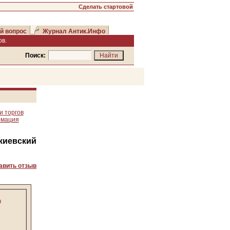
Сделать стартовой
й вопрос
Журнал Антик.Инфо
в.
Поиск:
и торгов
рмация
киевский
авить отзыв