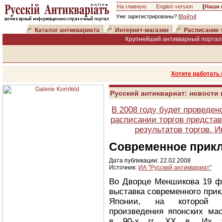
На главную
English version
[
Наши 
Уже зарегистрированы? [
Войти
]
Каталог антиквариата
Интернет-магазин
Расписание 
Крупнейший антикварный портал 
Хотите работать
Русский антиквариат: новости
В 2008 году будет проведен
расписании торгов представ
результатов торгов. 
Современное прикл
Дата публикации: 22.02.2008
Источник:
ИА "Русский антиквариат"
Во Дворце Меншикова 19 ф
выставка современного прик
Японии, на которой д
произведения японских мас
в 90-х гг. XX в. Их 