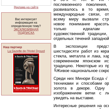
послевоенного поколения
Реклама на сайте
развивалось в то время
международные связи, от
всему миру вызвали стр
Вас интересует
информация на
новое понимание красот
определенную тему?
только идеалам н
ЭКСКЛЮЗИВНАЯ
ПОДПИСКА
художественной традиции
отдельных течений западной
В экспозиции предст
Наш партнер
шестидесяти работ из кер
La Gazette de l'Hotel Drouot
стекла, металла и лака, х
современном японском ис
традицию. Некоторые из п
╚Живое национальное сокр
Среди них Минори Есида √ 
техниками и способами ор
золота в декоре. Одну
изображением ветки с ли
увидеть на выставке.
Интересные решения на ос