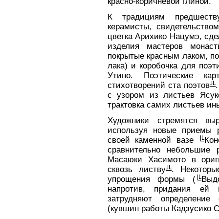
красно-коричневой глиной.
К традициям предшест
керамисты, свидетельство
цветка Арихико Нацумэ, сде
изделия мастеров монасты
покрытые красным лаком, по
лака) и коробочка для поэ
Утино. Поэтические ка
стихотворений ста поэтов╩
с узором из листьев Ясук
трактовка самих листьев ин
Художники стремятся выр
используя новые приемы 
своей каменной вазе ╚Ко
сравнительно небольшие 
Масаюки Хасимото в ориг
сквозь листву╩. Некоторы
упрощения формы (╚Выд
напротив, придания ей 
затрудняют определение 
(кувшин работы Кадзусико С