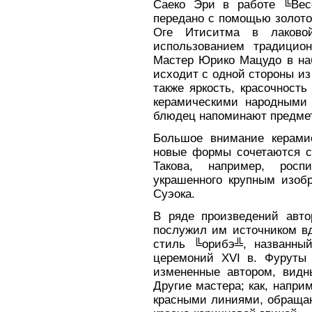
Саеко Эри в работе ╚Вес
передано с помощью золотой
Oгe Итиситма в лаков
использованием традицио
Мастер Юрико Мацудо в на
исходит с одной стороны из
также яркость, красочност
керамическими народными
блюдец напоминают предмет
Большое внимание керами
новые формы сочетаются с
Такова, например, росп
украшенного крупным изоб
Суэока.
В ряде произведений авто
послужил им источником вд
стиль ╚орибэ╩, названны
церемоний XVI в. Фуруты 
измененные автором, видн
Другие мастера; как, напри
красными линиями, обращаю