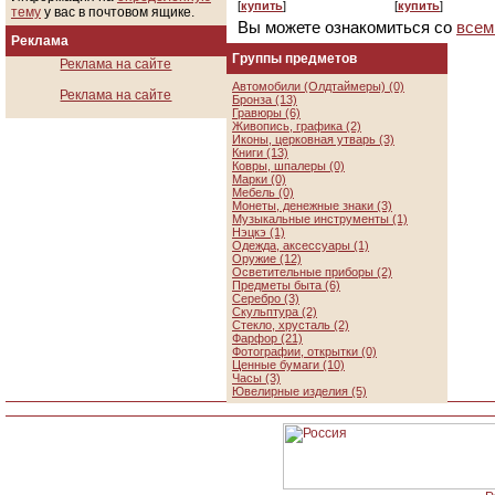
[
купить
]
[
купить
]
тему
у вас в почтовом ящике.
Вы можете ознакомиться со
всем
Реклама
Группы предметов
Реклама на сайте
Автомобили (Олдтаймеры) (0)
Реклама на сайте
Бронза (13)
Гравюры (6)
Живопись, графика (2)
Иконы, церковная утварь (3)
Книги (13)
Ковры, шпалеры (0)
Марки (0)
Мебель (0)
Монеты, денежные знаки (3)
Музыкальные инструменты (1)
Нэцкэ (1)
Одежда, аксессуары (1)
Оружие (12)
Осветительные приборы (2)
Предметы быта (6)
Серебро (3)
Скульптура (2)
Стекло, хрусталь (2)
Фарфор (21)
Фотографии, открытки (0)
Ценные бумаги (10)
Часы (3)
Ювелирные изделия (5)