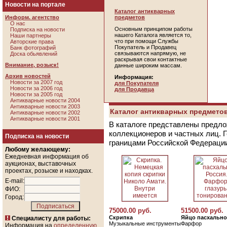
Новости на портале
Каталог антикварных
Информ. агентство
предметов
О нас
Основным принципом работы
Подписка на новости
нашего Каталога является то,
Наши партнеры
что при помощи Службы
Авторские права
Покупатель и Продавец
Банк фотографий
связываются напрямую, не
Доска обьявлений
раскрывая свои контактные
Внимание, розыск!
данные широким массам.
Архив новостей
Информация:
Новости за 2007 год
для Покупателя
Новости за 2006 год
для Продавца
Новости за 2005 год
Антикварные новости 2004
Антикварные новости 2003
Каталог антикварных предметов
Антикварные новости 2002
Антикварные новости 2001
В каталоге представлены предло
коллекционеров и частных лиц. 
Подписка на новости
границами Российской Федераци
Любому желающему:
Ежедневная информация об
аукционах, выставочных
проектах, розыске и находках.
E-mail:
ФИО:
Город:
75000.00 руб.
51500.00 руб.
Скрипка
Яйцо пасхально
Специалисту для работы:
Музыкальные инструменты
Фарфор
Информация на
определенную