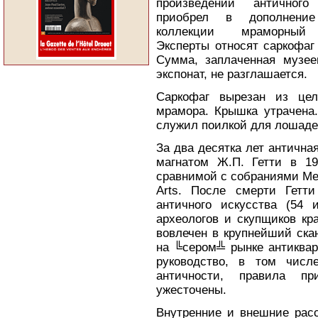
произведений античного 
приобрел в дополнени
коллекции мраморный 
Эксперты относят саркофаг к 
Сумма, заплаченная музе
экспонат, не разглашается.
Саркофаг вырезан из цел
мрамора. Крышка утрачена.
служил поилкой для лошадей
За два десятка лет антична
магнатом Ж.П. Гетти в 1
сравнимой с собраниями Met
Arts. После смерти Гетти
античного искусства (54
археологов и скупщиков кра
вовлечен в крупнейший скан
на ╚сером╩ рынке антиквар
руководство, в том числ
античности, правила пр
ужесточены.
Внутренние и внешние расс