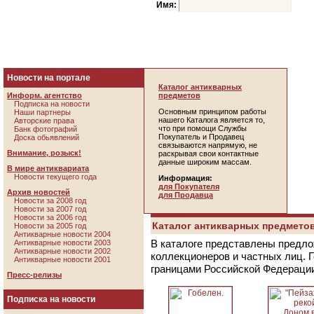
Имя:
Новости на портале
Каталог антикварных
Информ. агентство
предметов
Подписка на новости
Основным принципом работы
Наши партнеры
нашего Каталога является то,
Авторские права
что при помощи Службы
Банк фотографий
Покупатель и Продавец
Доска обьявлений
связываются напрямую, не
Внимание, розыск!
раскрывая свои контактные
данные широким массам.
В мире антиквариата
Новости текущего года
Информация:
для Покупателя
Архив новостей
для Продавца
Новости за 2008 год
Новости за 2007 год
Новости за 2006 год
Каталог антикварных предметов
Новости за 2005 год
Антикварные новости 2004
В каталоге представлены предло
Антикварные новости 2003
Антикварные новости 2002
коллекционеров и частных лиц. 
Антикварные новости 2001
границами Российской Федераци
Пресс-релизы
Подписка на новости