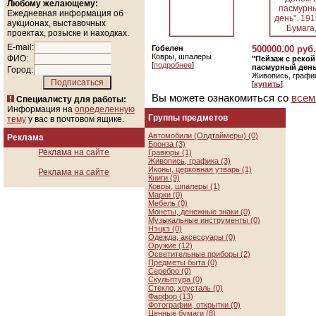
Любому желающему:
Ежедневная информация об
аукционах, выставочных
проектах, розыске и находках.
E-mail:
Гобелен
500000.00 руб.
Ковры, шпалеры
ФИО:
"Пейзаж с реко
[
подробнее
]
пасмурный день"
Город:
Живопись, графи
[
купить
]
Вы можете ознакомиться со
всем
Специалисту для работы:
Информация на
определенную
Группы предметов
тему
у вас в почтовом ящике.
Автомобили (Олдтаймеры) (0)
Реклама
Бронза (3)
Реклама на сайте
Гравюры (1)
Живопись, графика (3)
Иконы, церковная утварь (1)
Реклама на сайте
Книги (9)
Ковры, шпалеры (1)
Марки (0)
Мебель (0)
Монеты, денежные знаки (0)
Музыкальные инструменты (0)
Нэцкэ (0)
Одежда, аксессуары (0)
Оружие (12)
Осветительные приборы (2)
Предметы быта (0)
Серебро (0)
Скульптура (0)
Стекло, хрусталь (0)
Фарфор (13)
Фотографии, открытки (0)
Ценные бумаги (8)