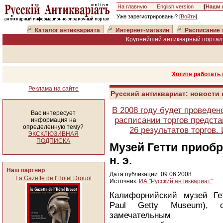
На главную
English version
[
Наши 
Уже зарегистрированы? [
Войти
]
Каталог антиквариата
Интернет-магазин
Расписание 
Крупнейший антикварный портал 
Хотите работать
Реклама на сайте
Русский антиквариат: новости
В 2008 году будет проведен
Вас интересует
расписании торгов предста
информация на
определенную тему?
26 результатов торгов
ЭКСКЛЮЗИВНАЯ
ПОДПИСКА
Музей Гетти приобр
н. э.
Наш партнер
Дата публикации: 09.06.2008
La Gazette de l'Hotel Drouot
Источник:
ИА "Русский антиквариат"
Калифорнийский музей Ге
Paul Getty Museum), о
замечательным со