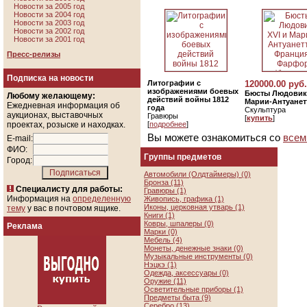
Новости за 2005 год
Новости за 2004 год
Новости за 2003 год
Новости за 2002 год
Новости за 2001 год
Пресс-релизы
Подписка на новости
Литографии с
120000.00 руб.
изображениями боевых
Бюсты Людовика
Любому желающему:
действий войны 1812
Марии-Антуанет
Ежедневная информация об
года
Скульптура
аукционах, выставочных
Гравюры
[
купить
]
проектах, розыске и находках.
[
подробнее
]
Вы можете ознакомиться со
всем
E-mail:
ФИО:
Группы предметов
Город:
Автомобили (Олдтаймеры) (0)
Бронза (11)
Специалисту для работы:
Гравюры (1)
Информация на
определенную
Живопись, графика (1)
Иконы, церковная утварь (1)
тему
у вас в почтовом ящике.
Книги (1)
Ковры, шпалеры (0)
Реклама
Марки (0)
Мебель (4)
Монеты, денежные знаки (0)
Музыкальные инструменты (0)
Нэцкэ (1)
Одежда, аксессуары (0)
Оружие (11)
Осветительные приборы (1)
Предметы быта (9)
Серебро (13)