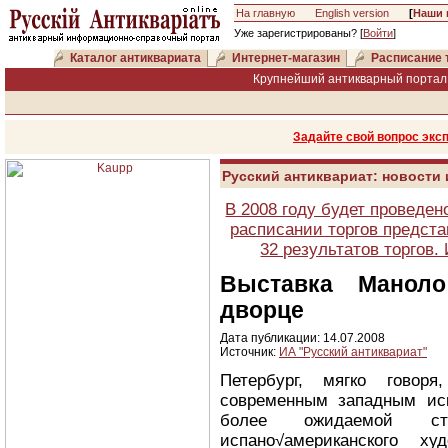
На главную
English version
[
Наши 
Уже зарегистрированы? [
Войти
]
Каталог антиквариата
Интернет-магазин
Расписание 
Крупнейший антикварный портал 
Задайте свой вопрос экс
Русский антиквариат: новости
В 2008 году будет проведен
расписании торгов предста
32 результатов торгов
Выставка Манол
дворце
Дата публикации: 14.07.2008
Источник:
ИА "Русский антиквариат"
Петербург, мягко говоря
современным западным ис
более ожидаемой ст
испано√американского ху