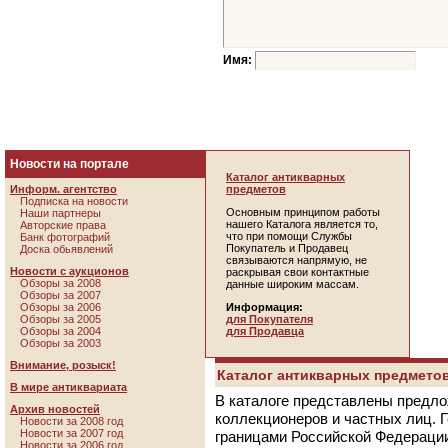
Имя:
Новости на портале
Каталог антикварных
Информ. агентство
предметов
Подписка на новости
Основным принципом работы
Наши партнеры
нашего Каталога является то,
Авторские права
что при помощи Службы
Банк фотографий
Покупатель и Продавец
Доска обьявлений
связываются напрямую, не
Новости с аукционов
раскрывая свои контактные
Обзоры за 2008
данные широким массам.
Обзоры за 2007
Обзоры за 2006
Информация:
Обзоры за 2005
для Покупателя
Обзоры за 2004
для Продавца
Обзоры за 2003
Внимание, розыск!
Каталог антикварных предметов
В мире антиквариата
В каталоге представлены предло
Архив новостей
коллекционеров и частных лиц. 
Новости за 2008 год
Новости за 2007 год
границами Российской Федераци
Новости за 2006 год