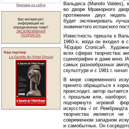
Вальдеса (Manolo Valdes), 
Реклама на сайте
во дворе Мраморного дво
протяжении двух недель
Вас интересует
будет экспонировать лучш
информация на
знаменитого испанского пос
определенную тему?
ЭКСКЛЮЗИВНАЯ
Известность пришла к Вал
ПОДПИСКА
1960-х, когда он входил в 
╚Equipo Cronica╩. Художн
Наш партнер
всех сферах творчества: жи
La Gazette de l'Hotel Drouot
сценографии и даже кино. И
самых разнообразных амплу
скульптуре и с 1981 г. нача
В мире современного иску
принято обращаться к хоро
происходит, автор пытаетс
с прошлым или, наоборот,
подчеркнуто игровой фо
искусства √ от Рембрандта 
творчества является не
современном западном иску
и самобытных. Он сосредото