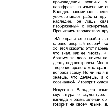
произведений великих м
парафразе, на изменении о
Вальдес напоминает специ
увековечивает работы дру
наследие, он лишь свя
изображены╩ с конкретны
Проникаясь творчеством дру
╚Мне нравится разрабатыват
словно оперный певец┘ Ко
хочется сказать: этот парен
что знал, как ее писать, 
браться за дело, ничем не
держу под контролем. Мне н
творение зрелого мастера■
вопреки всему. Но лично я в
знаешь, что делаешь, и 
осознанно╩, √ говорит худож
Искусство Вальдеса взыс
скульптура о скульптуре.
взгляда и размышлений об 
говорит на своем языке, и