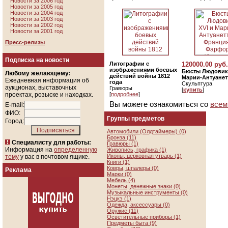
Новости за 2006 год
Новости за 2005 год
Новости за 2004 год
Новости за 2003 год
Новости за 2002 год
Новости за 2001 год
Пресс-релизы
Подписка на новости
Литографии с
120000.00 руб.
изображениями боевых
Бюсты Людовика
Любому желающему:
действий войны 1812
Марии-Антуанет
Ежедневная информация об
года
Скульптура
аукционах, выставочных
Гравюры
[
купить
]
проектах, розыске и находках.
[
подробнее
]
Вы можете ознакомиться со
всем
E-mail:
ФИО:
Группы предметов
Город:
Автомобили (Олдтаймеры) (0)
Бронза (11)
Специалисту для работы:
Гравюры (1)
Информация на
определенную
Живопись, графика (1)
Иконы, церковная утварь (1)
тему
у вас в почтовом ящике.
Книги (1)
Ковры, шпалеры (0)
Реклама
Марки (0)
Мебель (4)
Монеты, денежные знаки (0)
Музыкальные инструменты (0)
Нэцкэ (1)
Одежда, аксессуары (0)
Оружие (11)
Осветительные приборы (1)
Предметы быта (9)