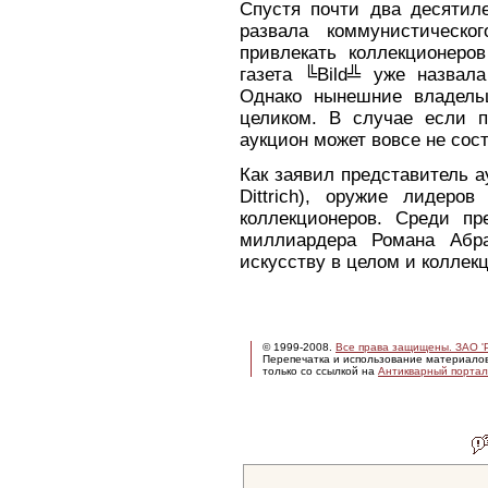
Спустя почти два десятил
развала коммунистическо
привлекать коллекционеро
газета ╚Bild╩ уже назвал
Однако нынешние владель
целиком. В случае если п
аукцион может вовсе не сост
Как заявил представитель а
Dittrich), оружие лидеро
коллекционеров. Среди пр
миллиардера Романа Абра
искусству в целом и коллек
© 1999-2008.
Все права защищены. ЗАО 'Р
Перепечатка и использование материало
только со ссылкой на
Антикварный портал 