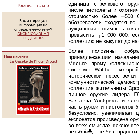
единица стрелкового ору
Реклама на сайте
числе пистолеты и охотнич
стоимостью более ┬500 0
Вас интересует
обозреватели сходятся во 
информация на
аукционная стоимость колл
определенную тему?
ЭКСКЛЮЗИВНАЯ
превысить ┬1 000 000, есл
ПОДПИСКА
коллекцию не выкупят до нач
Более половины собра
Наш партнер
принадлежавшим начальни
La Gazette de l'Hotel Drouot
Мильке, ярому коллекционе
системы Walther, котор
исторической перестрелки
коммунистической демонст
коллекция жительницы Эрф
личное оружие лидера ГД
Вальтера Ульбрехта и чле
часть ружей и пистолетов б
безусловно, увеличивает ц
экспонатов произведена ор
во всех смыслах исключите
резьбой╩, - не без гордости