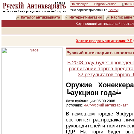
На главную
English version
[
Наши 
Уже зарегистрированы? [
Войти
]
Каталог антиквариата
Интернет-магазин
Расписание 
Крупнейший антикварный портал 
Хотите продать антиквариат? П
Русский антиквариат: новости
В 2008 году будет проведен
расписании торгов предста
32 результатов торгов
Оружие Хонеккер
╚аукцион года╩
Дата публикации: 05.09.2008
Источник:
ИА "Русский антиквариат"
В немецком городе Эрфурт
состоится распродажа ли
руководителей и политичес
ГДР. На торги будет выс