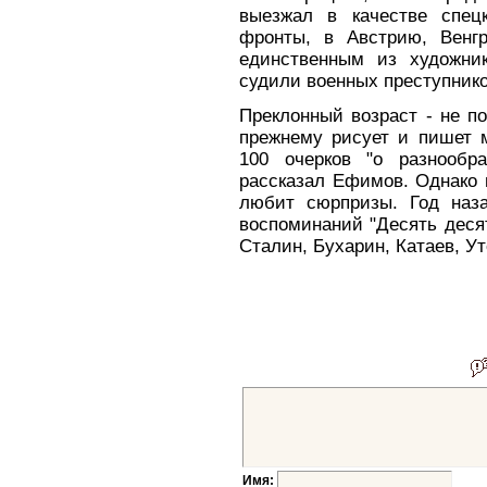
выезжал в качестве спец
фронты, в Австрию, Венг
единственным из художни
судили военных преступнико
Преклонный возраст - не п
прежнему рисует и пишет м
100 очерков "о разнообр
рассказал Ефимов. Однако и
любит сюрпризы. Год наза
воспоминаний "Десять десят
Сталин, Бухарин, Катаев, Ут
Имя: