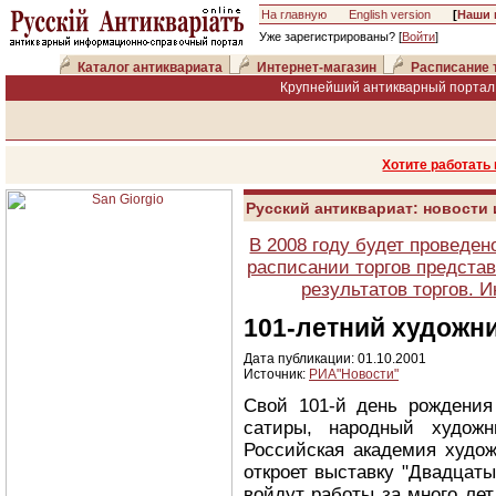
На главную
English version
[
Наши 
Уже зарегистрированы? [
Войти
]
Каталог антиквариата
Интернет-магазин
Расписание 
Крупнейший антикварный портал 
Хотите работать
Русский антиквариат: новости
В 2008 году будет проведен
расписании торгов представ
результатов торгов. 
101-летний художн
Дата публикации: 01.10.2001
Источник:
РИА"Новости"
Свой 101-й день рождения
сатиры, народный худож
Российская академия худож
откроет выставку "Двадцаты
войдут работы за много лет