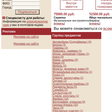
ФИО:
Город:
75000.00 руб.
51500.00 руб.
Скрипка
Яйцо пасхально
Специалисту для работы:
Музыкальные инструменты
Фарфор
Информация на
определенную
[
купить
]
[
купить
]
тему
у вас в почтовом ящике.
Вы можете ознакомиться со
всем
Реклама
Группы предметов
Реклама на сайте
Автомобили (Олдтаймеры) (0)
Реклама на сайте
Бронза (3)
Гравюры (2)
Живопись, графика (1)
Иконы, церковная утварь (1)
Книги (9)
Ковры, шпалеры (0)
Марки (0)
Мебель (0)
Монеты, денежные знаки (0)
Музыкальные инструменты (1)
Нэцкэ (1)
Одежда, аксессуары (1)
Оружие (2)
Осветительные приборы (2)
Предметы быта (5)
Серебро (2)
Скульптура (0)
Стекло, хрусталь (1)
Фарфор (10)
Фотографии, открытки (0)
Ценные бумаги (10)
Часы (0)
Ювелирные изделия (1)