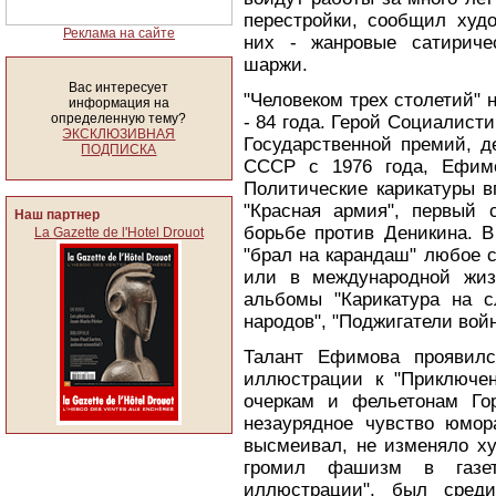
перестройки, сообщил худ
Реклама на сайте
них - жанровые сатириче
шаржи.
Вас интересует
"Человеком трех столетий" 
информация на
определенную тему?
- 84 года. Герой Социалисти
ЭКСКЛЮЗИВНАЯ
Государственной премий, д
ПОДПИСКА
СССР с 1976 года, Ефимо
Политические карикатуры в
"Красная армия", первый 
Наш партнер
борьбе против Деникина. В
La Gazette de l'Hotel Drouot
"брал на карандаш" любое 
или в международной жиз
альбомы "Карикатура на 
народов", "Поджигатели войн
Талант Ефимова проявилс
иллюстрации к "Приключен
очеркам и фельетонам Гор
незаурядное чувство юмора
высмеивал, не изменяло ху
громил фашизм в газет
иллюстрации", был среди