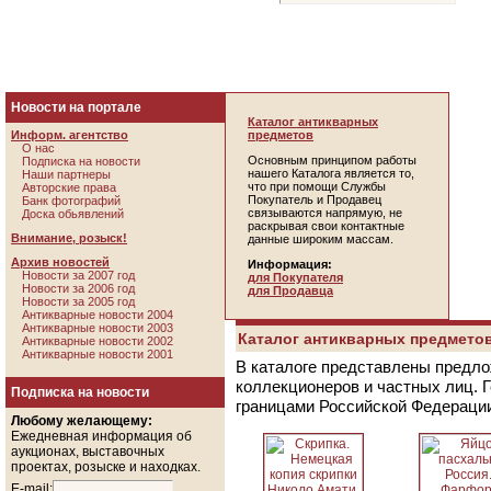
Новости на портале
Каталог антикварных
Информ. агентство
предметов
О нас
Основным принципом работы
Подписка на новости
нашего Каталога является то,
Наши партнеры
что при помощи Службы
Авторские права
Покупатель и Продавец
Банк фотографий
связываются напрямую, не
Доска обьявлений
раскрывая свои контактные
Внимание, розыск!
данные широким массам.
Архив новостей
Информация:
Новости за 2007 год
для Покупателя
Новости за 2006 год
для Продавца
Новости за 2005 год
Антикварные новости 2004
Антикварные новости 2003
Каталог антикварных предметов
Антикварные новости 2002
Антикварные новости 2001
В каталоге представлены предло
коллекционеров и частных лиц. 
Подписка на новости
границами Российской Федераци
Любому желающему:
Ежедневная информация об
аукционах, выставочных
проектах, розыске и находках.
E-mail: