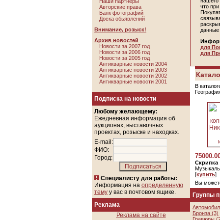
нашего 
Наши партнеры
что пр
Авторские права
Покупа
Банк фотографий
связыв
Доска обьявлений
раскры
Внимание, розыск!
данные
Архив новостей
Инфор
Новости за 2007 год
для По
Новости за 2006 год
для Пр
Новости за 2005 год
Антикварные новости 2004
Антикварные новости 2003
Катало
Антикварные новости 2002
Антикварные новости 2001
В каталог
Географи
Подписка на новости
Любому желающему:
Ежедневная информация об
аукционах, выставочных
проектах, розыске и находках.
E-mail:
ФИО:
75000.0
Город:
Скрипка
Музыкаль
[
купить
]
Специалисту для работы:
Вы может
Информация на
определенную
тему
у вас в почтовом ящике.
Группы 
Реклама
Автомобил
Бронза (3)
Реклама на сайте
Гравюры (