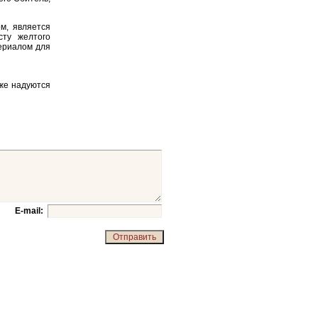
м, является
сту желтого
териалом для
же надуются
E-mail: