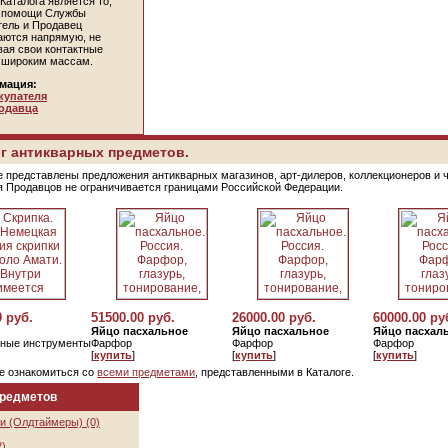
Каталога является то,
и помощи Службы
тель и Продавец
аются напрямую, не
вая свои контактные
 широким массам.
мация:
купателя
одавца
г антикварных предметов.
е представлены предложения антикварных магазинов, арт-дилеров, коллекционеров и 
я Продавцов не ограничивается границами Российской Федерации.
0 руб.
51500.00 руб.
26000.00 руб.
60000.00 ру
Яйцо пасхальное
Яйцо пасхальное
Яйцо пасхал
ные инструменты
Фарфор
Фарфор
Фарфор
[
купить
]
[
купить
]
[
купить
]
е ознакомиться со
всеми предметами
, представленными в Каталоге.
предметов
и (Олдтаймеры) (0)
2)