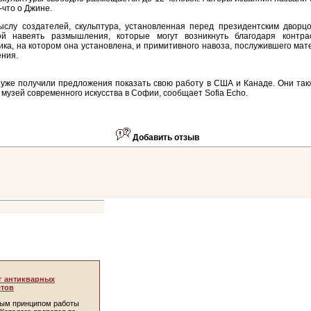
-что о Джине.
слу создателей, скульптура, установленная перед президентским дворцо
ой навеять размышления, которые могут возникнуть благодаря контра
ка, на котором она установлена, и примитивного навоза, послужившего ма
ния.
уже получили предложения показать свою работу в США и Канаде. Они так
 музей современного искусства в Софии, сообщает Sofia Echo.
Добавить отзыв
г антикварных
тов
ым принципом работы