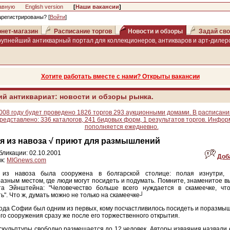
авную
English version
[
Наши вакансии
]
арегистрированы? [
Войти
]
нет-магазин
Расписание торгов
Новости и обзоры
Задай сво
рупнейший антикварный портал для коллекционеров, антикваров и арт-дилеро
Хотите работать вместе с нами? Открыты вакансии
ий антиквариат: новости и обзоры рынка.
008 году будет проведено 1826 торгов 293 аукционными домами. В расписани
редставлено: 336 каталогов, 241 бидовых форм, 1 результатов торгов. Инфо
пополняется ежедневно.
я из навоза √ приют для размышлений
бликации: 02.10.2001
Доб
к:
MIGnews.com
 из навоза была сооружена в болгарской столице: полая изнутри, 
азным местом, где люди могут посидеть и подумать. Помните, знаменитое 
та Эйнштейна: "Человечество больше всего нуждается в скамеечке, чт
ь". Что ж, думать можно не только на скамеечке┘
ода Софии был одним из первых, кому посчастливилось посидеть и поразмы
го сооружения сразу же после его торжественного открытия.
скульптуры свободно размещается до 12 человек. Авторы изваяния назвали 