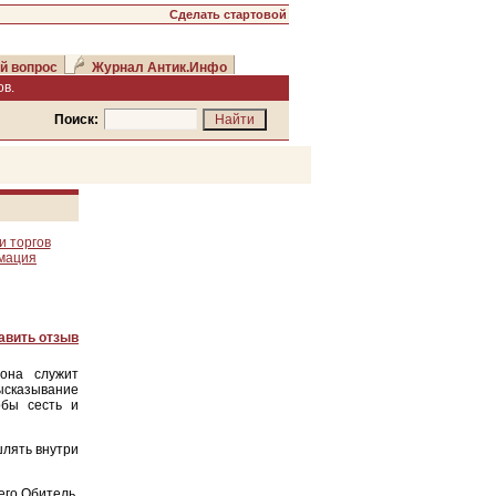
Сделать стартовой
й вопрос
Журнал Антик.Инфо
в.
Поиск:
и торгов
рмация
авить отзыв
она служит
высказывание
обы сесть и
шлять внутри
его Обитель,