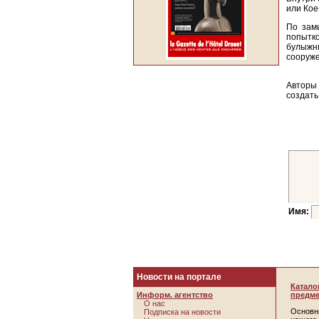
или Кое
По замы
попытк
булыжни
сооруже
Авторы 
создать
Имя:
Новости на портале
Катало
Информ. агентство
предме
О нас
Основн
Подписка на новости