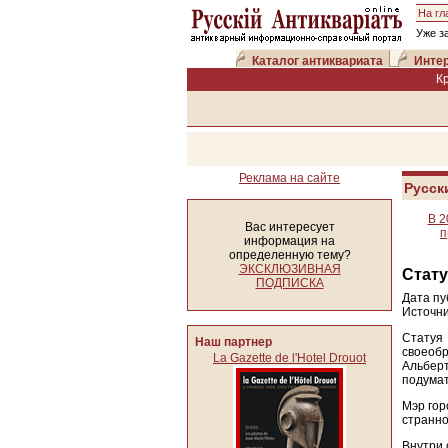
На гл
Уже з
Каталог антиквариата
Интер
К
Реклама на сайте
Русск
В 2
Вас интересует
п
информация на
определенную тему?
ЭКСКЛЮЗИВНАЯ
Стату
ПОДПИСКА
Дата пу
Источни
Статуя
Наш партнер
своеобр
La Gazette de l'Hotel Drouot
Альбер
подумат
Мэр гор
странно
Внутри 