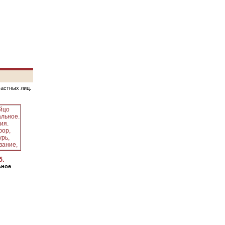
частных лиц.
б.
ьное