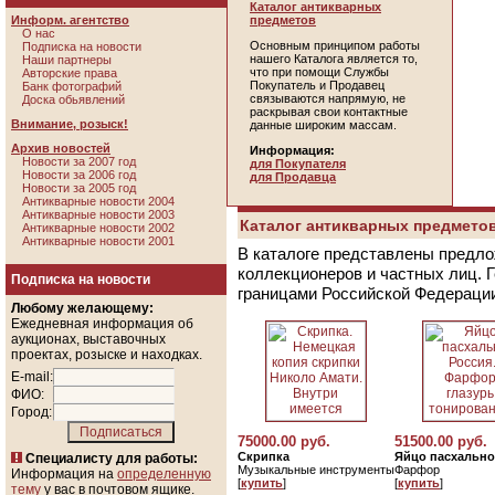
Каталог антикварных
Информ. агентство
предметов
О нас
Основным принципом работы
Подписка на новости
нашего Каталога является то,
Наши партнеры
что при помощи Службы
Авторские права
Покупатель и Продавец
Банк фотографий
связываются напрямую, не
Доска обьявлений
раскрывая свои контактные
Внимание, розыск!
данные широким массам.
Архив новостей
Информация:
Новости за 2007 год
для Покупателя
Новости за 2006 год
для Продавца
Новости за 2005 год
Антикварные новости 2004
Антикварные новости 2003
Каталог антикварных предметов
Антикварные новости 2002
Антикварные новости 2001
В каталоге представлены предло
коллекционеров и частных лиц. 
Подписка на новости
границами Российской Федераци
Любому желающему:
Ежедневная информация об
аукционах, выставочных
проектах, розыске и находках.
E-mail:
ФИО:
Город:
75000.00 руб.
51500.00 руб.
Скрипка
Яйцо пасхально
Специалисту для работы:
Музыкальные инструменты
Фарфор
Информация на
определенную
[
купить
]
[
купить
]
тему
у вас в почтовом ящике.