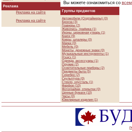
Вы можете ознакомиться со
всем
Реклама
Группы предметов
Реклама на сайте
Автомобили (Олдтаймеры) (0)
Реклама на сайте
Бронза (3)
Гравюры (2)
Живопись, графика (1)
Иконы, церковная утварь (1)
Книги (9)
Ковры, шпалеры (0)
Марки (0)
Мебель (0)
Монеты, денежные знаки (0)
Музыкальные инструменты (1)
Нэцкэ (1)
Одежда, аксессуары (1)
Оружие (2)
Осветительные приборы (2)
Предметы быта (5)
Серебро (2)
Скульптура (0)
Стекло, хрусталь (1)
Фарфор (10)
Фотографии, открытки (0)
Ценные бумаги (10)
Часы (0)
Ювелирные изделия (1)
Р