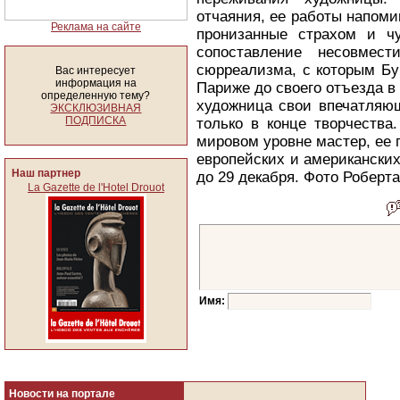
отчаяния, ее работы напом
Реклама на сайте
пронизанные страхом и чу
сопоставление несовмест
сюрреализма, с которым Бу
Вас интересует
информация на
Париже до своего отъезда в
определенную тему?
художница свои впечатляющ
ЭКСКЛЮЗИВНАЯ
ПОДПИСКА
только в конце творчества
мировом уровне мастер, ее 
европейских и американски
Наш партнер
до 29 декабря. Фото Роберт
La Gazette de l'Hotel Drouot
Имя:
Новости на портале