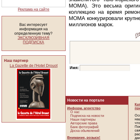
МОМА). Это весьма ориги
Реклама на сайте
коллекцию на время ремон
МОМА конкурировали крупне
миллионов марок.
Вас интересует
информация на
определенную тему?
ЭКСКЛЮЗИВНАЯ
ПОДПИСКА
Наш партнер
La Gazette de l'Hotel Drouot
Имя:
Новости на портале
Ка
Информ. агентство
пр
О нас
Ос
Подписка на новости
наш
Наши партнеры
чт
Авторские права
По
Банк фотографий
св
Доска обьявлений
ра
Внимание, розыск!
да