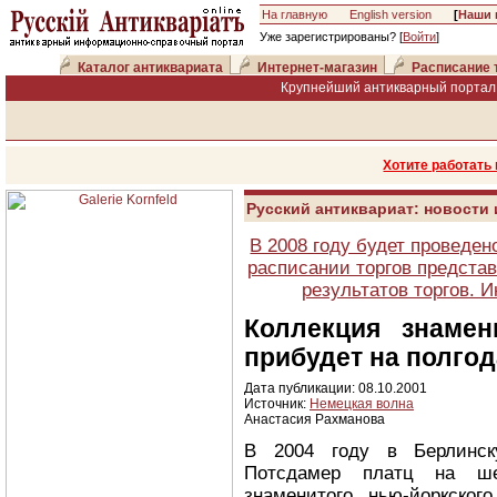
На главную
English version
[
Наши 
Уже зарегистрированы? [
Войти
]
Каталог антиквариата
Интернет-магазин
Расписание 
Крупнейший антикварный портал 
Хотите работать
Русский антиквариат: новости
В 2008 году будет проведен
расписании торгов представ
результатов торгов. 
Коллекция знамен
прибудет на полгод
Дата публикации: 08.10.2001
Источник:
Немецкая волна
Анастасия Рахманова
В 2004 году в Берлинс
Потсдамер платц на ше
знаменитого нью-йоркског