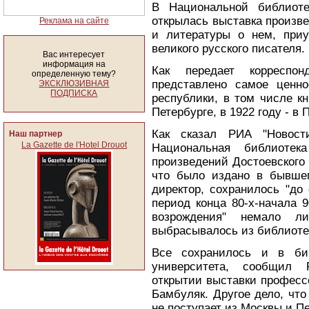
В Национальной библиот
открылась выставка произв
Реклама на сайте
и литературы о нем, приу
великого русского писателя.
Вас интересует
информация на
Как передает корреспо
определенную тему?
представлено самое ценно
ЭКСКЛЮЗИВНАЯ
ПОДПИСКА
республики, в том числе кн
Петербурге, в 1922 году - в 
Как сказал РИА "Новости
Наш партнер
La Gazette de l'Hotel Drouot
Национальная библиотека
произведений Достоевского и
что было издано в бывшем
директор, сохранилось "до
период конца 80-х-начала 9
возрождения" немало л
выбрасывалось из библиоте
Все сохранилось и в биб
университета, сообщил 
открытии выставки професс
Бамбуляк. Другое дело, чт
не поступает из Москвы и Пе