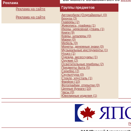
Реклама
Группы предметов
Реклама на сайте
Автомобили (Олдтаймеры) (0)
Реклама на сайте
Бронза (3)
Гравюры (2)
Живопись, графика (1)
Иконы, церковная утварь (1)
Книги (9)
Ковры, шпалеры (0)
Марки (0)
Мебель (0)
Монеты, денежные знаки (0)
Музыкальные инструменты (1)
Нэцкэ (1)
Одежда, аксессуары (1)
Оружие (2)
Осветительные приборы (2)
Предметы быта (5)
Серебро (2)
Скульптура (0)
Стекло, хрусталь (1)
Фарфор (10)
Фотографии, открытки (0)
Ценные бумаги (10)
Часы (0)
Ювелирные изделия (1)
Р