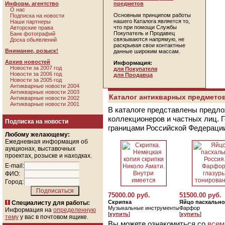
Информ. агентство
предметов
О нас
Основным принципом работы
Подписка на новости
нашего Каталога является то,
Наши партнеры
что при помощи Службы
Авторские права
Покупатель и Продавец
Банк фотографий
связываются напрямую, не
Доска обьявлений
раскрывая свои контактные
Внимание, розыск!
данные широким массам.
Архив новостей
Информация:
Новости за 2007 год
для Покупателя
Новости за 2006 год
для Продавца
Новости за 2005 год
Антикварные новости 2004
Антикварные новости 2003
Каталог антикварных предметов
Антикварные новости 2002
Антикварные новости 2001
В каталоге представлены предло
коллекционеров и частных лиц. 
Подписка на новости
границами Российской Федераци
Любому желающему:
Ежедневная информация об
аукционах, выставочных
проектах, розыске и находках.
E-mail:
ФИО:
Город:
75000.00 руб.
51500.00 руб.
Скрипка
Яйцо пасхально
Специалисту для работы:
Музыкальные инструменты
Фарфор
Информация на
определенную
[
купить
]
[
купить
]
тему
у вас в почтовом ящике.
Вы можете ознакомиться со
всем