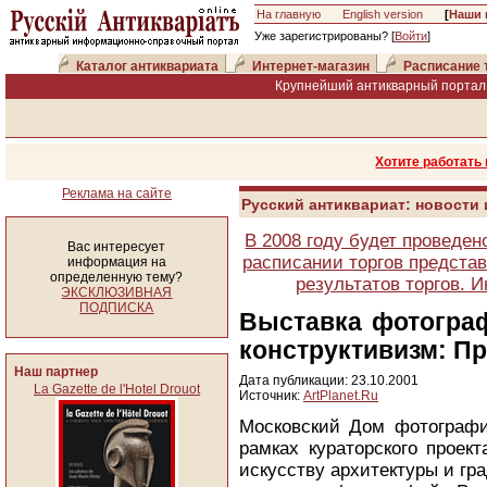
На главную
English version
[
Наши 
Уже зарегистрированы? [
Войти
]
Каталог антиквариата
Интернет-магазин
Расписание 
Крупнейший антикварный портал 
Хотите работать
Реклама на сайте
Русский антиквариат: новости
В 2008 году будет проведен
Вас интересует
расписании торгов представ
информация на
определенную тему?
результатов торгов. 
ЭКСКЛЮЗИВНАЯ
ПОДПИСКА
Выставка фотогра
конструктивизм: П
Наш партнер
Дата публикации: 23.10.2001
La Gazette de l'Hotel Drouot
Источник:
ArtPlanet.Ru
Московский Дом фотографи
рамках кураторского проек
искусству архитектуры и гра