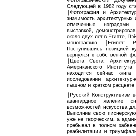
Фотографический Докуме
Следующей в 1982 году ста
⌠Фотография и Архитекту
значимость архитектурных 
отмеченные наградами 
выставкой, демонстрирова
около двух лет в Египте, Пэ
монографию ⌠Египет:
Поступившись позицией ку
вернулся к собственной фо
⌠Цвета Света: Архитек
Американского Института
находится сейчас книга
исследовании архитектурн
пышном и кратком расцвете в
⌠Русский Конструктивизм в
авангардное явление о
возможностей искусства дл
Выполнив свою пионерскую
уже не творческим, а адми
пребывал в полном забвени
реабилитации и триумфаль