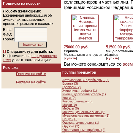
коллекционеров и частных лиц. 
Подписка на новости
границами Российской Федераци
Любому желающему:
Ежедневная информация об
аукционах, выставочных
проектах, розыске и находках.
E-mail:
ФИО:
Город:
75000.00 руб.
51500.00 руб.
Скрипка
Яйцо пасхально
Специалисту для работы:
Музыкальные инструменты
Фарфор
Информация на
определенную
[
купить
]
[
купить
]
тему
у вас в почтовом ящике.
Вы можете ознакомиться со
всем
Реклама
Группы предметов
Реклама на сайте
Автомобили (Олдтаймеры) (0)
Реклама на сайте
Бронза (3)
Гравюры (2)
Живопись, графика (1)
Иконы, церковная утварь (1)
Книги (9)
Ковры, шпалеры (0)
Марки (0)
Мебель (0)
Монеты, денежные знаки (0)
Музыкальные инструменты (1)
Нэцкэ (1)
Одежда, аксессуары (1)
Оружие (2)
Осветительные приборы (2)