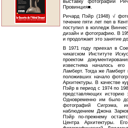
выставку фотографий Рич
Провинция■.
Ричард Пэйр (1948) √ фото
течение пяти лет пел в Кен
поступил в колледж Винчес
дизайн и фотографию. В 19
и продолжает это занятие до
В 1971 году приехал в Со
чикагском Институте Иску
проектом документирован
известняка началось его
Ламберт. Тогда же Ламберт
положивших начало фотогр
Архитектуры. В качестве к
Пэйр в период с 1974 по 19
представляющих историю э
Одновременно им было до
фотографий Сигрэма, и
наблюдением Джона Зарков
Пэйр по-прежнему остаетс
Центра Архитектуры. Ег