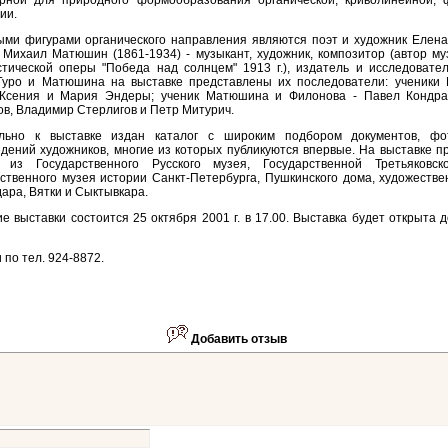
ерной для природного формообразования органической, криволинейной, 
ии.
ми фигурами органического направления являются поэт и художник Елена 
 Михаил Матюшин (1861-1934) - музыкант, художник, композитор (автор м
тической оперы "Победа над солнцем" 1913 г.), издатель и исследовател
Гуро и Матюшина на выставке представлены их последователи: ученики
 Ксения и Мария Эндеры; ученик Матюшина и Филонова - Павел Кондра
в, Владимир Стерлигов и Петр Митурич.
льно к выставке издан каталог с широким подбором документов, фо
дений художников, многие из которых публикуются впервые. На выставке 
 из Государственного Русского музея, Государственной Третьяковск
ственного музея истории Санкт-Петербурга, Пушкинского дома, художеств
ара, Вятки и Сыктывкара.
е выставки состоится 25 октября 2001 г. в 17.00. Выставка будет открыта 
 по тел. 924-8872.
Добавить отзыв