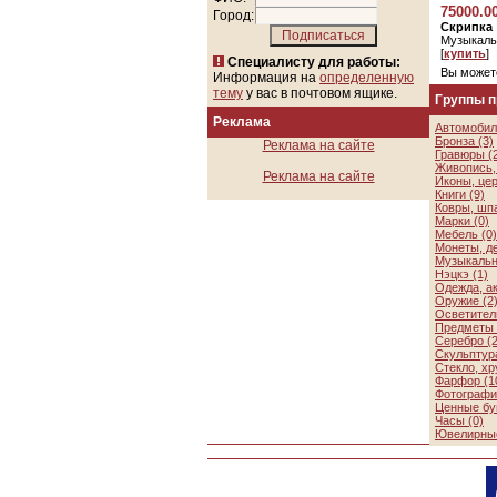
75000.0
Город:
Скрипка
Музыкаль
[
купить
]
Специалисту для работы:
Вы может
Информация на
определенную
тему
у вас в почтовом ящике.
Группы 
Реклама
Автомобил
Бронза (3)
Реклама на сайте
Гравюры (
Живопись, 
Реклама на сайте
Иконы, цер
Книги (9)
Ковры, шп
Марки (0)
Мебель (0)
Монеты, де
Музыкальн
Нэцкэ (1)
Одежда, а
Оружие (2
Осветител
Предметы 
Серебро (2
Скульптура
Стекло, хр
Фарфор (1
Фотографии
Ценные бу
Часы (0)
Ювелирные