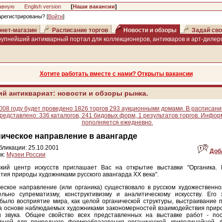
авную
English version
[
Наши вакансии
]
арегистрированы? [
Войти
]
нет-магазин
Расписание торгов
Новости и обзоры
Задай сво
рупнейший антикварный портал для коллекционеров, антикваров и арт-дилеро
Хотите работать вместе с нами? Открыты вакансии
ий антиквариат: новости и обзоры рынка.
008 году будет проведено 1826 торгов 293 аукционными домами. В расписани
редставлено: 336 каталогов, 241 бидовых форм, 1 результатов торгов. Инфо
пополняется ежедневно.
ическое направление в авангарде
бликации: 25.10.2001
Доб
к:
Музеи России
ский центр искусств приглашает Вас на открытие выставки "Органика.
тия природы художниками русского авангарда ХХ века".
еское направление (или органика) существовало в русском художественно
ельно супрематизму, конструктивизму и аналитическому искусству. Его 
было восприятие мира, как целой органической структуры, выстраивание 
а основе наблюдаемых художниками закономерностей взаимодействия прир
и звука. Общее свойство всех представленных на выставке работ - по