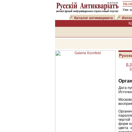
На гл
Уже з
Каталог антиквариата
Интер
К
Русск
В 2
п
Орган
Дата пу
Источни
Москов
восприя
Органич
паралл
чертой 
форм н
цвета 