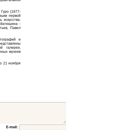
фрактальной
Гуро (1877-
узыки первой
ь искусства.
 Матюшина -
тьев, Павел
тографий и
представлены
ой галереи,
енных музеев
до 21 ноября
E-mail: