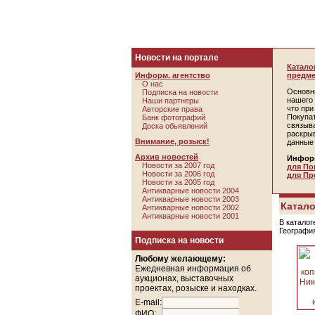
Новости на портале
Катало
Информ. агентство
предме
О нас
Основн
Подписка на новости
нашего 
Наши партнеры
что пр
Авторские права
Покупа
Банк фотографий
связыв
Доска обьявлений
раскры
Внимание, розыск!
данные
Архив новостей
Инфор
Новости за 2007 год
для По
Новости за 2006 год
для Пр
Новости за 2005 год
Антикварные новости 2004
Антикварные новости 2003
Катало
Антикварные новости 2002
Антикварные новости 2001
В каталог
Географи
Подписка на новости
Любому желающему:
Ежедневная информация об
аукционах, выставочных
проектах, розыске и находках.
E-mail:
ФИО: