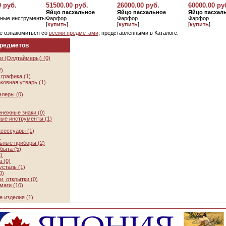
0 руб.
51500.00 руб.
26000.00 руб.
60000.00 ру
Яйцо пасхальное
Яйцо пасхальное
Яйцо пасхал
ные инструменты
Фарфор
Фарфор
Фарфор
[
купить
]
[
купить
]
[
купить
]
е ознакомиться со
всеми предметами
, представленными в Каталоге.
предметов
и (Олдтаймеры) (0)
2)
графика (1)
ковная утварь (1)
алеры (0)
нежные знаки (0)
ые инструменты (1)
ксессуары (1)
)
ьные приборы (2)
быта (5)
)
 (0)
усталь (1)
0)
, открытки (0)
маги (10)
 изделия (1)