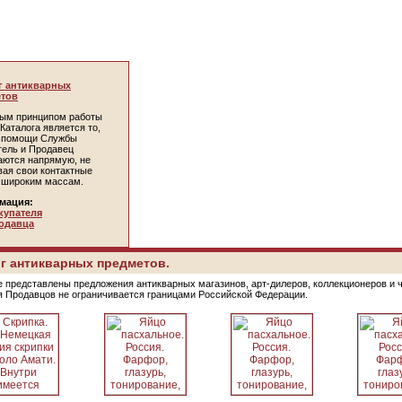
г антикварных
тов
ым принципом работы
Каталога является то,
и помощи Службы
тель и Продавец
аются напрямую, не
вая свои контактные
 широким массам.
мация:
купателя
одавца
г антикварных предметов.
е представлены предложения антикварных магазинов, арт-дилеров, коллекционеров и 
я Продавцов не ограничивается границами Российской Федерации.