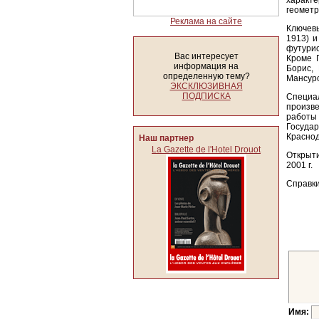
характ
геометр
Реклама на сайте
Ключевы
1913) и
футурис
Вас интересует
Кроме 
информация на
Борис,
определенную тему?
Мансуро
ЭКСКЛЮЗИВНАЯ
ПОДПИСКА
Специа
произве
работы
Государ
Краснод
Наш партнер
La Gazette de l'Hotel Drouot
Открыти
2001 г.
Справки
Имя: