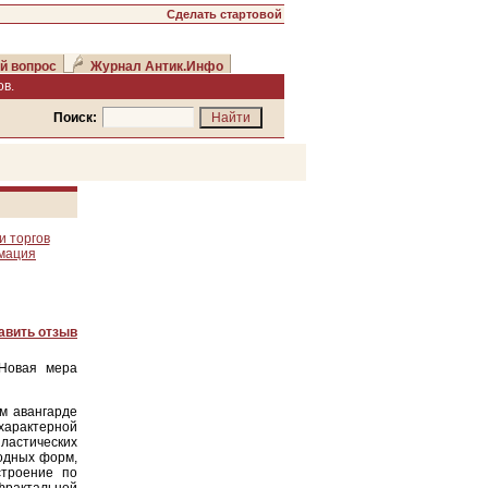
Сделать стартовой
й вопрос
Журнал Антик.Инфо
в.
Поиск:
и торгов
рмация
авить отзыв
 Новая мера
м авангарде
характерной
пластических
одных форм,
строение по