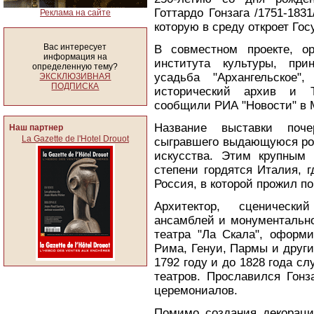
Готтардо Гонзага /1751-183
Реклама на сайте
которую в среду откроет Го
Вас интересует
В совместном проекте, ор
информация на
института культуры, при
определенную тему?
усадьба "Архангельское"
ЭКСКЛЮЗИВНАЯ
ПОДПИСКА
исторический архив и Т
сообщили РИА "Новости" в 
Название выставки поче
Наш партнер
La Gazette de l'Hotel Drouot
сыгравшего выдающуюся рол
искусства. Этим крупным
степени гордятся Италия, 
Россия, в которой прожил по
Архитектор, сценически
ансамблей и монументально
театра "Ла Скала", оформи
Рима, Генуи, Пармы и други
1792 году и до 1828 года с
театров. Прославился Гонз
церемониалов.
Помимо создания декораци