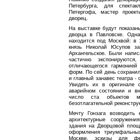
Петербурга, для спектак
Петергофа, мастер проек
дворец.
На выставке будут показан
дворца в Павловске. Одна
находится под Москвой: в 
князь Николай Юсупов за
Архангельское. Были напис
частично экспонируются
отличающегося гармонией 
форм. По сей день сохранил
и главный занавес театра -
Увидеть их в оригинале с
аварийном состоянии и в
число ста объектов м
безотлагательной реконстру
Мечту Гонзага возводить 
архитектурные сооружени
здания на Дворцовой площ
оформления триумфальных
Москве, эскизы для фе