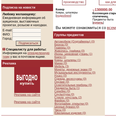
Подписка на новости
Ковер
┬1300000.00
Ковры, шпалеры
Коллекция стар
Любому желающему:
[
подробнее
]
спичечниц.
Ежедневная информация об
Предметы быта
аукционах, выставочных
[
купить
]
проектах, розыске и находках.
Вы можете ознакомиться со
всем
E-mail:
ФИО:
Группы предметов
Город:
Автомобили (Олдтаймеры) (0)
Бронза (0)
Гравюры (0)
Специалисту для работы:
Живопись, графика (0)
Информация на
определенную
Иконы, церковная утварь (1)
тему
у вас в почтовом ящике.
Книги (1)
Ковры, шпалеры (1)
Реклама
Марки (0)
Мебель (3)
Монеты, денежные знаки (0)
Музыкальные инструменты (0)
Нэцкэ (0)
Одежда, аксессуары (0)
Оружие (0)
Осветительные приборы (0)
Предметы быта (1)
Серебро (0)
Скульптура (0)
Реклама на сайте
Стекло, хрусталь (2)
Фарфор (0)
Реклама на сайте
Фотографии, открытки (0)
Ценные бумаги (0)
Часы (0)
Ювелирные изделия (0)