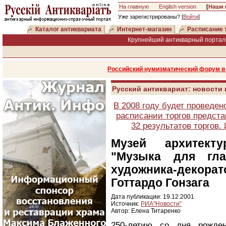
На главную
English version
[
Наши 
Уже зарегистрированы? [
Войти
]
Каталог антиквариата
Интернет-магазин
Расписание 
Крупнейший антикварный портал 
Российский нумизматический форум в 
Русский антиквариат: новости
В 2008 году будет проведен
расписании торгов предста
32 результатов торгов
Музей архитект
"Музыка для гла
художника-декора
Готтардо Гонзага
Дата публикации: 19.12.2001
Источник:
РИА"Новости"
Автор: Елена Титаренко
250-летию со дня рожден