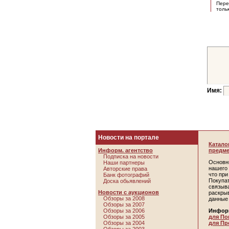
Пере
толь
Имя:
Новости на портале
Катало
Информ. агентство
предме
Подписка на новости
Основн
Наши партнеры
нашего 
Авторские права
что пр
Банк фотографий
Покупа
Доска обьявлений
связыв
Новости с аукционов
раскры
Обзоры за 2008
данные
Обзоры за 2007
Обзоры за 2006
Инфор
Обзоры за 2005
для По
Обзоры за 2004
для Пр