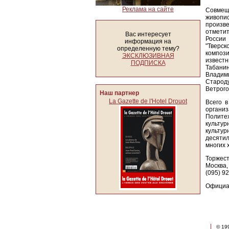
Реклама на сайте
Совмеще
живопи
произв
отмети
Вас интересует
России
информация на
"Тверск
определенную тему?
композ
ЭКСКЛЮЗИВНАЯ
извест
ПОДПИСКА
Табани
Владим
Старод
Ветрого
Наш партнер
La Gazette de l'Hotel Drouot
Всего в
организ
Политех
культу
культу
десяти
многих 
Торжест
Москва,
(095) 92
Официал
© 19