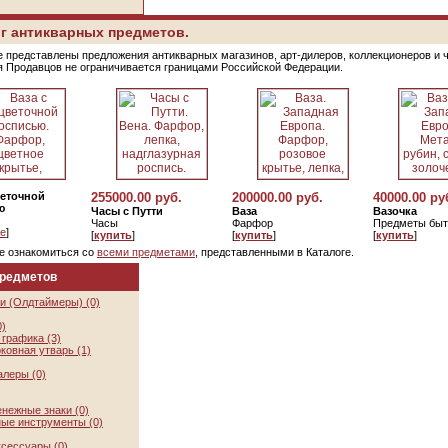
г антикварных предметов.
е представлены предложения антикварных магазинов, арт-дилеров, коллекционеров и 
я Продавцов не ограничивается границами Российской Федерации.
веточной
255000.00 руб.
200000.00 руб.
40000.00 ру
ю
Часы с Путти
Ваза
Вазочка
Часы
Фарфор
Предметы быт
е
]
[
купить
]
[
купить
]
[
купить
]
е ознакомиться со
всеми предметами
, представленными в Каталоге.
предметов
и (Олдтаймеры) (0)
0)
графика (3)
ковная утварь (1)
алеры (0)
нежные знаки (0)
ые инструменты (0)
ксессуары (0)