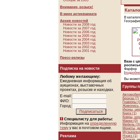
Обзоры за 2003
Внимание, розыск!
Катало
В мире антиквариата
В каталог
Архив новостей
Географи
Новости за 2008 год
Новости за 2007 год
Новости за 2006 год
Новости за 2005 год
Новости за 2004 год
Новости за 2003 год
Новости за 2002 год
Новости за 2001 год
Пресс-релизы
Ваза с ц
роспись
Подписка на новости
Фарфор
[
подробне
Любому желающему:
Вы может
Ежедневная информация об
аукционах, выставочных
Группы 
проектах, розыске и находках.
Автомобил
E-mail:
Бронза (7)
ФИО:
Гравюры (
Город:
Живопись, 
Иконы, цер
Книги (1)
Ковры, шп
Специалисту для работы:
Марки (0)
Информация на
определенную
Мебель (3)
тему
у вас в почтовом ящике.
Монеты, де
Музыкальн
Реклама
Нэцкэ (1)
Одежда, а