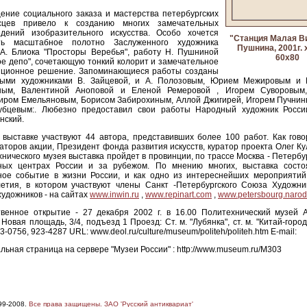
ние социального заказа и мастерства петербургских
сцев привело к созданию многих замечательных
едений изобразительного искусства. Особо хочется
"Станция Малая В
ть масштабное полотно Заслуженного художника
Пушнина, 2001г. х
 А. Блиока "Просторы Веребья", работу Н. Пушниной
60х80
ое депо", сочетающую тонкий колорит и замечательное
иционное решение. Запоминающиеся работы созданы
ными художниками В. Зайцевой, и А. Полозовым, Юрием Межировым и
ным, Валентиной Аноповой и Еленой Ремеровой , Игорем Суворовым,
иром Емельяновым, Борисом Забирохиным, Аллой Джигирей, Игорем Пучнин
убцевым:. Любезно предоставил свои работы Народный художник Росс
нский.
 выставке участвуют 44 автора, представивших более 100 работ. Как гов
аторов акции, Президент фонда развития искусств, куратор проекта Олег Ку
нического музея выставка пройдет в провинции, по трассе Москва - Петербур
рных центрах России и за рубежом. По мнению многих, выставка состо
рное событие в жизни России, и как одно из интереснейших мероприятий
летия, в котором участвуют члены Санкт -Петербургского Союза Художни
художников - на сайтах
www.inwin.ru
,
www.repinart.com
,
www.petersbourg.narod
венное открытие - 27 декабря 2002 г. в 16.00 Политехнический музей А
 Новая площадь, 3/4, подъезд 1 Проезд: Ст. м. "Лубянка", ст. м. "Китай-горо
3-0756, 923-4287 URL: www.deol.ru/culture/museum/politeh/politeh.htm E-mail:
ьная страница на сервере "Музеи России" : http://www.museum.ru/M303
99-2008.
Все права защищены. ЗАО 'Русский антиквариат'