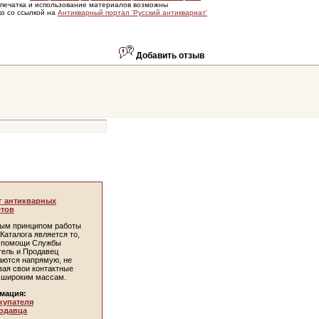
печатка и использование материалов возможны
ко со ссылкой на
Антикварный портал 'Русский антиквариат'
Добавить отзыв
г антикварных
тов
ым принципом работы
Каталога является то,
и помощи Службы
тель и Продавец
аются напрямую, не
вая свои контактные
 широким массам.
мация:
купателя
одавца