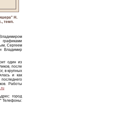
ишера" Н.
., темп.
 Владимиром
 графиками
ым, Сергеем
ии Владимир
орит один из
ликов, после
г, в крупных
ялась и как
 последнего
ков. Работы
.ru
дрес: город
д" Телефоны: