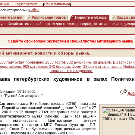
авную
English version
[
Наши вакансии
]
арегистрированы? [
Войти
]
нет-магазин
Расписание торгов
Новости и обзоры
Задай сво
рупнейший антикварный портал для коллекционеров, антикваров и арт-дилеро
Задайте свой вопрос экспертам и специалистам антикварного рынка
ий антиквариат: новости и обзоры рынка.
008 году будет проведено 2858 торгов 332 аукционными домами. В расписани
редставлено: 908 каталогов, 343 бидовых форм, 32 результатов торгов. Инфо
пополняется ежедневно.
авка петербургских художников в залах Политехн
я
бликации: 19.12.2001
Доб
к: "Русскiй Антикварiатъ"
артинного зала Витебского вокзала (СПб) , выставка
т Первой магистральной железной дороги России" с 27
 2001г. по 26 января 2002г. продолжит свою работу в
олитехнического музея (Москва). Как и вся акция -
вка организована Центральным музеем
одорожного транспорта МПС России (куратор - Г.П.
кая), Санкт-Петербургским фондом развития искусств
р - О.Г. Куликов) и Союзом Художников СПб.