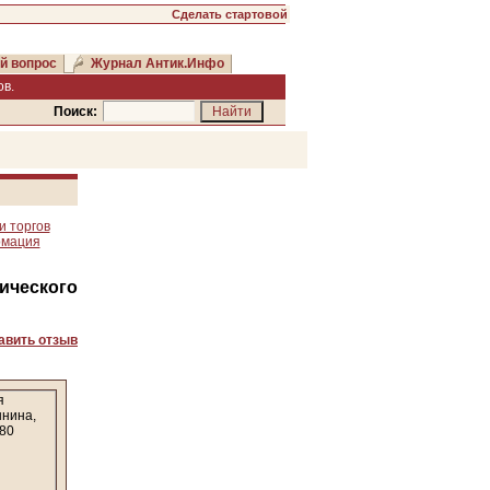
Сделать стартовой
й вопрос
Журнал Антик.Инфо
в.
Поиск:
и торгов
рмация
ического
авить отзыв