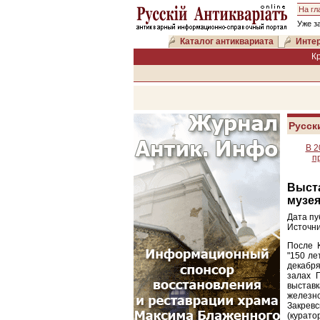
На гл
Уже з
Каталог антиквариата
Интер
К
Русск
В 2
п
Выст
музе
Дата пу
Источни
После К
"150 ле
декабря
залах П
выста
железн
Закревс
(курато