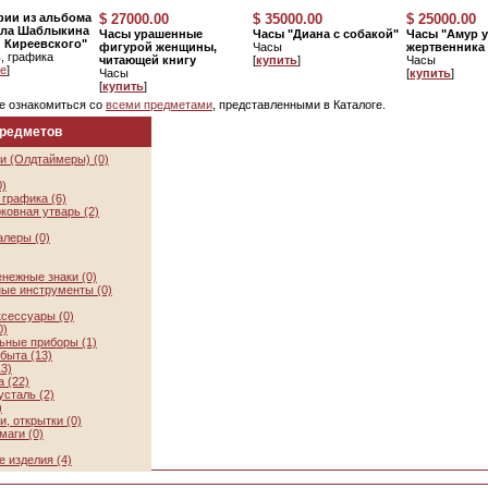
фии из альбома
$ 27000.00
$ 35000.00
$ 25000.00
ела Шаблыкина
Часы урашенные
Часы "Диана с собакой"
Часы "Амур у
 Киреевского"
фигурой женщины,
Часы
жертвенника
, графика
читающей книгу
[
купить
]
Часы
е
]
Часы
[
купить
]
[
купить
]
е ознакомиться со
всеми предметами
, представленными в Каталоге.
предметов
и (Олдтаймеры) (0)
0)
графика (6)
ковная утварь (2)
алеры (0)
нежные знаки (0)
ые инструменты (0)
ксессуары (0)
0)
ьные приборы (1)
быта (13)
3)
 (22)
усталь (2)
)
, открытки (0)
маги (0)
 изделия (4)