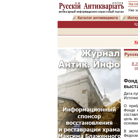
На гл
Уже з
Каталог антиквариата
Интер
К
Х
Русск
В 2
п
Фонд
выста
Дата пу
Источни
О приб
Фонде 
составл
цель в
основан
В эксп
Федоск