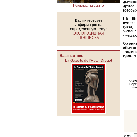
дымковс
Реклама на сайте
другое.
которых
На выс
Вас интересует
руково
информация на
кукол, 
определенную тему?
экспон
ЭКСКЛЮЗИВНАЯ
умещают
ПОДПИСКА
Организ
обычай 
традици
Наш партнер
куклы /
La Gazette de l'Hotel Drouot
© 19
Пере
толь
Имя: