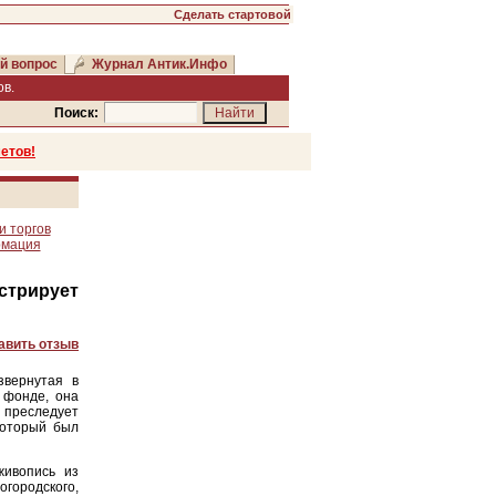
Сделать стартовой
й вопрос
Журнал Антик.Инфо
в.
Поиск:
етов!
и торгов
рмация
трирует
авить отзыв
звернутая в
 фонде, она
 преследует
который был
живопись из
городского,