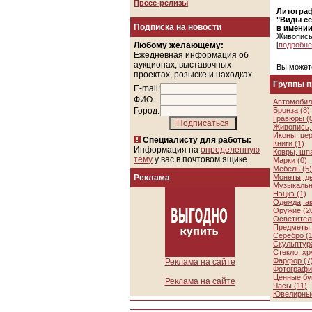
Пресс-релизы
Литогра
"Виды с
Подписка на новости
в имении
Живопись
Любому желающему:
[
подробне
Ежедневная информация об
аукционах, выставочных
Вы может
проектах, розыске и находках.
Группы 
E-mail:
ФИО:
Автомобил
Город:
Бронза (8)
Гравюры (
Живопись, 
Иконы, цер
Специалисту для работы:
Книги (1)
Информация на
определенную
Ковры, шп
тему
у вас в почтовом ящике.
Марки (0)
Мебель (5)
Реклама
Монеты, де
Музыкальн
Нэцкэ (1)
Одежда, а
Оружие (2
Осветител
Предметы 
Серебро (1
Скульптура
Стекло, хр
Фарфор (7
Реклама на сайте
Фотографии
Ценные бу
Реклама на сайте
Часы (11)
Ювелирные