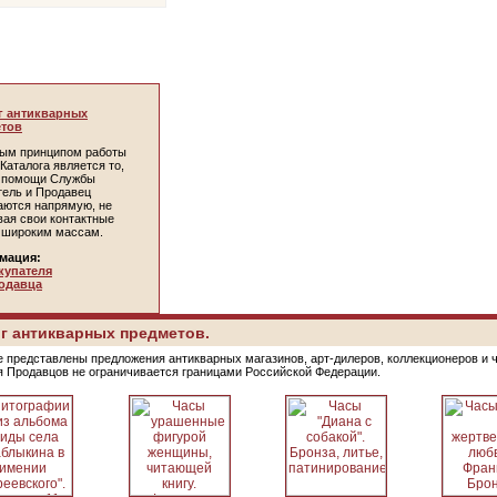
г антикварных
тов
ым принципом работы
Каталога является то,
и помощи Службы
тель и Продавец
аются напрямую, не
вая свои контактные
 широким массам.
мация:
купателя
одавца
г антикварных предметов.
е представлены предложения антикварных магазинов, арт-дилеров, коллекционеров и 
я Продавцов не ограничивается границами Российской Федерации.