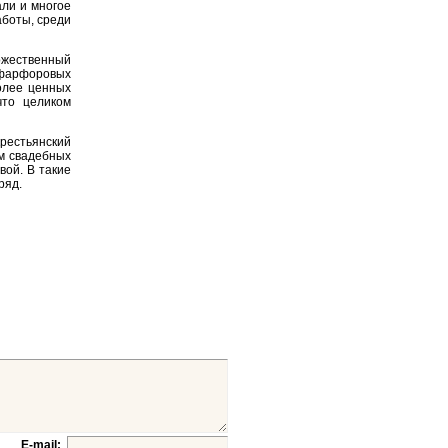
али и многое
аботы, среди
жественный
 фарфоровых
олее ценных
что целиком
крестьянский
м свадебных
ой. В такие
ряд.
E-mail: