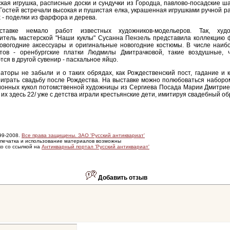
кая игрушка, расписные доски и сундучки из Городца, павлово-посадские ш
 Гостей встречали высокая и пушистая елка, украшенная игрушками ручной р
 - поделки из фарфора и дерева.
тавке немало работ известных художников-модельеров. Так, худо
дитель мастерской "Наши куклы" Сусанна Пензель представила коллекцию
новогодние аксессуары и оригинальные новогодние костюмы. В числе наиб
атов - оренбургские платки Людмилы Дмитрачковой, такие воздушные, 
ся в другой сувенир - пасхальное яйцо.
аторы не забыли и о таких обрядах, как Рождественский пост, гадание и 
играть свадьбу после Рождества. На выставке можно полюбоваться наборо
онных кукол потомственной художницы из Сергиева Посада Марии Дмитриев
а их здесь 22/ уже с детства играли крестьянские дети, имитируя свадебный об
99-2008.
Все права защищены. ЗАО 'Русский антиквариат'
печатка и использование материалов возможны
ко со ссылкой на
Антикварный портал 'Русский антиквариат'
Добавить отзыв