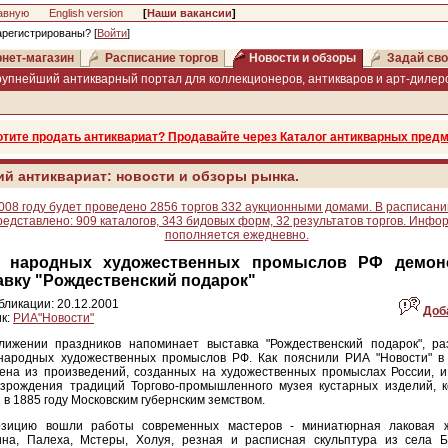
авную
English version
[
Наши вакансии
]
арегистрированы? [
Войти
]
нет-магазин
Расписание торгов
Новости и обзоры
Задай сво
рупнейший антикварный портал для коллекционеров, антикваров и арт-дилеро
отите продать антиквариат? Продавайте через Каталог антикварных предм
ий антиквариат: новости и обзоры рынка.
008 году будет проведено 2856 торгов 332 аукционными домами. В расписани
редставлено: 909 каталогов, 343 бидовых форм, 32 результатов торгов. Инфо
пополняется ежедневно.
 народных художественных промыслов РФ демонс
вку "Рождественский подарок"
бликации: 20.12.2001
Доб
к:
РИА"Новости"
лижении праздников напоминает выставка "Рождественский подарок", ра
народных художественных промыслов РФ. Как пояснили РИА "Новости" в
ена из произведений, созданных на художественных промыслах России, и
озрождения традиций Торгово-промышленного музея кустарных изделий, 
 в 1885 году Московским губернским земством.
озицию вошли работы современных мастеров - миниатюрная лаковая 
ина, Палеха, Мстеры, Холуя, резная и расписная скульптура из села Бо