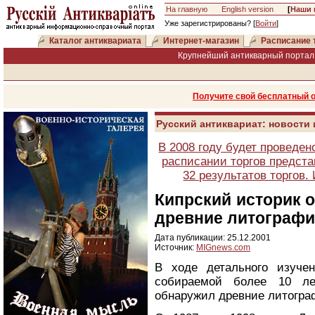
На главную
English version
[
Наши 
Уже зарегистрированы? [
Войти
]
Каталог антиквариата
Интернет-магазин
Расписание 
Крупнейший антикварный портал 
Получите свой бесплатный 
Русский антиквариат: новости
В 2008 году будет проведен
расписании торгов предста
32 результатов торгов
Кипрский историк 
древние литографи
Дата публикации: 25.12.2001
Источник:
MIGnews.com
В ходе детального изучен
собираемой более 10 лет
обнаружил древние литогра