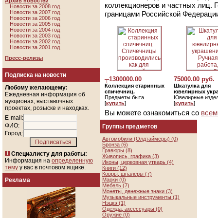
Архив новостей
коллекционеров и частных лиц. 
Новости за 2008 год
Новости за 2007 год
границами Российской Федераци
Новости за 2006 год
Новости за 2005 год
Новости за 2004 год
Новости за 2003 год
Новости за 2002 год
Новости за 2001 год
Пресс-релизы
Подписка на новости
┬1300000.00
75000.00 руб.
Коллекция старинных
Шкатулка для
Любому желающему:
спичечниц.
ювелирных укр
Ежедневная информация об
Предметы быта
Ювелирные изде
аукционах, выставочных
[
купить
]
[
купить
]
проектах, розыске и находках.
Вы можете ознакомиться со
всем
E-mail:
ФИО:
Группы предметов
Город:
Автомобили (Олдтаймеры) (0)
Бронза (6)
Гравюры (8)
Специалисту для работы:
Живопись, графика (3)
Информация на
определенную
Иконы, церковная утварь (4)
тему
у вас в почтовом ящике.
Книги (12)
Ковры, шпалеры (7)
Реклама
Марки (0)
Мебель (7)
Монеты, денежные знаки (3)
Музыкальные инструменты (1)
Нэцкэ (1)
Одежда, аксессуары (0)
Оружие (0)