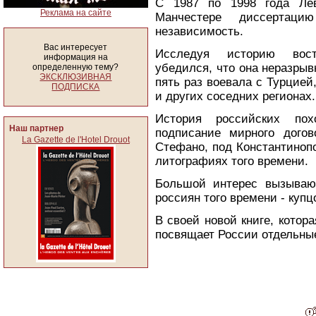
С 1987 по 1998 года Лев
Реклама на сайте
Манчестере диссертац
независимость.
Вас интересует
Исследуя историю восто
информация на
убедился, что она неразрывн
определенную тему?
ЭКСКЛЮЗИВНАЯ
пять раз воевала с Турцие
ПОДПИСКА
и других соседних регионах.
История российских пох
Наш партнер
подписание мирного дого
La Gazette de l'Hotel Drouot
Стефано, под Константиноп
литографиях того времени.
Большой интерес вызываю
россиян того времени - купц
В своей новой книге, котор
посвящает России отдельные