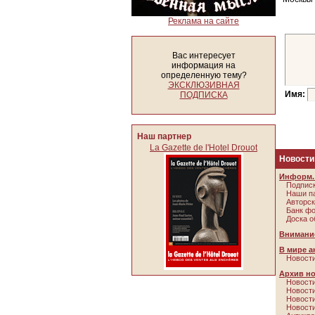
Реклама на сайте
Вас интересует
информация на
определенную тему?
ЭКСКЛЮЗИВНАЯ
Имя:
ПОДПИСКА
Наш партнер
La Gazette de l'Hotel Drouot
Новости
Информ. 
Подписк
Наши п
Авторск
Банк ф
Доска о
Внимание
В мире а
Новости
Архив н
Новости
Новости
Новости
Новости