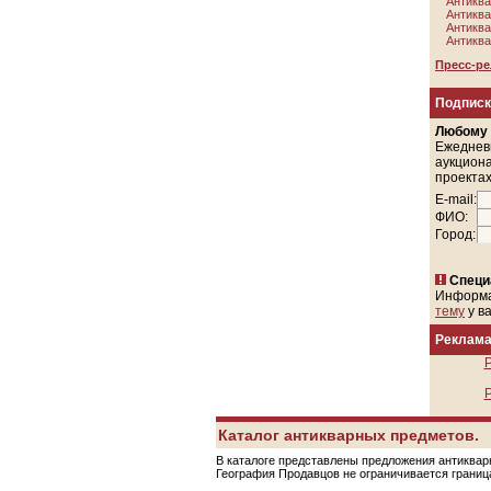
Антиква
Антиква
Антиква
Антиква
Пресс-р
Подписк
Любому
Ежеднев
аукциона
проектах
E-mail:
ФИО:
Город:
Специ
Информ
тему
у в
Реклам
Р
Р
Каталог антикварных предметов.
В каталоге представлены предложения антикварн
География Продавцов не ограничивается грани