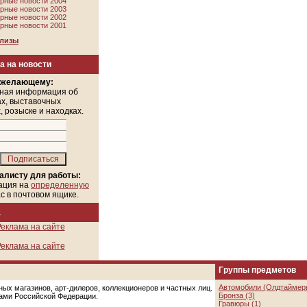
рные новости 2004
рные новости 2003
рные новости 2002
рные новости 2001
елизы
а на новости
 желающему:
ная информация об
х, выставочных
, розыске и находках.
алисту для работы:
ация на
определенную
ас в почтовом ящике.
а
еклама на сайте
еклама на сайте
Группы предметов
Автомобили (Олдтаймеры
ых магазинов, арт-дилеров, коллекционеров и частных лиц.
Бронза (3)
цами Российской Федерации.
Гравюры (1)