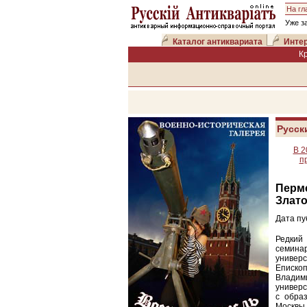
На гл
Уже з
Каталог антиквариата
Интер
К
Русск
В 2
п
Перм
Злато
Дата пу
Редкий
семина
универ
Еписко
Владим
универс
с обра
Москвы 