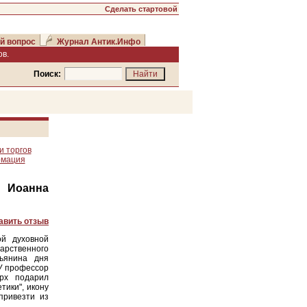
Сделать стартовой
й вопрос
Журнал Антик.Инфо
в.
Поиск:
и торгов
рмация
в Иоанна
авить отзыв
ой духовной
арственного
тьянина дня
У профессор
рх подарил
тики", икону
привезти из