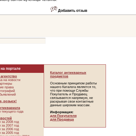
Добавить отзыв
 на портале
Каталог антикварных
агентство
предметов
а на новости
Основным принципом работы
артнеры
нашего Каталога является то,
ие права
что при помощи Службы
отографий
Покупатель и Продавец
бьявлений
связываются напрямую, не
, розыск!
раскрывая свои контактные
данные широким массам.
нтиквариата
 текущего года
Информация:
для Покупателя
овостей
для Продавца
 за 2008 год
 за 2007 год
 за 2006 год
 за 2005 год