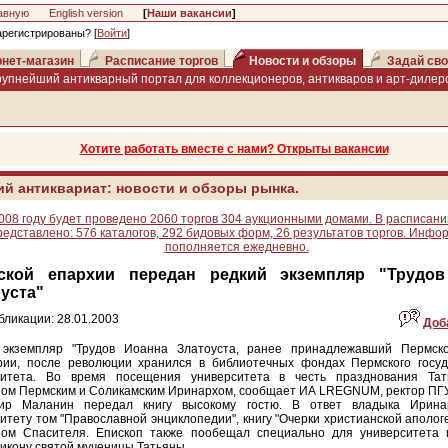
авную
English version
[
Наши вакансии
]
арегистрированы? [
Войти
]
нет-магазин
Расписание торгов
Новости и обзоры
Задай сво
рупнейший антикварный портал для коллекционеров, антикваров и арт-дилеро
Хотите работать вместе с нами? Открыты вакансии
ий антиквариат: новости и обзоры рынка.
008 году будет проведено 2060 торгов 304 аукционными домами. В расписани
редставлено: 576 каталогов, 292 бидовых форм, 26 результатов торгов. Инфо
пополняется ежедневно.
ской епархии передан редкий экземпляр "Трудо
уста"
бликации: 28.01.2003
Доб
 экземпляр "Трудов Иоанна Златоуста, ранее принадлежавший Пермск
рии, после революции хранился в библиотечных фондах Пермского госуд
ситета. Во время посещения университета в честь празднования Та
пом Пермским и Соликамским Иринархом, сообщает ИА LREGNUM, ректор ПГ
ир Маланин передал книгу высокому гостю. В ответ владыка Ирина
итету том "Православной энциклопедии", книгу "Очерки христианской апологе
зом Спасителя. Епископ также пообещал специально для университета 
икону святой мученицы Татьяны.