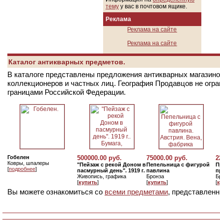
тему
у вас в почтовом ящике.
Реклама
Реклама на сайте
Реклама на сайте
Каталог антикварных предметов.
В каталоге представлены предложения антикварных магазинов
коллекционеров и частных лиц. География Продавцов не огр
границами Российской Федерации.
Гобелен
500000.00 руб.
75000.00 руб.
2
Ковры, шпалеры
"Пейзаж с рекой Доном в
Пепельница с фигурой
П
[
подробнее
]
пасмурный день". 1919 г.
павлина
п
Живопись, графика
Бронза
Б
[
купить
]
[
купить
]
[
Вы можете ознакомиться со
всеми предметами
, представленн