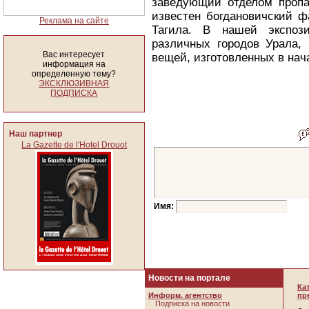
заведующий отделом пропа
известен богдановичский ф
Реклама на сайте
Тагила. В нашей экспоз
различных городов Урала, 
Вас интересует
вещей, изготовленных в нача
информация на
определенную тему?
ЭКСКЛЮЗИВНАЯ
ПОДПИСКА
Наш партнер
La Gazette de l'Hotel Drouot
Имя:
Новости на портале
Ка
Информ. агентство
пр
Подписка на новости