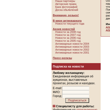
Ос
Наши партнеры
наш
Авторские права
чт
Банк фотографий
По
Доска обьявлений
св
Внимание, розыск!
ра
да
В мире антиквариата
Новости текущего года
Ин
дл
Архив новостей
дл
Новости за 2008 год
Новости за 2007 год
Новости за 2006 год
Новости за 2005 год
Антикварные новости 2004
Антикварные новости 2003
Антикварные новости 2002
Антикварные новости 2001
Пресс-релизы
Подписка на новости
Любому желающему:
Ежедневная информация об
аукционах, выставочных
проектах, розыске и находках.
E-mail:
ФИО:
Город:
Специалисту для работы:
Информация на
определенную