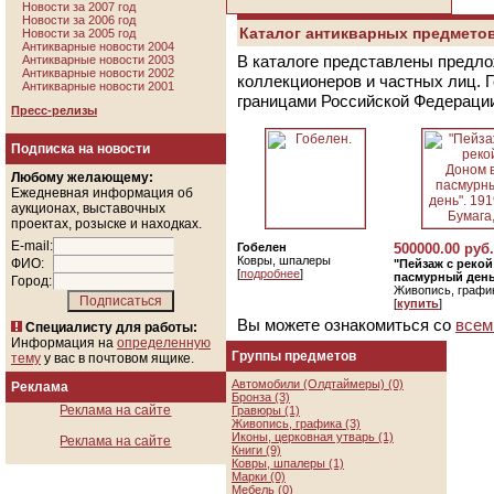
Новости за 2007 год
Новости за 2006 год
Каталог антикварных предметов
Новости за 2005 год
Антикварные новости 2004
В каталоге представлены предло
Антикварные новости 2003
Антикварные новости 2002
коллекционеров и частных лиц. 
Антикварные новости 2001
границами Российской Федераци
Пресс-релизы
Подписка на новости
Любому желающему:
Ежедневная информация об
аукционах, выставочных
проектах, розыске и находках.
E-mail:
Гобелен
500000.00 руб.
Ковры, шпалеры
ФИО:
"Пейзаж с реко
[
подробнее
]
пасмурный день"
Город:
Живопись, графи
[
купить
]
Вы можете ознакомиться со
всем
Специалисту для работы:
Информация на
определенную
Группы предметов
тему
у вас в почтовом ящике.
Автомобили (Олдтаймеры) (0)
Реклама
Бронза (3)
Реклама на сайте
Гравюры (1)
Живопись, графика (3)
Иконы, церковная утварь (1)
Реклама на сайте
Книги (9)
Ковры, шпалеры (1)
Марки (0)
Мебель (0)