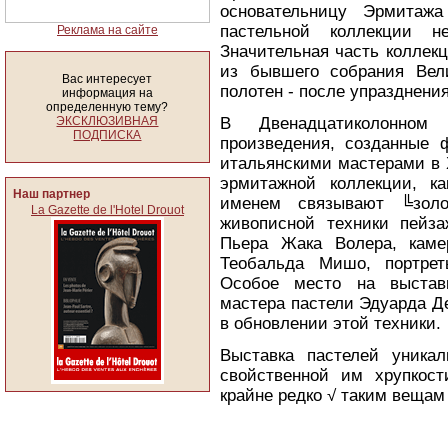
основательницу Эрмитажа
пастельной коллекции не
Реклама на сайте
Значительная часть коллекц
из бывшего собрания Вел
Вас интересует
полотен - после упразднени
информация на
определенную тему?
ЭКСКЛЮЗИВНАЯ
В Двенадцатиколонном
ПОДПИСКА
произведения, созданные 
итальянскими мастерами в 
эрмитажной коллекции, к
Наш партнер
именем связывают ╚золо
La Gazette de l'Hotel Drouot
живописной техники пейза
Пьера Жака Волера, каме
Теобальда Мишо, портрет
Особое место на выставк
мастера пастели Эдуарда Де
в обновлении этой техники.
Выставка пастелей уникал
свойственной им хрупкост
крайне редко √ таким вещам