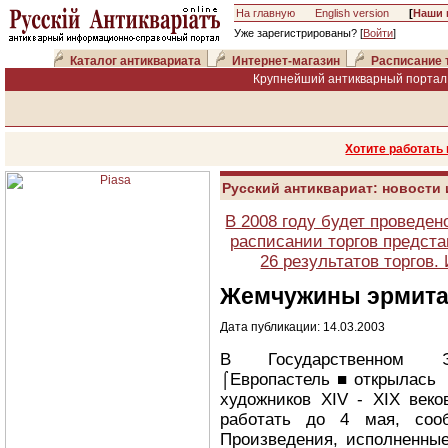
На главную
English version
[
Наши 
Уже зарегистрированы? [
Войти
]
Каталог антиквариата
Интернет-магазин
Расписание 
Крупнейший антикварный портал 
Хотите работать
Русский антиквариат: новости
В 2008 году будет проведен
расписании торгов предста
26 результатов торгов
Жемчужины эрмита
Дата публикации: 14.03.2003
В Государственном 
⌠Европастель■открылась 
художников XIV - XIX веко
работать до 4 мая, сооб
Произведения, исполненные