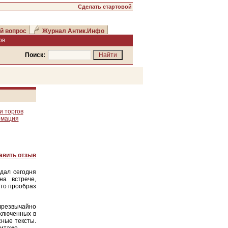
Сделать стартовой
й вопрос
Журнал Антик.Инфо
в.
Поиск:
и торгов
рмация
авить отзыв
дал сегодня
а встрече,
это прообраз
 чрезвычайно
включенных в
сные тексты.