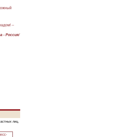
сложный
адом! --
а - Россия
/
частных лиц.