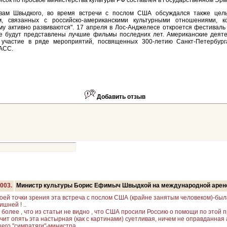
исок по просьбе министерства культуры РФ составлен в Государственном Эр
вам Швыдкого, во время встречи с послом США обсуждался также цел
м, связанных с российско-американскими культурными отношениями, к
у активно развиваются". 17 апреля в Лос-Анджелесе откроется фестиваль
де будут представлены лучшие фильмы последних лет. Американские деяте
 участие в ряде мероприятий, посвященных 300-летию Санкт-Петербург
АСС.
Добавить отзыв
2003.
Министр культуры Борис Ефимыч Швыдкой на международной арен
оей точки зрения эта встреча с послом США (крайне занятым человеком)-был
ишней ! ..
 более , что из статьи не видно , что США просили Россию о помощи по этой 
чит опять эта настырная (как с картинами) суетливая, ничем не оправданная
его "симпатяги"-министра.