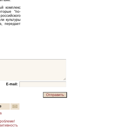
митаже.
ый комплекс
оторые "по-
 российского
ли культуры
а, передает
E-mail:
е
а
проблеме!
 активность