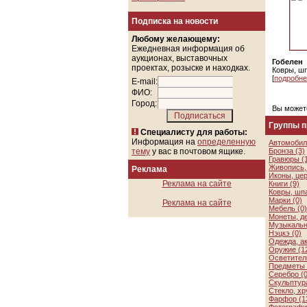
Подписка на новости
Любому желающему:
Ежедневная информация об
аукционах, выставочных
Гобелен
проектах, розыске и находках.
Ковры, ш
[
подробне
E-mail:
ФИО:
Город:
Вы может
Группы 
Специалисту для работы:
Информация на
определенную
Автомобил
тему
у вас в почтовом ящике.
Бронза (3)
Гравюры (
Живопись, 
Реклама
Иконы, цер
Реклама на сайте
Книги (9)
Ковры, шп
Марки (0)
Реклама на сайте
Мебель (0)
Монеты, де
Музыкальн
Нэцкэ (0)
Одежда, а
Оружие (1
Осветител
Предметы 
Серебро (0
Скульптура
Стекло, хр
Фарфор (1