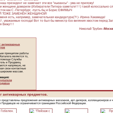
 наш президент не замечает эти все "ньюансы" - ума не приложу!
и женщине доверили (Избиратели Питера-заметьте! ! ! ) такой колоссально 
сток как С.-Петербург, -пусть бы и Борис ЕФИМЫЧ
Л ТОЖЕ ЗАМЕНЁН ЖЕНЩИНОЙ!
 меня есть, например, замечательная кандидатура(?! )- Ирина Хакамада!
с! , уважаемые господа! Вот то был бы министр бэз виляния хвостом перед Зап
я Вижу! ! !
Николай Трубин
/
Москв
г антикварных
тов
ым принципом работы
Каталога является то,
и помощи Службы
тель и Продавец
аются напрямую, не
вая свои контактные
 широким массам.
мация:
купателя
одавца
г антикварных предметов.
е представлены предложения антикварных магазинов, арт-дилеров, коллекционеров и 
я Продавцов не ограничивается границами Российской Федерации.