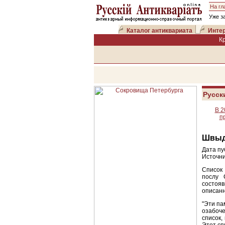
На гл
Уже з
Каталог антиквариата
Интер
К
Русск
В 2
п
Швыд
Дата пу
Источни
Список 
послу 
состояв
описанн
"Эти па
озабоче
список,