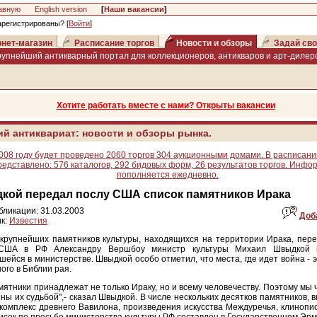
авную
English version
[
Наши вакансии
]
арегистрированы? [
Войти
]
нет-магазин
Расписание торгов
Новости и обзоры
Задай сво
рупнейший антикварный портал для коллекционеров, антикваров и арт-дилеро
Хотите работать вместе с нами? Открыты вакансии
ий антиквариат: новости и обзоры рынка.
008 году будет проведено 2060 торгов 304 аукционными домами. В расписани
редставлено: 576 каталогов, 292 бидовых форм, 26 результатов торгов. Инфо
пополняется ежедневно.
кой передал послу США список памятников Ирака
бликации: 31.03.2003
Доб
к:
Известия
крупнейших памятников культуры, находящихся на территории Ирака, пере
США в РФ Александру Вершбоу министр культуры Михаил Швыдкой н
шейся в министерстве. Швыдкой особо отметил, что места, где идет война - 
ого в Библии рая.
мятники принадлежат не только Ираку, но и всему человечеству. Поэтому мы
ны их судьбой",- сказал Швыдкой. В числе нескольких десятков памятников, 
 комплекс древнего Вавилона, произведения искусства Междуречья, клинопи