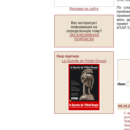
Этот сп
По сло
Реклама на сайте
пробле
прежнем
кино, г
Вас интересует
примут
информация на
ИТАР-Т
определенную тему?
ЭКСКЛЮЗИВНАЯ
ПОДПИСКА
Наш партнер
La Gazette de l'Hotel Drouot
Имя:
09.10.
С м
изл
Тем
Зна
наш