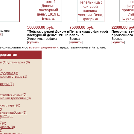
500000.00 руб.
75000.00 руб.
22000.00 ру
палеры
"Пейзаж с рекой Доном в
Пепельница с фигурой
Пресс-папье 
е
]
пасмурный день". 1919 г.
павлина
пронзенного
Живопись, графика
Бронза
Бронза
[
купить
]
[
купить
]
[
купить
]
е ознакомиться со
всеми предметами
, представленными в Каталоге.
предметов
и (Олдтаймеры) (0)
1)
графика (3)
ковная утварь (1)
алеры (1)
нежные знаки (0)
ые инструменты (0)
ксессуары (0)
2)
ьные приборы (2)
быта (0)
)
 (0)
усталь (0)
3)