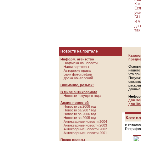
Как
Есл
уча
БЫ
И у
да-
так 
Новости на портале
Катало
Информ. агентство
предме
Подписка на новости
Основн
Наши партнеры
нашего 
Авторские права
что пр
Банк фотографий
Покупа
Доска обьявлений
связыв
Внимание, розыск!
раскры
данные
В мире антиквариата
Новости текущего года
Инфор
для По
Архив новостей
для Пр
Новости за 2008 год
Новости за 2007 год
Новости за 2006 год
Катало
Новости за 2005 год
Антикварные новости 2004
В каталог
Антикварные новости 2003
Географи
Антикварные новости 2002
Антикварные новости 2001
Пресс-релизы