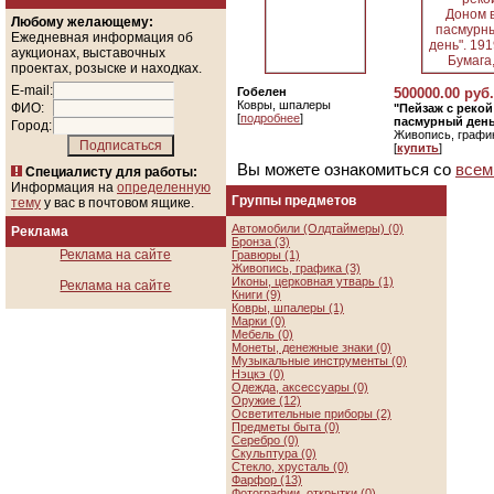
Любому желающему:
Ежедневная информация об
аукционах, выставочных
проектах, розыске и находках.
E-mail:
Гобелен
500000.00 руб.
Ковры, шпалеры
ФИО:
"Пейзаж с реко
[
подробнее
]
пасмурный день"
Город:
Живопись, графи
[
купить
]
Вы можете ознакомиться со
всем
Специалисту для работы:
Информация на
определенную
Группы предметов
тему
у вас в почтовом ящике.
Автомобили (Олдтаймеры) (0)
Реклама
Бронза (3)
Реклама на сайте
Гравюры (1)
Живопись, графика (3)
Иконы, церковная утварь (1)
Реклама на сайте
Книги (9)
Ковры, шпалеры (1)
Марки (0)
Мебель (0)
Монеты, денежные знаки (0)
Музыкальные инструменты (0)
Нэцкэ (0)
Одежда, аксессуары (0)
Оружие (12)
Осветительные приборы (2)
Предметы быта (0)
Серебро (0)
Скульптура (0)
Стекло, хрусталь (0)
Фарфор (13)
Фотографии, открытки (0)