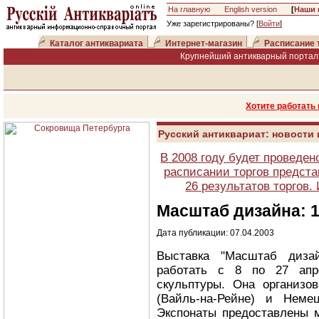
На главную
English version
[
Наши 
Уже зарегистрированы? [
Войти
]
Каталог антиквариата
Интернет-магазин
Расписание 
Крупнейший антикварный портал 
Хотите работать
Русский антиквариат: новости
В 2008 году будет проведен
расписании торгов предста
26 результатов торгов
Масштаб дизайна: 1
Дата публикации: 07.04.2003
Выставка "Масштаб дизай
работать с 8 по 27 апре
скульптуры. Она организо
(Вайль-на-Рейне) и Неме
Экспонаты предоставлены м