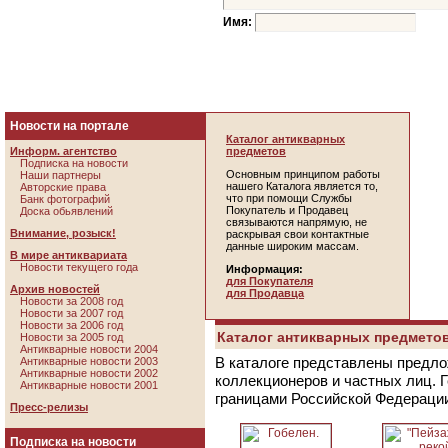
Имя:
Новости на портале
Каталог антикварных
Информ. агентство
предметов
Подписка на новости
Основным принципом работы
Наши партнеры
нашего Каталога является то,
Авторские права
что при помощи Службы
Банк фотографий
Покупатель и Продавец
Доска обьявлений
связываются напрямую, не
Внимание, розыск!
раскрывая свои контактные
данные широким массам.
В мире антиквариата
Новости текущего года
Информация:
для Покупателя
Архив новостей
для Продавца
Новости за 2008 год
Новости за 2007 год
Новости за 2006 год
Каталог антикварных предметов
Новости за 2005 год
Антикварные новости 2004
В каталоге представлены предло
Антикварные новости 2003
Антикварные новости 2002
коллекционеров и частных лиц. 
Антикварные новости 2001
границами Российской Федераци
Пресс-релизы
Подписка на новости