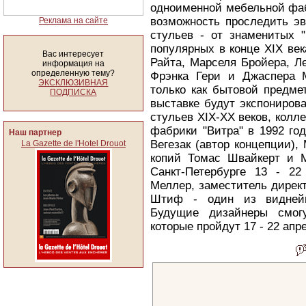
одноименной мебельной фаб
возможность проследить э
Реклама на сайте
стульев - от знаменитых "
популярных в конце XIX ве
Вас интересует
Райта, Марселя Бройера, Л
информация на
определенную тему?
Фрэнка Гери и Джаспера 
ЭКСКЛЮЗИВНАЯ
только как бытовой предмет
ПОДПИСКА
выставке будут экспониров
стульев XIX-XX веков, колл
фабрики "Витра" в 1992 го
Наш партнер
Вегезак (автор концепции)
La Gazette de l'Hotel Drouot
копий Томас Швайкерт и М
Санкт-Петербурге 13 - 2
Меллер, заместитель директ
Штиф - один из виднейш
Будущие дизайнеры смогу
которые пройдут 17 - 22 апр