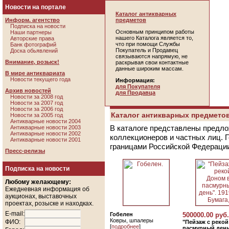
Новости на портале
Каталог антикварных
Информ. агентство
предметов
Подписка на новости
Основным принципом работы
Наши партнеры
нашего Каталога является то,
Авторские права
что при помощи Службы
Банк фотографий
Покупатель и Продавец
Доска обьявлений
связываются напрямую, не
Внимание, розыск!
раскрывая свои контактные
данные широким массам.
В мире антиквариата
Новости текущего года
Информация:
для Покупателя
Архив новостей
для Продавца
Новости за 2008 год
Новости за 2007 год
Новости за 2006 год
Каталог антикварных предметов
Новости за 2005 год
Антикварные новости 2004
В каталоге представлены предло
Антикварные новости 2003
Антикварные новости 2002
коллекционеров и частных лиц. 
Антикварные новости 2001
границами Российской Федераци
Пресс-релизы
Подписка на новости
Любому желающему:
Ежедневная информация об
аукционах, выставочных
проектах, розыске и находках.
E-mail:
Гобелен
500000.00 руб.
Ковры, шпалеры
ФИО:
"Пейзаж с реко
[
подробнее
]
пасмурный день"