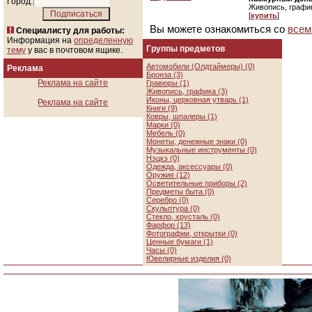
Город:
Живопись, графи
[
купить
]
Вы можете ознакомиться со
всем
Специалисту для работы:
Информация на
определенную
Группы предметов
тему
у вас в почтовом ящике.
Автомобили (Олдтаймеры) (0)
Реклама
Бронза (3)
Реклама на сайте
Гравюры (1)
Живопись, графика (3)
Иконы, церковная утварь (1)
Реклама на сайте
Книги (9)
Ковры, шпалеры (1)
Марки (0)
Мебель (0)
Монеты, денежные знаки (0)
Музыкальные инструменты (0)
Нэцкэ (0)
Одежда, аксессуары (0)
Оружие (12)
Осветительные приборы (2)
Предметы быта (0)
Серебро (0)
Скульптура (0)
Стекло, хрусталь (0)
Фарфор (13)
Фотографии, открытки (0)
Ценные бумаги (1)
Часы (0)
Ювелирные изделия (0)