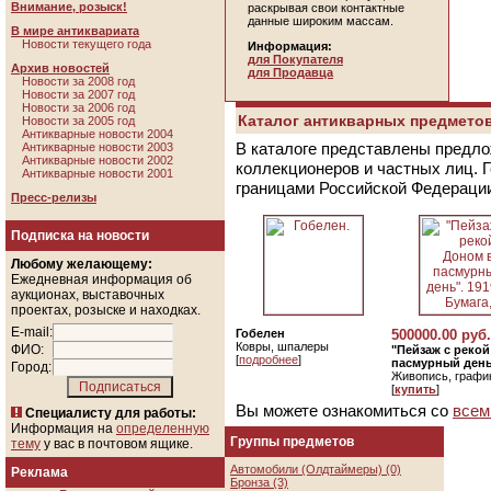
Внимание, розыск!
раскрывая свои контактные
данные широким массам.
В мире антиквариата
Новости текущего года
Информация:
для Покупателя
Архив новостей
для Продавца
Новости за 2008 год
Новости за 2007 год
Новости за 2006 год
Каталог антикварных предметов
Новости за 2005 год
Антикварные новости 2004
В каталоге представлены предло
Антикварные новости 2003
Антикварные новости 2002
коллекционеров и частных лиц. 
Антикварные новости 2001
границами Российской Федераци
Пресс-релизы
Подписка на новости
Любому желающему:
Ежедневная информация об
аукционах, выставочных
проектах, розыске и находках.
E-mail:
Гобелен
500000.00 руб.
Ковры, шпалеры
ФИО:
"Пейзаж с реко
[
подробнее
]
пасмурный день"
Город:
Живопись, графи
[
купить
]
Вы можете ознакомиться со
всем
Специалисту для работы:
Информация на
определенную
Группы предметов
тему
у вас в почтовом ящике.
Автомобили (Олдтаймеры) (0)
Реклама
Бронза (3)