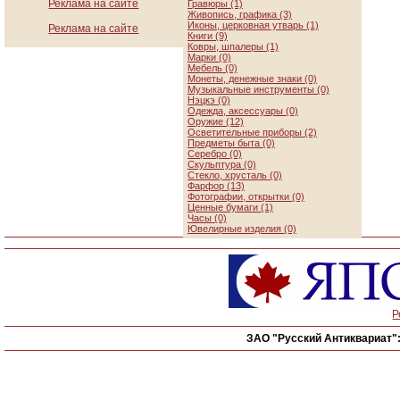
Реклама на сайте
Гравюры (1)
Живопись, графика (3)
Иконы, церковная утварь (1)
Реклама на сайте
Книги (9)
Ковры, шпалеры (1)
Марки (0)
Мебель (0)
Монеты, денежные знаки (0)
Музыкальные инструменты (0)
Нэцкэ (0)
Одежда, аксессуары (0)
Оружие (12)
Осветительные приборы (2)
Предметы быта (0)
Серебро (0)
Скульптура (0)
Стекло, хрусталь (0)
Фарфор (13)
Фотографии, открытки (0)
Ценные бумаги (1)
Часы (0)
Ювелирные изделия (0)
Р
ЗАО "Русский Антиквариат"