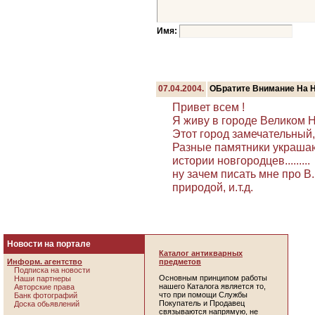
Имя:
07.04.2004.
ОБратите Внимание На НаШ
Привет всем !
Я живу в городе Великом Новгор
Этот город замечательный
Разные памятники украшаю
истории новгородцев.........
ну зачем писать мне про В
природой, и.т.д.
Новости на портале
Каталог антикварных
Информ. агентство
предметов
Подписка на новости
Основным принципом работы
Наши партнеры
нашего Каталога является то,
Авторские права
что при помощи Службы
Банк фотографий
Покупатель и Продавец
Доска обьявлений
связываются напрямую, не