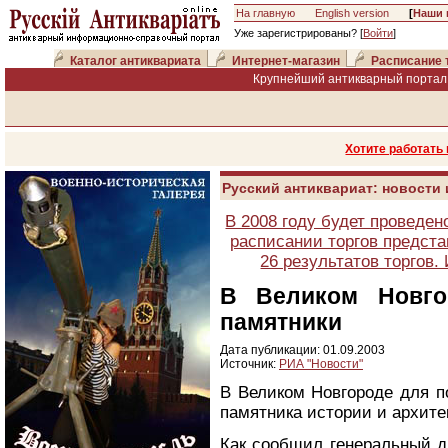
На главную
English version
[
Наши 
Уже зарегистрированы? [
Войти
]
Каталог антиквариата
Интернет-магазин
Расписание 
Крупнейший антикварный портал 
Хотите работать
Русский антиквариат: новости
В 2008 году будет проведен
расписании торгов предста
26 результатов торгов
В Великом Новго
памятники
Дата публикации: 01.09.2003
Источник:
РИА "Новости"
В Великом Новгороде для п
памятника истории и архитек
Как сообщил генеральный д