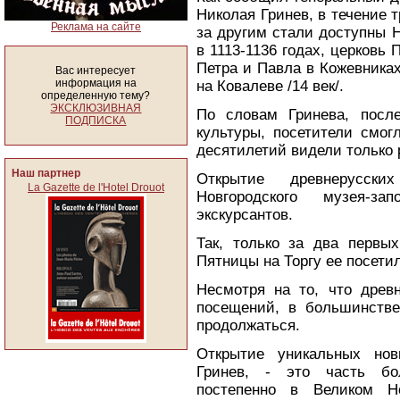
Николая Гринев, в течение 
Реклама на сайте
за другим стали доступны 
в 1113-1136 годах, церковь 
Петра и Павла в Кожевниках
Вас интересует
информация на
на Ковалеве /14 век/.
определенную тему?
ЭКСКЛЮЗИВНАЯ
По словам Гринева, посл
ПОДПИСКА
культуры, посетители смог
десятилетий видели только 
Наш партнер
Открытие древнерусски
La Gazette de l'Hotel Drouot
Новгородского музея-з
экскурсантов.
Так, только за два первы
Пятницы на Торгу ее посетил
Несмотря на то, что древ
посещений, в большинстве
продолжаться.
Открытие уникальных нов
Гринев, - это часть бо
постепенно в Великом Н