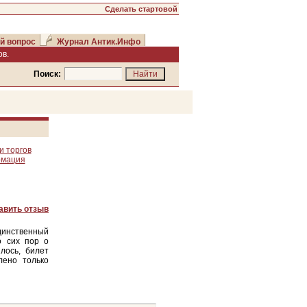
Сделать стартовой
й вопрос
Журнал Антик.Инфо
в.
Поиск:
и торгов
рмация
авить отзыв
динственный
о сих пор о
лось, билет
лено только