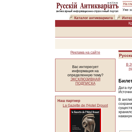
На гл
Уже з
Каталог антиквариата
Интер
К
Реклама на сайте
Русск
В 2
Вас интересует
п
информация на
определенную тему?
ЭКСКЛЮЗИВНАЯ
Билет
ПОДПИСКА
Дата пу
Источни
В англи
Наш партнер
сохран
La Gazette de l'Hotel Drouot
сущест
хранил
наканун