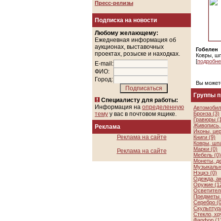
Пресс-релизы
Подписка на новости
Любому желающему:
Ежедневная информация об
аукционах, выставочных
Гобелен
проектах, розыске и находках.
Ковры, ш
[
подробне
E-mail:
ФИО:
Город:
Вы может
Группы 
Специалисту для работы:
Информация на
определенную
Автомобил
тему
у вас в почтовом ящике.
Бронза (3)
Гравюры (
Живопись, 
Реклама
Иконы, цер
Реклама на сайте
Книги (9)
Ковры, шп
Марки (0)
Реклама на сайте
Мебель (0)
Монеты, де
Музыкальн
Нэцкэ (0)
Одежда, а
Оружие (1
Осветител
Предметы 
Серебро (0
Скульптура
Стекло, хр
Фарфор (1