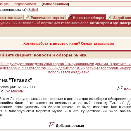
авную
English version
[
Наши вакансии
]
арегистрированы? [
Войти
]
нет-магазин
Расписание торгов
Новости и обзоры
Задай сво
рупнейший антикварный портал для коллекционеров, антикваров и арт-дилеро
Хотите работать вместе с нами? Открыты вакансии
ий антиквариат: новости и обзоры рынка.
008 году будет проведено 2060 торгов 304 аукционными домами. В расписани
редставлено: 577 каталогов, 292 бидовых форм, 26 результатов торгов. Инфо
пополняется ежедневно.
 на "Титаник"
бликации: 02.09.2003
Доб
к:
Эхо Москвы
йском Ливерпуле выставлен впервые в истории для всеобщего обозрения е
ившийся билет 1-го класса на печально известный пароход "Титаник". Д
вовании этого уникального билета ничего не было известно. Как выясни
ся в ливерпульском морском музее и о его существовании было объяв
е.
Добавить отзыв