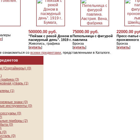
500000.00 руб.
75000.00 руб.
22000.00 ру
палеры
"Пейзаж с рекой Доном в
Пепельница с фигурой
Пресс-папье 
е
]
пасмурный день". 1919 г.
павлина
пронзенного
Живопись, графика
Бронза
Бронза
[
купить
]
[
купить
]
[
купить
]
е ознакомиться со
всеми предметами
, представленными в Каталоге.
предметов
и (Олдтаймеры) (0)
1)
графика (3)
ковная утварь (1)
алеры (1)
нежные знаки (0)
ые инструменты (0)
ксессуары (0)
2)
ьные приборы (2)
быта (0)
)
 (0)
усталь (0)
3)