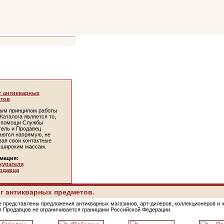
г антикварных
тов
ым принципом работы
Каталога является то,
и помощи Службы
тель и Продавец
аются напрямую, не
вая свои контактные
 широким массам.
мация:
купателя
одавца
г антикварных предметов.
е представлены предложения антикварных магазинов, арт-дилеров, коллекционеров и 
я Продавцов не ограничивается границами Российской Федерации.