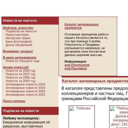
Новости на портале
Каталог антикварных
Информ. агентство
предметов
Подписка на новости
Основным принципом работы
Наши партнеры
нашего Каталога является то,
Авторские права
что при помощи Службы
Банк фотографий
Покупатель и Продавец
Доска обьявлений
связываются напрямую, не
Внимание, розыск!
раскрывая свои контактные
данные широким массам.
В мире антиквариата
Новости текущего года
Информация:
для Покупателя
Архив новостей
для Продавца
Новости за 2008 год
Новости за 2007 год
Новости за 2006 год
Каталог антикварных предметов
Новости за 2005 год
Антикварные новости 2004
В каталоге представлены предло
Антикварные новости 2003
Антикварные новости 2002
коллекционеров и частных лиц. 
Антикварные новости 2001
границами Российской Федераци
Пресс-релизы
Подписка на новости
Любому желающему:
Ежедневная информация об
аукционах, выставочных