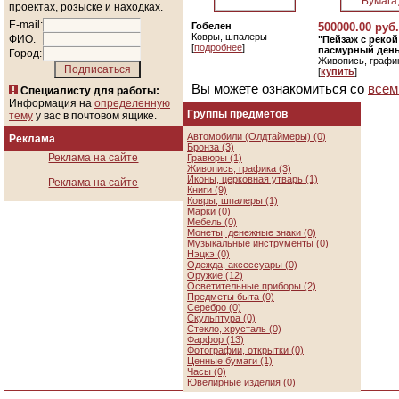
проектах, розыске и находках.
E-mail:
Гобелен
500000.00 руб.
Ковры, шпалеры
ФИО:
"Пейзаж с реко
[
подробнее
]
пасмурный день"
Город:
Живопись, графи
[
купить
]
Вы можете ознакомиться со
всем
Специалисту для работы:
Информация на
определенную
Группы предметов
тему
у вас в почтовом ящике.
Автомобили (Олдтаймеры) (0)
Реклама
Бронза (3)
Реклама на сайте
Гравюры (1)
Живопись, графика (3)
Иконы, церковная утварь (1)
Реклама на сайте
Книги (9)
Ковры, шпалеры (1)
Марки (0)
Мебель (0)
Монеты, денежные знаки (0)
Музыкальные инструменты (0)
Нэцкэ (0)
Одежда, аксессуары (0)
Оружие (12)
Осветительные приборы (2)
Предметы быта (0)
Серебро (0)
Скульптура (0)
Стекло, хрусталь (0)
Фарфор (13)
Фотографии, открытки (0)
Ценные бумаги (1)
Часы (0)
Ювелирные изделия (0)