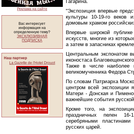
Гагарина.
Реклама на сайте
"Экспозиция впервые предс
культуры 10-19-го веков 
домовым храмом российских 
Вас интересует
информация на
Впервые широкой публике
определенную тему?
ЭКСКЛЮЗИВНАЯ
искусств, многие из которых
ПОДПИСКА
а затем в запасниках кремл
Центральным экспонатом вы
Наш партнер
иконостаса Благовещенског
La Gazette de l'Hotel Drouot
Также в числе наиболее 
великомученника Федора Ст
По словам Патриарха Моско
центром всей экспозиции 
Матери - Донская и Пимено
важнейшие события русской
Кроме того, на экспозици
праздничных пелен 16-
серебряными пластинами 
русских царей.