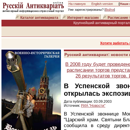
На главную
English version
[
Наши 
Уже зарегистрированы? [
Войти
]
Каталог антиквариата
Интернет-магазин
Расписание 
Крупнейший антикварный портал 
Хотите работать
Русский антиквариат: новости
В 2008 году будет проведен
расписании торгов предста
26 результатов торгов
В Успенской зво
открылась экспози
Дата публикации: 03.09.2003
Источник:
РИА "Новости"
В Успенской звоннице Мос
"Царский храм. Святыни Бл
сообщила в среду директ