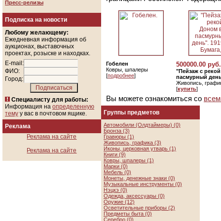
Пресс-релизы
Подписка на новости
Любому желающему:
Ежедневная информация об
аукционах, выставочных
проектах, розыске и находках.
E-mail:
Гобелен
500000.00 руб.
Ковры, шпалеры
ФИО:
"Пейзаж с реко
[
подробнее
]
пасмурный день"
Город:
Живопись, графи
[
купить
]
Вы можете ознакомиться со
всем
Специалисту для работы:
Информация на
определенную
Группы предметов
тему
у вас в почтовом ящике.
Автомобили (Олдтаймеры) (0)
Реклама
Бронза (3)
Реклама на сайте
Гравюры (1)
Живопись, графика (3)
Иконы, церковная утварь (1)
Реклама на сайте
Книги (9)
Ковры, шпалеры (1)
Марки (0)
Мебель (0)
Монеты, денежные знаки (0)
Музыкальные инструменты (0)
Нэцкэ (0)
Одежда, аксессуары (0)
Оружие (12)
Осветительные приборы (2)
Предметы быта (0)
Серебро (0)