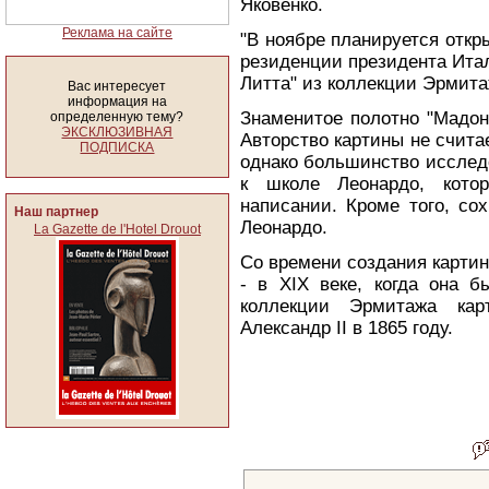
Яковенко.
Реклама на сайте
"В ноябре планируется откр
резиденции президента Ита
Литта" из коллекции Эрмитаж
Вас интересует
информация на
Знаменитое полотно "Мадон
определенную тему?
ЭКСКЛЮЗИВНАЯ
Авторство картины не счита
ПОДПИСКА
однако большинство исследо
к школе Леонардо, кот
написании. Кроме того, со
Наш партнер
Леонардо.
La Gazette de l'Hotel Drouot
Со времени создания карти
- в XIX веке, когда она б
коллекции Эрмитажа кар
Александр II в 1865 году.