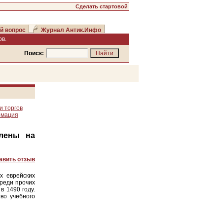
Сделать стартовой
й вопрос
Журнал Антик.Инфо
в.
Поиск:
и торгов
рмация
влены на
авить отзыв
х еврейских
среди прочих
в 1490 году.
во учебного