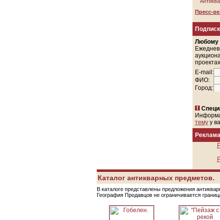
Антиква
Пресс-р
Подписк
Любому
Ежеднев
аукциона
проектах
E-mail:
ФИО:
Город:
Специ
Информ
тему
у в
Реклам
Р
Р
Каталог антикварных предметов.
В каталоге представлены предложения антикварн
География Продавцов не ограничивается грани