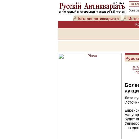
На гл
Уже з
Каталог антиквариата
Интер
К
Русск
В 2
п
Боле
аукци
Дата пу
Источни
Еврейс
манускр
будет в
Универс
заведен