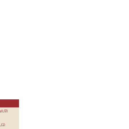
) (0)
 (1)