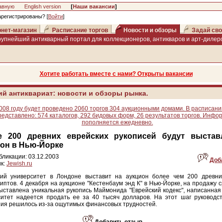
авную
English version
[
Наши вакансии
]
арегистрированы? [
Войти
]
нет-магазин
Расписание торгов
Новости и обзоры
Задай сво
рупнейший антикварный портал для коллекционеров, антикваров и арт-дилеро
Хотите работать вместе с нами? Открыты вакансии
ий антиквариат: новости и обзоры рынка.
008 году будет проведено 2060 торгов 304 аукционными домами. В расписани
редставлено: 574 каталогов, 292 бидовых форм, 26 результатов торгов. Инфо
пополняется ежедневно.
е 200 древних еврейских рукописей будут выста
он в Нью-Йорке
бликации: 03.12.2003
Доб
к:
Jewish.ru
кий университет в Лондоне выставит на аукцион более чем 200 древни
иптов. 4 декабря на аукционе "Кестенбаум энд К" в Нью-Йорке, на продажу 
ыставлена уникальная рукопись Маймонида "Еврейский кодекс", написанная 
итет надеется продать ее за 40 тысяч долларов. На этот шаг руководст
ия решилось из-за ощутимых финансовых трудностей.