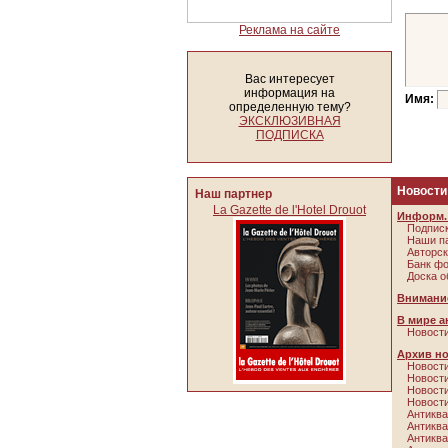
Реклама на сайте
Вас интересует
информация на
Имя:
определенную тему?
ЭКСКЛЮЗИВНАЯ
ПОДПИСКА
Новости
Наш партнер
La Gazette de l'Hotel Drouot
Информ. 
Подписк
Наши п
Авторск
Банк ф
Доска о
Внимание
В мире а
Новости
Архив н
Новости
Новости
Новости
Новости
Антиква
Антиква
Антиква