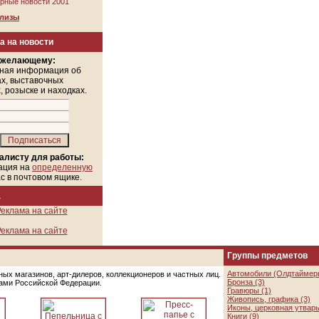
рные новости 2001
елизы
а на новости
 желающему:
ная информация об
х, выставочных
, розыске и находках.
алисту для работы:
ация на
определенную
ас в почтовом ящике.
а
еклама на сайте
еклама на сайте
Группы предметов
Автомобили (Олдтаймеры
ых магазинов, арт-дилеров, коллекционеров и частных лиц.
Бронза (3)
цами Российской Федерации.
Гравюры (1)
Живопись, графика (3)
Иконы, церковная утварь
Книги (9)