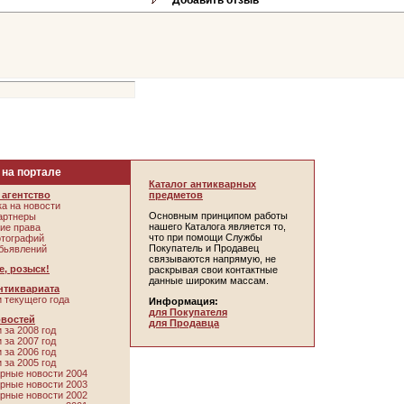
Добавить отзыв
 на портале
Каталог антикварных
агентство
предметов
а на новости
Основным принципом работы
артнеры
нашего Каталога является то,
ие права
что при помощи Службы
отографий
Покупатель и Продавец
бьявлений
связываются напрямую, не
, розыск!
раскрывая свои контактные
данные широким массам.
нтиквариата
 текущего года
Информация:
для Покупателя
овостей
для Продавца
 за 2008 год
 за 2007 год
 за 2006 год
 за 2005 год
рные новости 2004
рные новости 2003
рные новости 2002